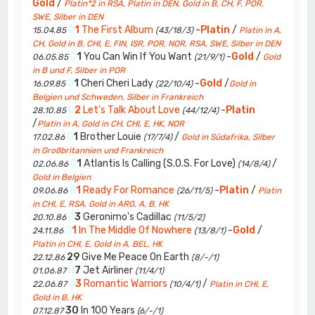
Gold
/
Platin*2 in RSA, Platin in DEN, Gold in B, CH, F, POR,
SWE, Silber in DEN
0
1
The First Album
-
Platin
/
15.04.85
(43/18/3)
Platin in A,
CH, Gold in B, CHI, E, FIN, ISR, POR, NOR, RSA, SWE, Silber in DEN
0
1
You Can Win If You Want
-
Gold
/
06.05.85
(21/9/1)
Gold
in B und F, Silber in POR
0
1
Cheri Cheri Lady
-
Gold
/
16.09.85
(22/10/4)
Gold in
Belgien und Schweden, Silber in Frankreich
0
2
Let's Talk About Love
-
Platin
28.10.85
(44/12/4)
/
Platin in A, Gold in CH, CHI, E, HK, NOR
0
1
Brother Louie
/
17.02.86
(17/7/4)
Gold in Südafrika, Silber
in Großbritannien und Frankreich
0
1
Atlantis Is Calling (S.O.S. For Love)
/
02.06.86
(14/8/4)
Gold in Belgien
0
1
Ready For Romance
-
Platin
/
09.06.86
(26/11/5)
Platin
in CHI, E, RSA, Gold in ARG, A, B, HK
0
3
Geronimo's Cadillac
20.10.86
(11/5/2)
0
1
In The Middle Of Nowhere
-
Gold
/
24.11.86
(13/8/1)
Platin in CHI, E, Gold in A, BEL, HK
29
Give Me Peace On Earth
22.12.86
(8/-/1)
0
7
Jet Airliner
01.06.87
(11/4/1)
0
3
Romantic Warriors
/
22.06.87
(10/4/1)
Platin in CHI, E,
Gold in B, HK
30
In 100 Years
07.12.87
(6/-/1)