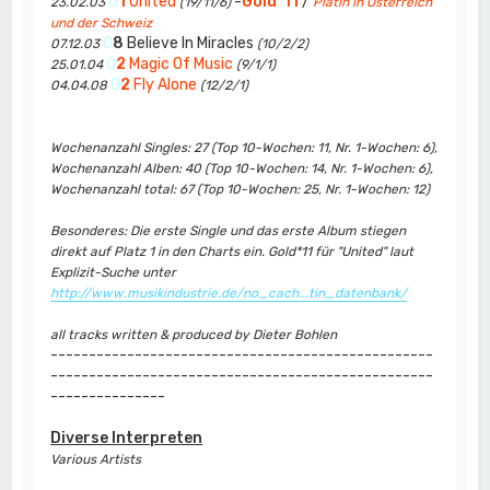
0
1
United
-
Gold*11
/
23.02.03
(19/11/6)
Platin in Österreich
und der Schweiz
0
8
Believe In Miracles
07.12.03
(10/2/2)
0
2
Magic Of Music
25.01.04
(9/1/1)
0
2
Fly Alone
04.04.08
(12/2/1)
Wochenanzahl Singles: 27 (Top 10-Wochen: 11, Nr. 1-Wochen: 6),
Wochenanzahl Alben: 40 (Top 10-Wochen: 14, Nr. 1-Wochen: 6),
Wochenanzahl total: 67 (Top 10-Wochen: 25, Nr. 1-Wochen: 12)
Besonderes: Die erste Single und das erste Album stiegen
direkt auf Platz 1 in den Charts ein. Gold*11 für "United" laut
Explizit-Suche unter
http://www.musikindustrie.de/no_cach...tin_datenbank/
all tracks written & produced by Dieter Bohlen
--------------------------------------------------
--------------------------------------------------
---------------
Diverse Interpreten
Various Artists