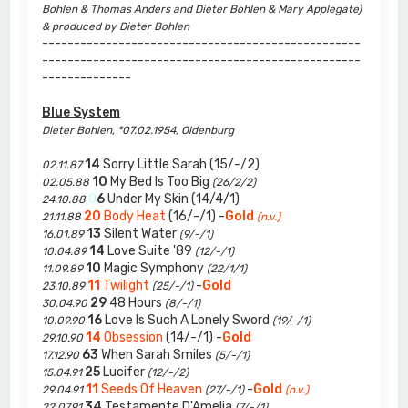
Bohlen & Thomas Anders and Dieter Bohlen & Mary Applegate)
& produced by Dieter Bohlen
--------------------------------------------------
--------------------------------------------------
--------------
Blue System
Dieter Bohlen, *07.02.1954, Oldenburg
14
Sorry Little Sarah (15/-/2)
02.11.87
10
My Bed Is Too Big
02.05.88
(26/2/2)
0
6
Under My Skin (14/4/1)
24.10.88
20
Body Heat
(16/-/1) -
Gold
21.11.88
(n.v.)
13
Silent Water
16.01.89
(9/-/1)
14
Love Suite '89
10.04.89
(12/-/1)
10
Magic Symphony
11.09.89
(22/1/1)
11
Twilight
-
Gold
23.10.89
(25/-/1)
29
48 Hours
30.04.90
(8/-/1)
16
Love Is Such A Lonely Sword
10.09.90
(19/-/1)
14
Obsession
(14/-/1) -
Gold
29.10.90
63
When Sarah Smiles
17.12.90
(5/-/1)
25
Lucifer
15.04.91
(12/-/2)
11
Seeds Of Heaven
-
Gold
29.04.91
(27/-/1)
(n.v.)
34
Testamente D'Amelia
22.07.91
(7/-/1)