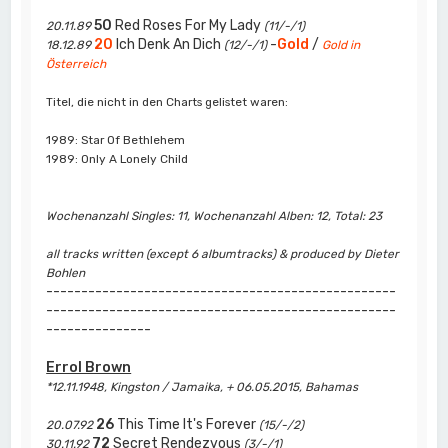
50
Red Roses For My Lady
20.11.89
(11/-/1)
20
Ich Denk An Dich
-
Gold
/
18.12.89
(12/-/1)
Gold in
Österreich
Titel, die nicht in den Charts gelistet waren:
1989: Star Of Bethlehem
1989: Only A Lonely Child
Wochenanzahl Singles: 11, Wochenanzahl Alben: 12, Total: 23
all tracks written (except 6 albumtracks) & produced by Dieter
Bohlen
--------------------------------------------------
--------------------------------------------------
---------------
Errol Brown
*12.11.1948, Kingston / Jamaika, + 06.05.2015, Bahamas
26
This Time It's Forever
20.07.92
(15/-/2)
72
Secret Rendezvous
30.11.92
(3/-/1)