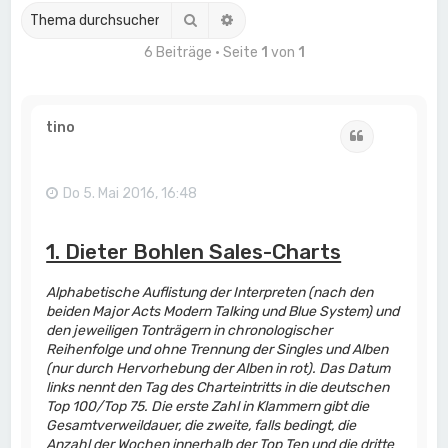
Suche
Erweiterte Suche
6 Beiträge • Seite
1
von
1
tino
Zitat
Do 5. Mai 2016, 16:48
1. Dieter Bohlen Sales-Charts
Alphabetische Auflistung der Interpreten (nach den
beiden Major Acts Modern Talking und Blue System) und
den jeweiligen Tonträgern in chronologischer
Reihenfolge und ohne Trennung der Singles und Alben
(nur durch Hervorhebung der Alben in rot). Das Datum
links nennt den Tag des Charteintritts in die deutschen
Top 100/Top 75. Die erste Zahl in Klammern gibt die
Gesamtverweildauer, die zweite, falls bedingt, die
Anzahl der Wochen innerhalb der Top Ten und die dritte