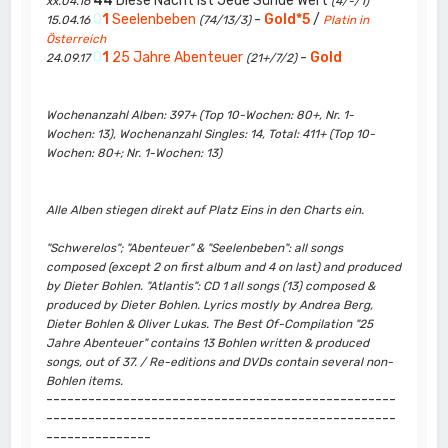
44
Diese Nacht Ist Jede Sünde Wert
xx.04.16
(4/-/1)
0
1
Seelenbeben
-
Gold*5
/
15.04.16
(74/13/3)
Platin in
Österreich
0
1
25 Jahre Abenteuer
-
Gold
24.09.17
(21+/7/2)
Wochenanzahl Alben: 397+ (Top 10-Wochen: 80+, Nr. 1-
Wochen: 13), Wochenanzahl Singles: 14, Total: 411+ (Top 10-
Wochen: 80+; Nr. 1-Wochen: 13)
Alle Alben stiegen direkt auf Platz Eins in den Charts ein.
"Schwerelos"; "Abenteuer" & "Seelenbeben": all songs
composed (except 2 on first album and 4 on last) and produced
by Dieter Bohlen. "Atlantis": CD 1 all songs (13) composed &
produced by Dieter Bohlen. Lyrics mostly by Andrea Berg,
Dieter Bohlen & Oliver Lukas. The Best Of-Compilation "25
Jahre Abenteuer" contains 13 Bohlen written & produced
songs, out of 37. / Re-editions and DVDs contain several non-
Bohlen items.
--------------------------------------------------
--------------------------------------------------
---------------