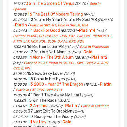
35
In The Garden Of Venus
/
14.12.87
(5/-/1)
Gold in
Spanien
16
The Best Of Modern Talking
12.09.88
(9/-/1)
0
2
You're My Yeart, You're My Soul '98
30.03.98
(20/10/1)
-
Platin
/
Platin in SWE & F, Gold in GRE, B, RSA
0
1
Back For Good
-
Platin*4
06.04.98
(53/22/5)
(n.v.) /
Platin*2 in ARG, CH, CHI, CZE, HUN, MAL, SIN, SWE, Platin in B, E,
F, FIN, LAT, NOR, POL, SLOV, Gold in GRE, RSA
16
Brother Louie '98
/
17.08.98
(11/-/1)
Gold in Frankreich
0
7
You Are Not Alone
-
Gold
08.02.99
(15/5/3)
0
1
Alone - The 8th Album
-
Platin*2
07.03.99
(28/8/4)
(n.v.) /
Platin*2 in LAT, Platin in CH, POL, SWE, Gold in A, ARG,
CZE, E, FIN
15
Sexy, Sexy Lover
31.05.99
(9/-/1)
0
8
China In Her Eyes
14.02.00
(9/1/1)
0
3
2000 - Year Of The Dragon
-
Platin
12.03.00
(18/4/2)
/
Platin in LAT, RUS, Gold in CH
41
Don't Take Away My Heart
15.05.00
(5/-/1)
1
0
5
Win The Race
11.03.0
(13/2/1)
0
2
America
-
Platin
/
01.04.01
(15/5/2)
Platin in Lettland
37
Last Exit To Brooklyn
03.06.01
(5/-/1)
0
7
Ready For The Vicory
03.03.02
(11/1/1)
0
1
Victory
-
Gold
31.03.02
(15/4/1)