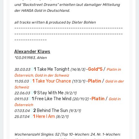
und "Backstreet Dreams" erhielten laut damaliger Mitteilung
der HANSA Gold in Deutschland.
all tracks written & produced by Dieter Bohlen
--------------------------------------------------
--------------------------------------------------
---------------
Alexander Klaws
*03.09.1983, Ahlen
0
1
Take Me Tonight
-
Gold*5
/
30.03.03
(14/8/3)
Platin in
Österreich, Gold in der Schweiz
0
1
Take Your Chance
-
Platin
/
11.05.03
(17/3/1)
Gold in der
Schweiz
0
9
Stay With Me
22.06.03
(9/2/1)
0
1
Free Like The Wind
-
Platin
/
09.11.03
(20/11/2)
Gold in
Österreich
0
2
Behind The Sun
07.03.04
(9/3/1)
0
1
Here I Am
25.07.04
(8/2/1)
Wochenanzahl Singles: 52 (Top 10-Wochen: 24, Nr. 1-Wochen: