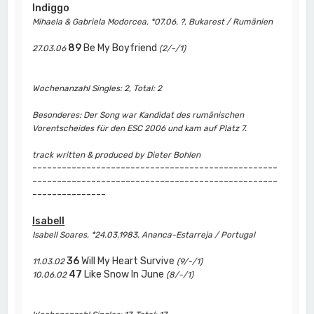
Indiggo
Mihaela & Gabriela Modorcea, *07.06. ?, Bukarest / Rumänien
89
Be My Boyfriend
27.03.06
(2/-/1)
Wochenanzahl Singles: 2, Total: 2
Besonderes: Der Song war Kandidat des rumänischen
Vorentscheides für den ESC 2006 und kam auf Platz 7.
track written & produced by Dieter Bohlen
--------------------------------------------------
--------------------------------------------------
---------------
Isabell
Isabell Soares, *24.03.1983, Ananca-Estarreja / Portugal
36
Will My Heart Survive
11.03.02
(9/-/1)
47
Like Snow In June
10.06.02
(8/-/1)