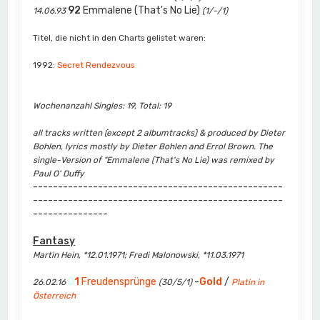
92
Emmalene (That's No Lie)
14.06.93
(1/-/1)
Titel, die nicht in den Charts gelistet waren:
1992:
Secret Rendezvous
Wochenanzahl Singles: 19, Total: 19
all tracks written (except 2 albumtracks) & produced by Dieter
Bohlen, lyrics mostly by Dieter Bohlen and Errol Brown. The
single-Version of "Emmalene (That's No Lie) was remixed by
Paul O' Duffy
--------------------------------------------------
--------------------------------------------------
---------------
Fantasy
Martin Hein, *12.01.1971; Fredi Malonowski, *11.03.1971
0
1
Freudensprünge
-
Gold
/
26.02.16
(30/5/1)
Platin in
Österreich