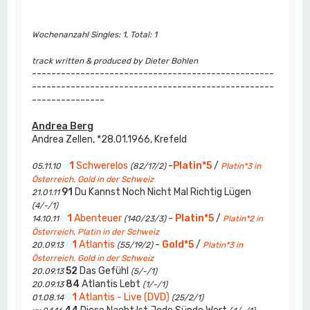
Wochenanzahl Singles: 1, Total: 1
track written & produced by Dieter Bohlen
--------------------------------------------------
--------------------------------------------------
---------------
Andrea Berg
Andrea Zellen, *28.01.1966, Krefeld
0
1
Schwerelos
-
Platin*5
/
05.11.10
(82/17/2)
Platin*3 in
Österreich, Gold in der Schweiz
91
Du Kannst Noch Nicht Mal Richtig Lügen
21.01.11
(4/-/1)
0
1
Abenteuer
-
Platin*5
/
14.10.11
(140/23/3)
Platin*2 in
Österreich, Platin in der Schweiz
0
1
Atlantis
-
Gold*5
/
20.09.13
(55/19/2)
Platin*3 in
Österreich, Gold in der Schweiz
52
Das Gefühl
20.09.13
(5/-/1)
84
Atlantis Lebt
20.09.13
(1/-/1)
0
1
Atlantis - Live (DVD)
01.08.14
(25/2/1)