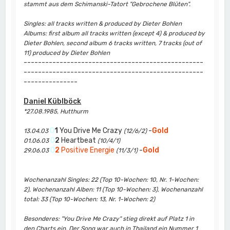
stammt aus dem Schimanski-Tatort "Gebrochene Blüten".
Singles: all tracks written & produced by Dieter Bohlen
Albums: first album all tracks written (except 4) & produced by
Dieter Bohlen, second album 6 tracks written, 7 tracks (out of
11) produced by Dieter Bohlen
--------------------------------------------------
--------------------------------------------------
---------------
Daniel Küblböck
*27.08.1985, Hutthurm
0
1
You Drive Me Crazy
-
Gold
13.04.03
(12/6/2)
0
2
Heartbeat
01.06.03
(10/4/1)
0
2
Positive Energie
-
Gold
29.06.03
(11/3/1)
Wochenanzahl Singles: 22 (Top 10-Wochen: 10, Nr. 1-Wochen:
2), Wochenanzahl Alben: 11 (Top 10-Wochen: 3), Wochenanzahl
total: 33 (Top 10-Wochen: 13, Nr. 1-Wochen: 2)
Besonderes: "You Drive Me Crazy" stieg direkt auf Platz 1 in
den Charts ein. Der Song war auch in Thailand ein Nummer 1