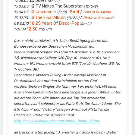
25
Juliet
12.05.02
(8/-/1)
0
2
TV Makes The Superstar
16.03.03
(12/5/2)
0
2
Universe
-
Gold
/
13.04.03
(12/3/1)
Gold in Russland
0
3
The Final Album
/
13.07.03
(11/2/1)
Platin in Russland
16
25 Years Of Disco-Pop
08.02.10
(6/-/1)
12
30
17.10.14
(12/-/1)
(n.v. = nicht verifiziert, d.h. keine Bestätigung durch den
Bundesverband der Deutschen Musikindustrie.)
Wochenanzahl Singles: 253 (Top 10-Wochen: 82, Nr. 1-Wochen:
19), Wochenanzahl Alben: 320 (Top 10 -Wochen: 101, Nr. 1-
Wochen: 19), Wochenanzahl total: 573 (Top 10-Wochen: 183, Nr.
1-Wochen: 38)
Besonderes: Modern Talking ist der einzige Musikact in
Deutschland, der mit den tatsächlich ersten fünf
veröffentlichten Singles die Nummer 1 erreicht hat. Mit einer
Ausnahme kam mindestens eine Single aus jedem Album unter
die ersten Zehn. Alle Alben, die die Top Ten erreichten,
schnitten nicht schlechter als Platz 3 ab. Die Alben "Alone -The
8th Album" und "Victory" stiegen direkt auf Platz 1 in die
Charts ein. Platin für "America" laut:
http://www.bishopaudio.com/index_home_f.html
all tracks written (except 3, another 2 tracks lyrics by Dieter