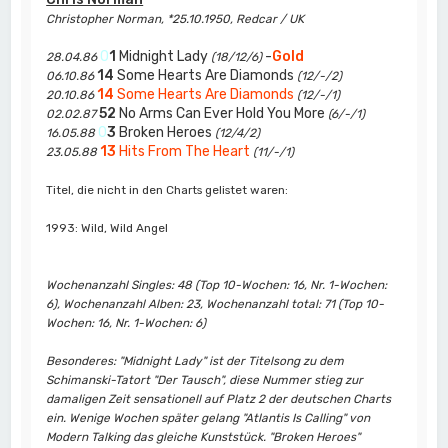
Christopher Norman, *25.10.1950, Redcar / UK
0
1
Midnight Lady
-
Gold
28.04.86
(18/12/6)
14
Some Hearts Are Diamonds
06.10.86
(12/-/2)
14
Some Hearts Are Diamonds
20.10.86
(12/-/1)
52
No Arms Can Ever Hold You More
02.02.87
(6/-/1)
0
3
Broken Heroes
16.05.88
(12/4/2)
13
Hits From The Heart
23.05.88
(11/-/1)
Titel, die nicht in den Charts gelistet waren:
1993: Wild, Wild Angel
Wochenanzahl Singles: 48 (Top 10-Wochen: 16, Nr. 1-Wochen:
6), Wochenanzahl Alben: 23, Wochenanzahl total: 71 (Top 10-
Wochen: 16, Nr. 1-Wochen: 6)
Besonderes: "Midnight Lady" ist der Titelsong zu dem
Schimanski-Tatort "Der Tausch", diese Nummer stieg zur
damaligen Zeit sensationell auf Platz 2 der deutschen Charts
ein. Wenige Wochen später gelang "Atlantis Is Calling" von
Modern Talking das gleiche Kunststück. "Broken Heroes"