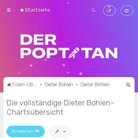
Startseite
S
Foren-Übersicht
Dieter Bohlen
Dieter Bohlen
u
Die vollständige Dieter Bohlen-
c
h
Chartsübersicht
e
Antworten