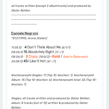
all tracks written (except 2 albumtracks) and produced by
Dieter Bohlen
--------------------------------------------------
--------------------------------------------------
---------------
Daniele Negroni
*31.07.1995, Arona (Italien)
0
4
Don't Think About Me
11.05.12
(6/1/1)
15
Absolutely Right
08.06.12
(7/-/1)
0
2
Crazy
-
Gold
/
08.06.12
(15/6/2)
Gold in Österreich
45
I Like It Hot
24.08.12
(4/-/1)
Wochenanzahl Singles: 17 (Top 10-Wochen: 1), Wochenanzahl
Album: 15 (Top 10-Wochen: 6); Wochenanzahl total: 32 (Top 10-
Wochen: 7)
Singles: all tracks written and produced by Dieter Bohlen ,
album: 8 tracks (out of 12) written & produced by Dieter
Bohlen