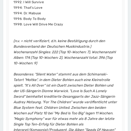
1992: I Will Survive
1994: That's Love
1994: Dr. Mabuse
1996: Body To Body
1998: Love Will Drive Me Crazy
(n.v. = nicht verifiziert, d.h. keine Bestätigung durch den
Bundesverband der Deutschen Musikindustrie.)
Wochenanzahl Singles: 222 (Top 10-Wochen: 7), Wochenanzahl
Alben: 174 (Top 10-Wochen: 2), Wochenanzahl total: 396 (Top
10-Wochen: 9)
Besonderes: "Silent Water" stammt aus dem Schimanski-
Tatort "Moltke", in dem Dieter Bohlen auch eine Kleinstrolle
spielt. "It's All Over" ist ein Duett zwischen Dieter Bohlen und
der US-Sängerin Dionne Warwick. "Love Is Such A Lonely
Sword" beinhaltet kreditierte Gesangparts der Jazz-Sängerin
Audrey Motaung. "For The Children" wurde veröffentlicht unter
Blue System feat. Children United. Zwischen den beiden
Wochen auf Platz 10 bei "My Bed Is Too Big" lagen 11 Wochen.
"Magic Symphony" war für etwas mehr als 8 Jahre der letzte
Single Top Ten-Erfolg für Dieter Bohlen als
Interpret/Komponist/Produzent. Die Alben "Seeds Of Heaven"