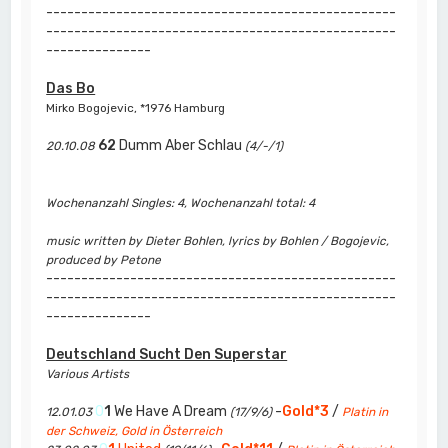
--------------------------------------------------
--------------------------------------------------
---------------
Das Bo
Mirko Bogojevic, *1976 Hamburg
62
Dumm Aber Schlau
20.10.08
(4/-/1)
Wochenanzahl Singles: 4, Wochenanzahl total: 4
music written by Dieter Bohlen, lyrics by Bohlen / Bogojevic,
produced by Petone
--------------------------------------------------
--------------------------------------------------
---------------
Deutschland Sucht Den Superstar
Various Artists
0
1
We Have A Dream
-
Gold*3
/
12.01.03
(17/9/6)
Platin in
der Schweiz, Gold in Österreich