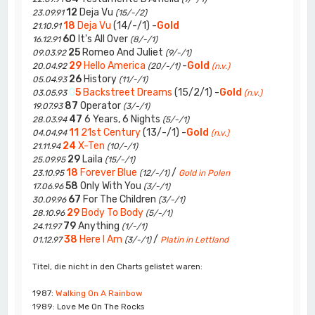
12
Deja Vu
23.09.91
(15/-/2)
18
Deja Vu
(14/-/1) -
Gold
21.10.91
60
It's All Over
16.12.91
(8/-/1)
25
Romeo And Juliet
09.03.92
(9/-/1)
29
Hello America
-
Gold
20.04.92
(20/-/1)
(n.v.)
26
History
05.04.93
(11/-/1)
0
5
Backstreet Dreams
(15/2/1) -
Gold
03.05.93
(n.v.)
87
Operator
19.07.93
(3/-/1)
47
6 Years, 6 Nights
28.03.94
(5/-/1)
11
21st Century
(13/-/1) -
Gold
04.04.94
(n.v.)
24
X-Ten
21.11.94
(10/-/1)
29
Laila
25.09.95
(15/-/1)
18
Forever Blue
/
23.10.95
(12/-/1)
Gold in Polen
58
Only With You
17.06.96
(3/-/1)
67
For The Children
30.09.96
(3/-/1)
29
Body To Body
28.10.96
(5/-/1)
79
Anything
24.11.97
(1/-/1)
38
Here I Am
/
01.12.97
(3/-/1)
Platin in Lettland
Titel, die nicht in den Charts gelistet waren:
1987:
Walking On A Rainbow
1989: Love Me On The Rocks