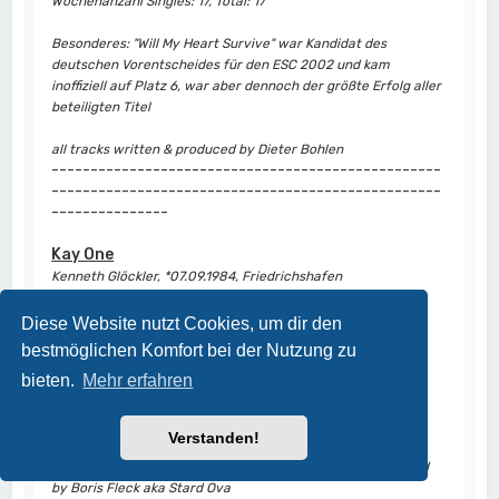
Wochenanzahl Singles: 17, Total: 17
Besonderes: "Will My Heart Survive" war Kandidat des
deutschen Vorentscheides für den ESC 2002 und kam
inoffiziell auf Platz 6, war aber dennoch der größte Erfolg aller
beteiligten Titel
all tracks written & produced by Dieter Bohlen
--------------------------------------------------
--------------------------------------------------
---------------
Kay One
Kenneth Glöckler, *07.09.1984, Friedrichshafen
9
Louis, Louis
/
Gold
26.05.17
(19/3/2)
Diese Website nutzt Cookies, um dir den
bestmöglichen Komfort bei der Nutzung zu
bieten.
Mehr erfahren
Wochenanzahl Single: 19
Besonderes: Coverversion von "Brother Louie"
Verstanden!
Track written by Dieter Bohlen, Lyrics by Kay One, produced
by Boris Fleck aka Stard Ova