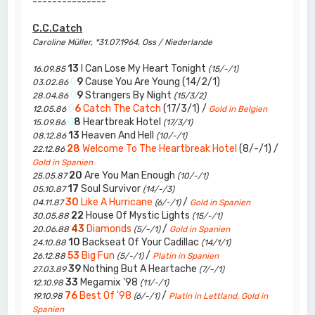
---------------
C.C.Catch
Caroline Müller, *31.07.1964, Oss / Niederlande
13
I Can Lose My Heart Tonight
16.09.85
(15/-/1)
0
9
Cause You Are Young (14/2/1)
03.02.86
0
9
Strangers By Night
28.04.86
(15/3/2)
0
6
Catch The Catch
(17/3/1) /
12.05.86
Gold in Belgien
0
8
Heartbreak Hotel
15.09.86
(17/3/1)
13
Heaven And Hell
08.12.86
(10/-/1)
28
Welcome To The Heartbreak Hotel
(8/-/1) /
22.12.86
Gold in Spanien
20
Are You Man Enough
25.05.87
(10/-/1)
17
Soul Survivor
05.10.87
(14/-/3)
30
Like A Hurricane
/
04.11.87
(6/-/1)
Gold in Spanien
22
House Of Mystic Lights
30.05.88
(15/-/1)
43
Diamonds
/
20.06.88
(5/-/1)
Gold in Spanien
10
Backseat Of Your Cadillac
24.10.88
(14/1/1)
53
Big Fun
/
26.12.88
(5/-/1)
Platin in Spanien
39
Nothing But A Heartache
27.03.89
(7/-/1)
33
Megamix '98
12.10.98
(11/-/1)
76
Best Of '98
/
19.10.98
(6/-/1)
Platin in Lettland, Gold in
Spanien