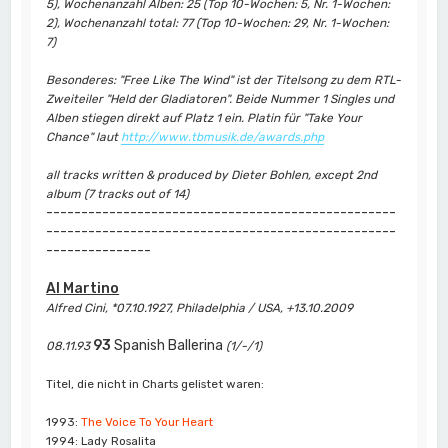
5), Wochenanzahl Alben: 25 (Top 10-Wochen: 5, Nr. 1-Wochen:
2), Wochenanzahl total: 77 (Top 10-Wochen: 29, Nr. 1-Wochen:
7)
Besonderes: "Free Like The Wind" ist der Titelsong zu dem RTL-
Zweiteiler "Held der Gladiatoren". Beide Nummer 1 Singles und
Alben stiegen direkt auf Platz 1 ein. Platin für "Take Your
Chance" laut
http://www.tbmusik.de/awards.php
all tracks written & produced by Dieter Bohlen, except 2nd
album (7 tracks out of 14)
--------------------------------------------------
--------------------------------------------------
---------------
Al Martino
Alfred Cini, *07.10.1927, Philadelphia / USA, +13.10.2009
93
Spanish Ballerina
08.11.93
(1/-/1)
Titel, die nicht in Charts gelistet waren:
1993:
The Voice To Your Heart
1994: Lady Rosalita