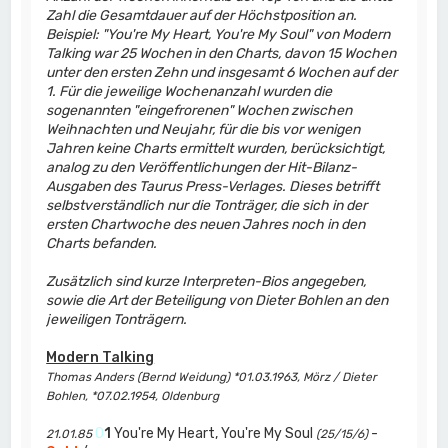
Zahl die Gesamtdauer auf der Höchstposition an.
Beispiel: "You're My Heart, You're My Soul" von Modern
Talking war 25 Wochen in den Charts, davon 15 Wochen
unter den ersten Zehn und insgesamt 6 Wochen auf der
1. Für die jeweilige Wochenanzahl wurden die
sogenannten "eingefrorenen" Wochen zwischen
Weihnachten und Neujahr, für die bis vor wenigen
Jahren keine Charts ermittelt wurden, berücksichtigt,
analog zu den Veröffentlichungen der Hit-Bilanz-
Ausgaben des Taurus Press-Verlages. Dieses betrifft
selbstverständlich nur die Tonträger, die sich in der
ersten Chartwoche des neuen Jahres noch in den
Charts befanden.
Zusätzlich sind kurze Interpreten-Bios angegeben,
sowie die Art der Beteiligung von Dieter Bohlen an den
jeweiligen Tonträgern.
Modern Talking
Thomas Anders (Bernd Weidung) *01.03.1963, Mörz / Dieter
Bohlen, *07.02.1954, Oldenburg
0
1
You're My Heart, You're My Soul
-
21.01.85
(25/15/6)