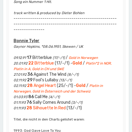
Song ein Nummer 1 Hit.
track written & produced by Dieter Bohlen
--------------------------------------------------
--------------------------------------------------
---------------
Bonnie Tyler
Gaynor Hopkins, *08.06.1951, Skewen / UK
17
Bitterblue
/
09.12.91
(17/-/1)
Gold in Norwegen
22
Bitterblue
(17/-/1) -
Gold
/
20.01.92
Platin*2 in NOR,
Platin in A, Gold in CH und SWE
36
Against The Wind
27.01.92
(8/-/1)
29
Fool's Lullaby
02.11.92
(13/-/1)
28
Angel Heart
(25/-/1) -
Gold
/
02.11.92
Platin in
Norwegen, Gold in Österreich und der Schweiz
86
Call Me
01.03.93
(4/-/1)
76
Sally Comes Around
01.11.93
(3/-/1)
28
Silhouette In Red
(13/-/1)
01.11.93
Titel, die nicht in den Charts gelistet waren:
1993: God Gave Love To You