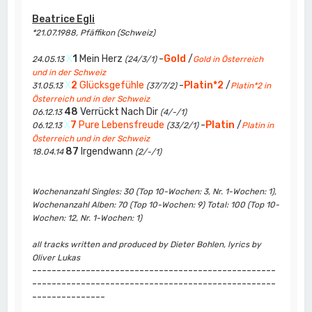
Beatrice Egli
*21.07.1988, Pfäffikon (Schweiz)
X
1
Mein Herz
-
Gold
/
24.05.13
(24/3/1)
Gold in Österreich
und in der Schweiz
X
2
Glücksgefühle
-
Platin*2
/
31.05.13
(37/7/2)
Platin*2 in
Österreich und in der Schweiz
48
Verrückt Nach Dir
06.12.13
(4/-/1)
X
7
Pure Lebensfreude
-
Platin
/
06.12.13
(33/2/1)
Platin in
Österreich und in der Schweiz
87
Irgendwann
18.04.14
(2/-/1)
Wochenanzahl Singles: 30 (Top 10-Wochen: 3, Nr. 1-Wochen: 1),
Wochenanzahl Alben: 70 (Top 10-Wochen: 9) Total: 100 (Top 10-
Wochen: 12, Nr. 1-Wochen: 1)
all tracks written and produced by Dieter Bohlen, lyrics by
Oliver Lukas
--------------------------------------------------
--------------------------------------------------
---------------