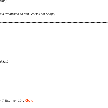
ktion)
sik & Produktion für den Großteil der Songs)
------------------------------------------------------------------------------------------
uktion)
------------------------------------------------------------------------------------------
/
Gold
 7 Titel - von 19)