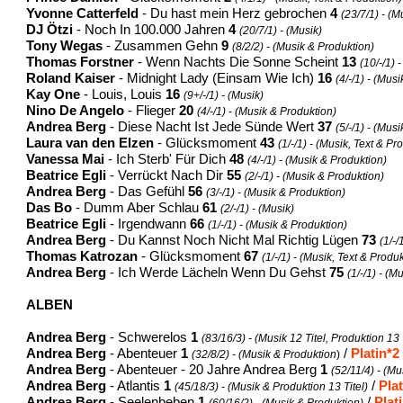
Yvonne Catterfeld
- Du hast mein Herz gebrochen
4
(23/7/1) - (
DJ Ötzi
- Noch In 100.000 Jahren
4
(20/7/1) - (Musik)
Tony Wegas
- Zusammen Gehn
9
(8/2/2) - (Musik & Produktion)
Thomas Forstner
- Wenn Nachts Die Sonne Scheint
13
(10/-/1) 
Roland Kaiser
- Midnight Lady (Einsam Wie Ich)
16
(4/-/1) - (Musi
Kay One
- Louis, Louis
16
(9+/-/1) - (Musik)
Nino De Angelo
- Flieger
20
(4/-/1)
-
(Musik & Produktion)
Andrea Berg
- Diese Nacht Ist Jede Sünde Wert
37
(5/-/1) - (Mus
Laura van den Elzen
- Glücksmoment
43
(1/-/1) - (Musik, Text & Pr
Vanessa Mai
- Ich Sterb' Für Dich
48
(4/-/1) - (Musik & Produktion)
Beatrice Egli
- Verrückt Nach Dir
55
(2/-/1) - (Musik & Produktion)
Andrea Berg
- Das Gefühl
56
(3/-/1) - (Musik & Produktion)
Das Bo
- Dumm Aber Schlau
61
(2/-/1) - (Musik)
Beatrice Egli
- Irgendwann
66
(1/-/1) - (Musik & Produktion)
Andrea Berg
- Du Kannst Noch Nicht Mal Richtig Lügen
73
(1/-/
Thomas Katrozan
- Glücksmoment
67
(1/-/1) - (Musik, Text & Produ
Andrea Berg
- Ich Werde Lächeln Wenn Du Gehst
75
(1/-/1) - (
ALBEN
Andrea Berg
- Schwerelos
1
(83/16/3) - (Musik 12 Titel, Produktion 13 T
Andrea Berg
- Abenteuer
1
/
Platin*2
(32/8/2) - (Musik & Produktion
)
Andrea Berg
- Abenteuer - 20 Jahre Andrea Berg
1
(52/11/4) - (M
Andrea Berg
- Atlantis
1
/
Pla
(45/18/3) - (Musik & Produktion 13 Titel)
Andrea Berg
- Seelenbeben
1
/
Plat
(60/16/2) - (Musik & Produktion)