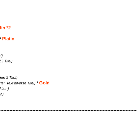
tin *2
d
/
Platin
l)
3 Titel)
ion 5 Titel)
/
Gold
tel, Text diverse Titel)
ktion)
on)
------------------------------------------------------------------------------------------