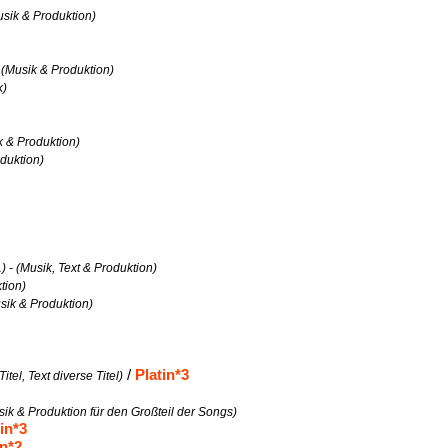
Musik & Produktion)
- (Musik & Produktion)
k)
ik & Produktion)
oduktion)
1) - (Musik, Text & Produktion)
ktion)
Musik & Produktion)
/
Platin*3
itel, Text diverse Titel)
usik & Produktion für den Großteil der Songs)
tin*3
in*2