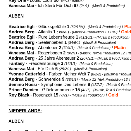
Kay One
- Louis, Louis
58
(8/-/1) - (Musik)
Vanessa Mai
- Ich Sterb Für Dich
67
(2/-/1) - (Musik & Produktion)
ALBEN
Beatrice Egli
- Glücksgefühle
1
/
Pla
(62/18/4) - (Musik & Produktion)
Andrea Berg
- Atlantis
1
/
Gol
(39/6/1)
-
(Musik & Produktion 13 Titel)
Beatrice Egli
- Pure Lebensfreude
1
(41/10/1) - (Musik & Produktion)
Andrea Berg
- Seelenbeben
1
(54/6/1) - (Musik & Produktion)
Andrea Berg
- Abenteuer
2
/
Platin
(70/4/1) - (Musik & Produktion)
Vanessa Mai
- Regenbogen
2
(8/2/1) - (Musik, Text & Produktion 12 Tite
Andrea Berg
- 25 Jahre Abenteuer
2
(20+/3/1) - (Musik & Produktion 1
Fantasy
- Freudensprünge
3
(16/1/1) - (Musik & Produktion)
Vanessa Mai
- Für Dich
6
(25/2/1) - (Musik & Produktion)
Yvonne Catterfeld
- Farben Meiner Welt
7
(8/2/2) - (Musik & Produkt
Andrea Berg
- Schwerelos
9
(38/1/1)
-
(Musik 12 Titel, Produktion 13 Ti
Semino Rossi
- Symphonie Des Lebens
9
(45/2/2) - (Musik & Produ
Prince Damien
- Glücksmomente
15
(4/-/1) - (Musik, Text & Produkti
Roy Black
- Rosenzeit
15
/
Gold
(7/-/1)
-
(Musik & Produktion)
-----------------------------------------------------------------------------------
NIEDERLANDE:
ALBEN