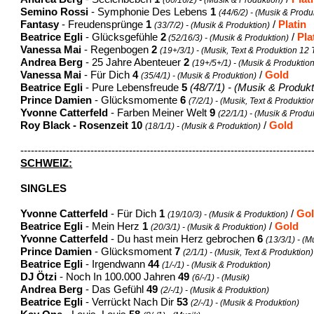
Semino Rossi
- Symphonie Des Lebens
1
(44/6/2) - (Musik & Produ
Fantasy
- Freudensprünge
1
/
Platin
(33/7/2) - (Musik & Produktion)
Beatrice Egli
- Glücksgefühle
2
/
Pla
(52/16/3) - (Musik & Produktion)
Vanessa Mai
- Regenbogen
2
(19+/3/1) - (Musik, Text & Produktion 12 T
Andrea Berg
- 25 Jahre Abenteuer
2
(19+/5+/1) - (Musik & Produktion
Vanessa Mai
- Für Dich
4
/
Gold
(35/4/1) - (Musik & Produktion)
Beatrice Egli
- Pure Lebensfreude
5
(48/7/1) - (Musik & Produkt
Prince Damien
- Glücksmomente
6
(7/2/1) - (Musik, Text & Produktio
Yvonne Catterfeld
- Farben Meiner Welt
9
(22/1/1) - (Musik & Produk
Roy Black - Rosenzeit
10
/
Gold
(18/1/1) - (Musik & Produktion)
-----------------------------------------------------------------------------------
SCHWEIZ:
SINGLES
Yvonne Catterfeld
- Für Dich
1
/
Go
(19/10/3) - (Musik & Produktion)
Beatrice Egli
- Mein Herz
1
/
Gold
(20/3/1) - (Musik & Produktion)
Yvonne Catterfeld
- Du hast mein Herz gebrochen
6
(13/3/1) - (
Prince Damien
- Glücksmoment
7
(2/1/1) - (Musik, Text & Produktion)
Beatrice Egli
- Irgendwann
44
(1/-/1) - (Musik & Produktion)
DJ Ötzi
- Noch In 100.000 Jahren
49
(6/-/1) - (Musik)
Andrea Berg
- Das Gefühl
49
(2/-/1) - (Musik & Produktion)
Beatrice Egli
- Verrückt Nach Dir
53
(2/-/1) - (Musik & Produktion)