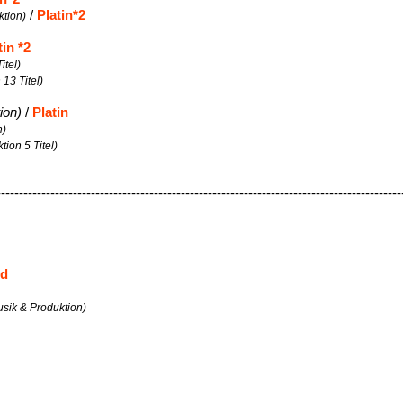
/
Platin*2
ktion)
tin *2
itel)
 13 Titel)
ion)
/
Platin
n)
tion 5 Titel)
------------------------------------------------------------------------------------------
ld
Musik & Produktion)