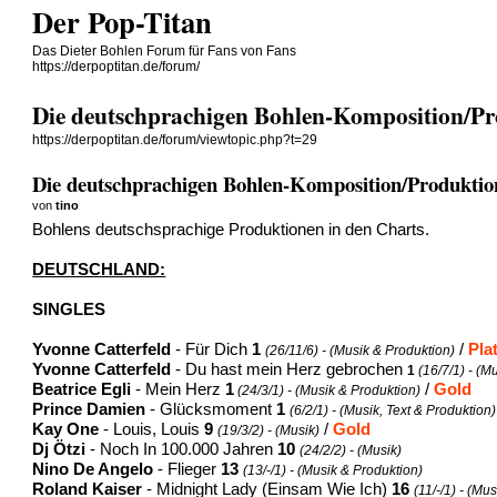
Der Pop-Titan
Das Dieter Bohlen Forum für Fans von Fans
https://derpoptitan.de/forum/
Die deutschprachigen Bohlen-Komposition/Pr
https://derpoptitan.de/forum/viewtopic.php?t=29
Die deutschprachigen Bohlen-Komposition/Produktio
von
tino
Bohlens deutschsprachige Produktionen in den Charts.
DEUTSCHLAND:
SINGLES
Yvonne Catterfeld
- Für Dich
1
/
Pla
(26/11/6) - (Musik & Produktion)
Yvonne Catterfeld
- Du hast mein Herz gebrochen
1
(16/7/1) - (M
Beatrice Egli
- Mein Herz
1
/
Gold
(24/3/1) - (Musik & Produktion)
Prince Damien
- Glücksmoment
1
(6/2/1) - (Musik, Text & Produktion)
Kay One
- Louis, Louis
9
/
Gold
(19/3/2) - (Musik)
Dj Ötzi
- Noch In 100.000 Jahren
10
(24/2/2) - (Musik)
Nino De Angelo
- Flieger
13
(13/-/1) - (Musik & Produktion)
Roland Kaiser
- Midnight Lady (Einsam Wie Ich)
16
(11/-/1) - (Mus