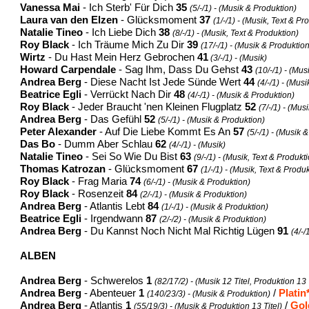
Vanessa Mai
- Ich Sterb' Für Dich
35
(5/-/1) - (Musik & Produktion)
Laura van den Elzen
- Glücksmoment
37
(1/-/1) - (Musik, Text & Pr
Natalie Tineo
- Ich Liebe Dich
38
(8/-/1) - (Musik, Text & Produktion)
Roy Black
- Ich Träume Mich Zu Dir
39
(17/-/1) - (Musik & Produktio
Wirtz
- Du Hast Mein Herz Gebrochen
41
(3/-/1) - (Musik)
Howard Carpendale
- Sag Ihm, Dass Du Gehst
43
(10/-/1) - (Mu
Andrea Berg
- Diese Nacht Ist Jede Sünde Wert
44
(4/-/1) - (Mus
Beatrice Egli
- Verrückt Nach Dir
48
(4/-/1) - (Musik & Produktion)
Roy Black
- Jeder Braucht 'nen Kleinen Flugplatz
52
(7/-/1) - (Mus
Andrea Berg
- Das Gefühl
52
(5/-/1) - (Musik & Produktion)
Peter Alexander
- Auf Die Liebe Kommt Es An
57
(5/-/1) - (Musik 
Das Bo
- Dumm Aber Schlau
62
(4/-/1) - (Musik)
Natalie Tineo
- Sei So Wie Du Bist
63
(9/-/1) - (Musik, Text & Produkt
Thomas Katrozan
- Glücksmoment
67
(1/-/1) - (Musik, Text & Produ
Roy Black
- Frag Maria
74
(6/-/1) - (Musik & Produktion)
Roy Black
- Rosenzeit
84
(2/-/1) - (Musik & Produktion)
Andrea Berg
- Atlantis Lebt
84
(1/-/1) - (Musik & Produktion)
Beatrice Egli
- Irgendwann
87
(2/-/2) - (Musik & Produktion)
Andrea Berg
- Du Kannst Noch Nicht Mal Richtig Lügen
91
(4/-/
ALBEN
Andrea Berg
- Schwerelos
1
(82/17/2) - (Musik 12 Titel, Produktion 13 T
Andrea Berg
- Abenteuer
1
/
Platin
(140/23/3) - (Musik & Produktion)
Andrea Berg
- Atlantis
1
/
Gol
(55/19/3) - (Musik & Produktion 13 Titel)