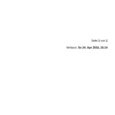
Seite
1
von
1
Verfasst:
So 24. Apr 2016, 15:14