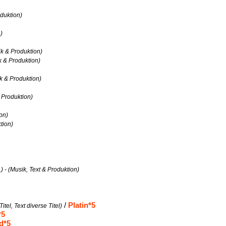
oduktion)
n)
sik & Produktion)
ik & Produktion)
ik & Produktion)
& Produktion)
ion)
ktion)
1) - (Musik, Text & Produktion)
/
Platin*5
itel, Text diverse Titel)
*5
d*5