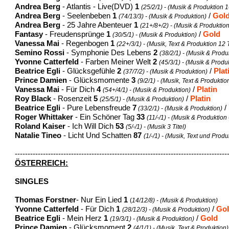
Andrea Berg
- Atlantis - Live(DVD)
1
(25/2/1) - (Musik & Produktion 16
Andrea Berg
- Seelenbeben
1
/
Gol
(74/13/3) - (Musik & Produktion)
Andrea Berg
- 25 Jahre Abenteuer
1
(21+/8+/2) - (Musik & Produktion
Fantasy
- Freudensprünge
1
/
Gold
(30/5/1) - (Musik & Produktion)
Vanessa Mai
- Regenbogen
1
(22+/3/1) - (Musik, Text & Produktion 12 T
Semino Rossi
- Symphonie Des Lebens
2
(38/2/1) - (Musik & Produ
Yvonne Catterfeld
- Farben Meiner Welt
2
(45/3/1) - (Musik & Produk
Beatrice Egli
- Glücksgefühle
2
/
Plat
(37/7/2) - (Musik & Produktion)
Prince Damien
- Glücksmomente
3
(9/2/1) - (Musik, Text & Produktio
Vanessa Mai
- Für Dich
4
/
Platin
(54+/4/1) - (Musik & Produktion)
Roy Black
- Rosenzeit
5
/
Platin
(25/5/1) - (Musik & Produktion)
Beatrice Egli
- Pure Lebensfreude
7
/
(33/2/1) - (Musik & Produktion)
Roger Whittaker
- Ein Schöner Tag
33
(11/-/1) - (Musik & Produktion 
Roland Kaiser
- Ich Will Dich
53
(5/-/1) - (Musik 3 Titel)
Natalie Tineo
- Licht Und Schatten
87
(1/-/1) - (Musik, Text und Produ
-----------------------------------------------------------------------------------
ÖSTERREICH:
SINGLES
Thomas Forstner
- Nur Ein Lied
1
(
14/12/8) - (Musik & Produktion)
Yvonne Catterfeld
- Für Dich
1
/
Go
(28/12/3) - (Musik & Produktion)
Beatrice Egli
- Mein Herz
1
/
Gold
(19/3/1) - (Musik & Produktion)
Prince Damien
- Glücksmoment
2
(4/1/1) - (Musik, Text & Produktion)