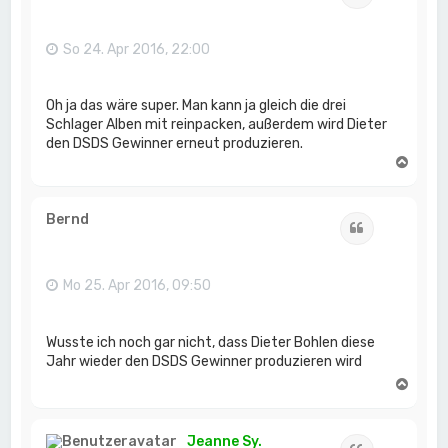
b
e
n
So 24. Apr 2016, 22:00
Oh ja das wäre super. Man kann ja gleich die drei
Schlager Alben mit reinpacken, außerdem wird Dieter
den DSDS Gewinner erneut produzieren.
N
a
c
h
Bernd
Zitat
o
b
e
n
Mo 25. Apr 2016, 09:50
Wusste ich noch gar nicht, dass Dieter Bohlen diese
Jahr wieder den DSDS Gewinner produzieren wird
N
a
c
h
Jeanne Sy.