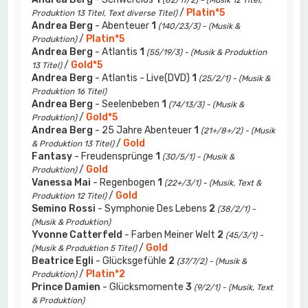
(82/17/2) - (Musik 12 Titel,
/
Platin*5
Produktion 13 Titel, Text diverse Titel)
Andrea Berg
- Abenteuer
1
(140/23/3) - (Musik &
/
Platin*5
Produktion)
Andrea Berg
- Atlantis
1
(55/19/3) - (Musik & Produktion
/
Gold*5
13 Titel)
Andrea Berg
- Atlantis - Live(DVD)
1
(25/2/1) - (Musik &
Produktion 16 Titel)
Andrea Berg
- Seelenbeben
1
(74/13/3) - (Musik &
/
Gold*5
Produktion)
Andrea Berg
- 25 Jahre Abenteuer
1
(21+/8+/2) - (Musik
/
Gold
& Produktion 13 Titel)
Fantasy
- Freudensprünge
1
(30/5/1) - (Musik &
/
Gold
Produktion)
Vanessa Mai
- Regenbogen
1
(22+/3/1) - (Musik, Text &
/
Gold
Produktion 12 Titel)
Semino Rossi
- Symphonie Des Lebens
2
(38/2/1) -
(Musik & Produktion)
Yvonne Catterfeld
- Farben Meiner Welt
2
(45/3/1) -
/
Gold
(Musik & Produktion 5 Titel)
Beatrice Egli
- Glücksgefühle
2
(37/7/2) - (Musik &
/
Platin*2
Produktion)
Prince Damien
- Glücksmomente
3
(9/2/1) - (Musik, Text
& Produktion)