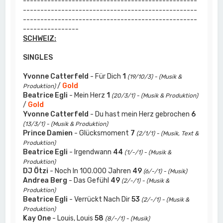
--------------------------------------------------
--------------------------------------------------
--------------------------------------------------
----------------
SCHWEIZ:
SINGLES
Yvonne Catterfeld
- Für Dich
1
(19/10/3) - (Musik &
/
Gold
Produktion)
Beatrice Egli
- Mein Herz
1
(20/3/1) - (Musik & Produktion)
/
Gold
Yvonne Catterfeld
- Du hast mein Herz gebrochen
6
(13/3/1) - (Musik & Produktion)
Prince Damien
- Glücksmoment
7
(2/1/1) - (Musik, Text &
Produktion)
Beatrice Egli
- Irgendwann
44
(1/-/1) - (Musik &
Produktion)
DJ Ötzi
- Noch In 100.000 Jahren
49
(6/-/1) - (Musik)
Andrea Berg
- Das Gefühl
49
(2/-/1) - (Musik &
Produktion)
Beatrice Egli
- Verrückt Nach Dir
53
(2/-/1) - (Musik &
Produktion)
Kay One
- Louis, Louis
58
(8/-/1) - (Musik)