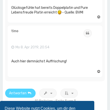
Glücksgefühle hat bereits Doppelplatin und Pure
Lebensfreude Platin erreicht
- Quelle: BVMI
N
a
c
h
tino
Zitat
o
b
e
n
Mo 8. Apr 2019, 20:54
Auch hier demnächst Auffrischung!
N
a
c
h
o
b
Antworten
e
n
10 Beiträge • Seite
1
von
1
Diese Website nutzt Cookies, um dir den