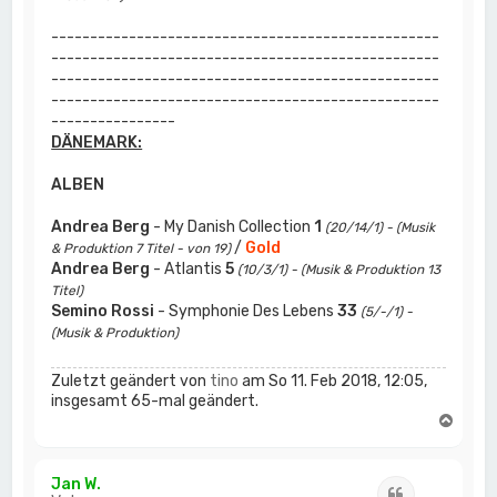
--------------------------------------------------
--------------------------------------------------
--------------------------------------------------
--------------------------------------------------
----------------
DÄNEMARK:
ALBEN
Andrea Berg
- My Danish Collection
1
(20/14/1) - (Musik
/
Gold
& Produktion 7 Titel - von 19)
Andrea Berg
- Atlantis
5
(10/3/1) - (Musik & Produktion 13
Titel)
Semino Rossi
- Symphonie Des Lebens
33
(5/-/1) -
(Musik & Produktion)
Zuletzt geändert von
tino
am So 11. Feb 2018, 12:05,
insgesamt 65-mal geändert.
N
a
c
h
Jan W.
Zitat
o