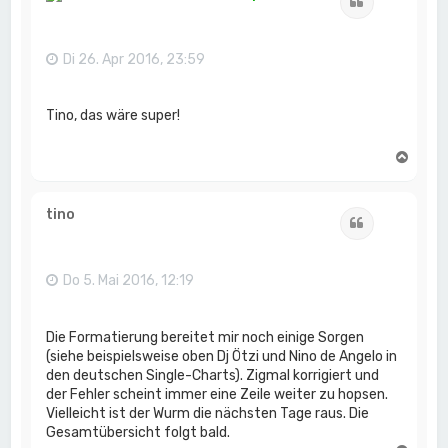
Zitat
o
b
e
n
Di 26. Apr 2016, 23:59
Tino, das wäre super!
N
a
c
h
tino
Zitat
o
b
e
n
Do 5. Mai 2016, 12:19
Die Formatierung bereitet mir noch einige Sorgen
(siehe beispielsweise oben Dj Ötzi und Nino de Angelo in
den deutschen Single-Charts). Zigmal korrigiert und
der Fehler scheint immer eine Zeile weiter zu hopsen.
Vielleicht ist der Wurm die nächsten Tage raus. Die
Gesamtübersicht folgt bald.