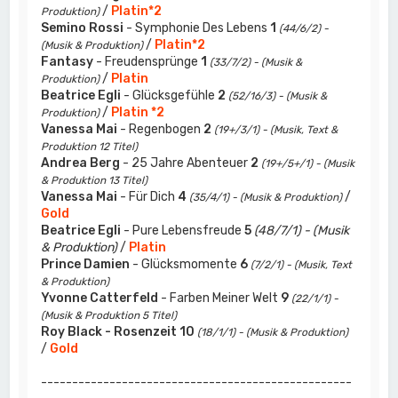
/
Platin*2
Produktion)
Semino Rossi
- Symphonie Des Lebens
1
(44/6/2) -
/
Platin*2
(Musik & Produktion)
Fantasy
- Freudensprünge
1
(33/7/2) - (Musik &
/
Platin
Produktion)
Beatrice Egli
- Glücksgefühle
2
(52/16/3) - (Musik &
/
Platin *2
Produktion)
Vanessa Mai
- Regenbogen
2
(19+/3/1) - (Musik, Text &
Produktion 12 Titel)
Andrea Berg
- 25 Jahre Abenteuer
2
(19+/5+/1) - (Musik
& Produktion 13 Titel)
Vanessa Mai
- Für Dich
4
/
(35/4/1) - (Musik & Produktion)
Gold
Beatrice Egli
- Pure Lebensfreude
5
(48/7/1) - (Musik
& Produktion)
/
Platin
Prince Damien
- Glücksmomente
6
(7/2/1) - (Musik, Text
& Produktion)
Yvonne Catterfeld
- Farben Meiner Welt
9
(22/1/1) -
(Musik & Produktion 5 Titel)
Roy Black - Rosenzeit
10
(18/1/1) - (Musik & Produktion)
/
Gold
--------------------------------------------------