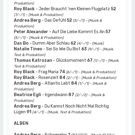
Produktion)
Roy Black
- Jeder Braucht 'nen Kleinen Flugplatz
52
(7/-/1) - (Musik & Produktion)
Andrea Berg
- Das Gefühl
52
(5/-/1) - (Musik &
Produktion)
Peter Alexander
- Auf Die Liebe Kommt Es An
57
(5/-/1) - (Musik & Produktion)
Das Bo
- Dumm Aber Schlau
62
(4/-/1) - (Musik)
Natalie Tineo
- Sei So Wie Du Bist
63
(9/-/1) - (Musik,
Text & Produktion)
Thomas Katrozan
- Glücksmoment
67
(1/-/1) - (Musik,
Text & Produktion)
Roy Black
- Frag Maria
74
(6/-/1) - (Musik & Produktion)
Roy Black
- Rosenzeit
84
(2/-/1) - (Musik & Produktion)
Andrea Berg
- Atlantis Lebt
84
(1/-/1) - (Musik &
Produktion)
Beatrice Egli
- Irgendwann
87
(2/-/2) - (Musik &
Produktion)
Andrea Berg
- Du Kannst Noch Nicht Mal Richtig
Lügen
91
(4/-/1) - (Musik, Text & Produktion)
ALBEN
Andrea Berg
- Schwerelos
1