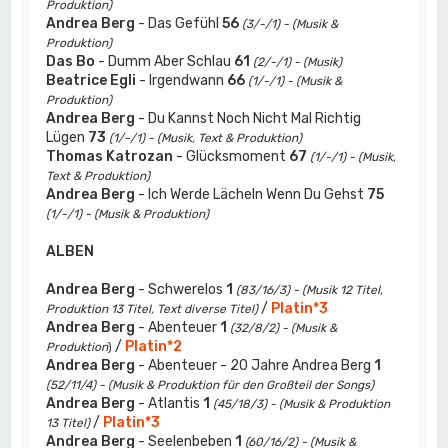
Produktion)
Andrea Berg
- Das Gefühl
56
(3/-/1) - (Musik &
Produktion)
Das Bo
- Dumm Aber Schlau
61
(2/-/1) - (Musik)
Beatrice Egli
- Irgendwann
66
(1/-/1) - (Musik &
Produktion)
Andrea Berg
- Du Kannst Noch Nicht Mal Richtig
Lügen
73
(1/-/1) - (Musik, Text & Produktion)
Thomas Katrozan
- Glücksmoment
67
(1/-/1) - (Musik,
Text & Produktion)
Andrea Berg
- Ich Werde Lächeln Wenn Du Gehst
75
(1/-/1) - (Musik & Produktion)
ALBEN
Andrea Berg
- Schwerelos
1
(83/16/3) - (Musik 12 Titel,
/
Platin*3
Produktion 13 Titel, Text diverse Titel)
Andrea Berg
- Abenteuer
1
(32/8/2) - (Musik &
/
Platin*2
Produktion
)
Andrea Berg
- Abenteuer - 20 Jahre Andrea Berg
1
(52/11/4) - (Musik & Produktion für den Großteil der Songs)
Andrea Berg
- Atlantis
1
(45/18/3) - (Musik & Produktion
/
Platin*3
13 Titel)
Andrea Berg
- Seelenbeben
1
(60/16/2) - (Musik &