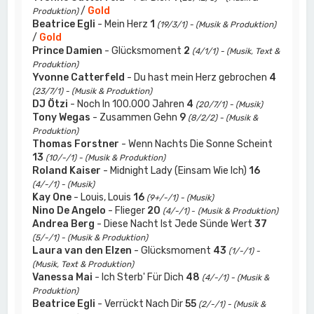
/
Gold
Produktion)
Beatrice Egli
- Mein Herz
1
(19/3/1) - (Musik & Produktion)
/
Gold
Prince Damien
- Glücksmoment
2
(4/1/1) - (Musik, Text &
Produktion)
Yvonne Catterfeld
- Du hast mein Herz gebrochen
4
(23/7/1) - (Musik & Produktion)
DJ Ötzi
- Noch In 100.000 Jahren
4
(20/7/1) - (Musik)
Tony Wegas
- Zusammen Gehn
9
(8/2/2) - (Musik &
Produktion)
Thomas Forstner
- Wenn Nachts Die Sonne Scheint
13
(10/-/1) - (Musik & Produktion)
Roland Kaiser
- Midnight Lady (Einsam Wie Ich)
16
(4/-/1) - (Musik)
Kay One
- Louis, Louis
16
(9+/-/1) - (Musik)
Nino De Angelo
- Flieger
20
(4/-/1)
-
(Musik & Produktion)
Andrea Berg
- Diese Nacht Ist Jede Sünde Wert
37
(5/-/1) - (Musik & Produktion)
Laura van den Elzen
- Glücksmoment
43
(1/-/1) -
(Musik, Text & Produktion)
Vanessa Mai
- Ich Sterb' Für Dich
48
(4/-/1) - (Musik &
Produktion)
Beatrice Egli
- Verrückt Nach Dir
55
(2/-/1) - (Musik &