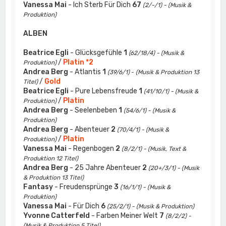
Vanessa Mai
- Ich Sterb Für Dich
67
(2/-/1) - (Musik &
Produktion)
ALBEN
Beatrice Egli
- Glücksgefühle
1
(62/18/4) - (Musik &
/
Platin *2
Produktion)
Andrea Berg
- Atlantis
1
(39/6/1)
-
(Musik & Produktion 13
/
Gold
Titel)
Beatrice Egli
- Pure Lebensfreude
1
(41/10/1) - (Musik &
/
Platin
Produktion)
Andrea Berg
- Seelenbeben
1
(54/6/1) - (Musik &
Produktion)
Andrea Berg
- Abenteuer
2
(70/4/1) - (Musik &
/
Platin
Produktion)
Vanessa Mai
- Regenbogen
2
(8/2/1) - (Musik, Text &
Produktion 12 Titel)
Andrea Berg
- 25 Jahre Abenteuer
2
(20+/3/1) - (Musik
& Produktion 13 Titel)
Fantasy
- Freudensprünge
3
(16/1/1) - (Musik &
Produktion)
Vanessa Mai
- Für Dich
6
(25/2/1) - (Musik & Produktion)
Yvonne Catterfeld
- Farben Meiner Welt
7
(8/2/2) -
(Musik & Produktion 5 Titel)