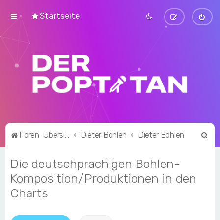
Startseite
S
Foren-Übersicht
Dieter Bohlen
Dieter Bohlen
u
Die deutschprachigen Bohlen-
c
h
Komposition/Produktionen in den
e
Charts