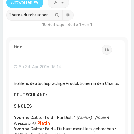
Antworten
Suche
Erweiterte Suche
10 Beiträge • Seite
1
von
1
tino
Zitat
So 24. Apr 2016, 15:14
Bohlens deutschsprachige Produktionen in den Charts.
DEUTSCHLAND:
SINGLES
Yvonne Catterfeld
- Für Dich
1
(26/11/6) - (Musik &
/
Platin
Produktion)
Yvonne Catterfeld
- Du hast mein Herz gebrochen
1