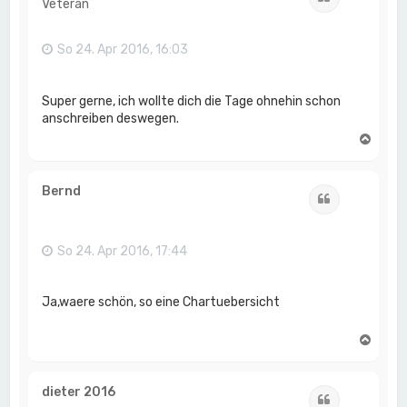
Veteran
b
e
n
So 24. Apr 2016, 16:03
Super gerne, ich wollte dich die Tage ohnehin schon
anschreiben deswegen.
N
a
c
h
Bernd
Zitat
o
b
e
n
So 24. Apr 2016, 17:44
Ja,waere schön, so eine Chartuebersicht
N
a
c
h
dieter 2016
Zitat
o