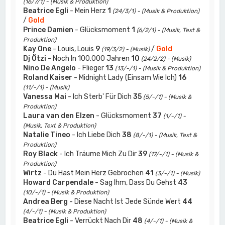
(16/7/1) - (Musik & Produktion)
Beatrice Egli
- Mein Herz
1
(24/3/1) - (Musik & Produktion)
/
Gold
Prince Damien
- Glücksmoment
1
(6/2/1) - (Musik, Text &
Produktion)
Kay One
- Louis, Louis
9
/
Gold
(19/3/2) - (Musik)
Dj Ötzi
- Noch In 100.000 Jahren
10
(24/2/2) - (Musik)
Nino De Angelo
- Flieger
13
(13/-/1) - (Musik & Produktion)
Roland Kaiser
- Midnight Lady (Einsam Wie Ich)
16
(11/-/1) - (Musik)
Vanessa Mai
- Ich Sterb' Für Dich
35
(5/-/1) - (Musik &
Produktion)
Laura van den Elzen
- Glücksmoment
37
(1/-/1) -
(Musik, Text & Produktion)
Natalie Tineo
- Ich Liebe Dich
38
(8/-/1) - (Musik, Text &
Produktion)
Roy Black
- Ich Träume Mich Zu Dir
39
(17/-/1) - (Musik &
Produktion)
Wirtz
- Du Hast Mein Herz Gebrochen
41
(3/-/1) - (Musik)
Howard Carpendale
- Sag Ihm, Dass Du Gehst
43
(10/-/1) - (Musik & Produktion)
Andrea Berg
- Diese Nacht Ist Jede Sünde Wert
44
(4/-/1) - (Musik & Produktion)
Beatrice Egli
- Verrückt Nach Dir
48
(4/-/1) - (Musik &