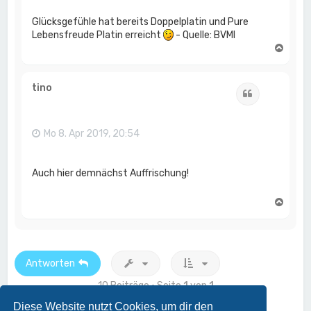
Glücksgefühle hat bereits Doppelplatin und Pure
Lebensfreude Platin erreicht
- Quelle: BVMI
N
a
c
h
tino
Zitat
o
b
e
n
Mo 8. Apr 2019, 20:54
Auch hier demnächst Auffrischung!
N
a
c
h
o
b
Antworten
e
n
10 Beiträge • Seite
1
von
1
Diese Website nutzt Cookies, um dir den