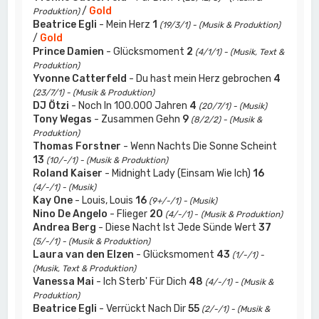
/
Gold
Produktion)
Beatrice Egli
- Mein Herz
1
(19/3/1) - (Musik & Produktion)
/
Gold
Prince Damien
- Glücksmoment
2
(4/1/1) - (Musik, Text &
Produktion)
Yvonne Catterfeld
- Du hast mein Herz gebrochen
4
(23/7/1) - (Musik & Produktion)
DJ Ötzi
- Noch In 100.000 Jahren
4
(20/7/1) - (Musik)
Tony Wegas
- Zusammen Gehn
9
(8/2/2) - (Musik &
Produktion)
Thomas Forstner
- Wenn Nachts Die Sonne Scheint
13
(10/-/1) - (Musik & Produktion)
Roland Kaiser
- Midnight Lady (Einsam Wie Ich)
16
(4/-/1) - (Musik)
Kay One
- Louis, Louis
16
(9+/-/1) - (Musik)
Nino De Angelo
- Flieger
20
(4/-/1)
-
(Musik & Produktion)
Andrea Berg
- Diese Nacht Ist Jede Sünde Wert
37
(5/-/1) - (Musik & Produktion)
Laura van den Elzen
- Glücksmoment
43
(1/-/1) -
(Musik, Text & Produktion)
Vanessa Mai
- Ich Sterb' Für Dich
48
(4/-/1) - (Musik &
Produktion)
Beatrice Egli
- Verrückt Nach Dir
55
(2/-/1) - (Musik &