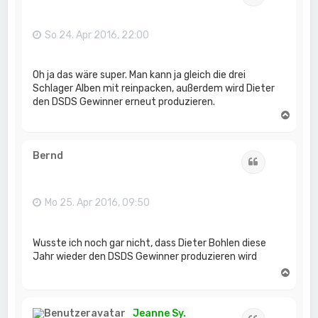
b
e
n
So 24. Apr 2016, 22:00
Oh ja das wäre super. Man kann ja gleich die drei
Schlager Alben mit reinpacken, außerdem wird Dieter
den DSDS Gewinner erneut produzieren.
N
a
c
h
Bernd
Zitat
o
b
e
n
Mo 25. Apr 2016, 09:50
Wusste ich noch gar nicht, dass Dieter Bohlen diese
Jahr wieder den DSDS Gewinner produzieren wird
N
a
c
h
Jeanne Sy.