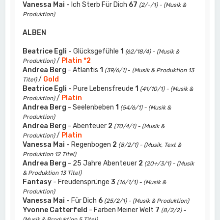
Vanessa Mai
- Ich Sterb Für Dich
67
(2/-/1) - (Musik &
Produktion)
ALBEN
Beatrice Egli
- Glücksgefühle
1
(62/18/4) - (Musik &
/
Platin *2
Produktion)
Andrea Berg
- Atlantis
1
(39/6/1)
-
(Musik & Produktion 13
/
Gold
Titel)
Beatrice Egli
- Pure Lebensfreude
1
(41/10/1) - (Musik &
/
Platin
Produktion)
Andrea Berg
- Seelenbeben
1
(54/6/1) - (Musik &
Produktion)
Andrea Berg
- Abenteuer
2
(70/4/1) - (Musik &
/
Platin
Produktion)
Vanessa Mai
- Regenbogen
2
(8/2/1) - (Musik, Text &
Produktion 12 Titel)
Andrea Berg
- 25 Jahre Abenteuer
2
(20+/3/1) - (Musik
& Produktion 13 Titel)
Fantasy
- Freudensprünge
3
(16/1/1) - (Musik &
Produktion)
Vanessa Mai
- Für Dich
6
(25/2/1) - (Musik & Produktion)
Yvonne Catterfeld
- Farben Meiner Welt
7
(8/2/2) -
(Musik & Produktion 5 Titel)