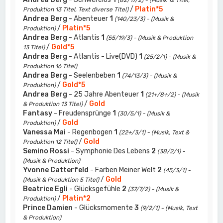
(82/17/2) - (Musik 12 Titel,
/
Platin*5
Produktion 13 Titel, Text diverse Titel)
Andrea Berg
- Abenteuer
1
(140/23/3) - (Musik &
/
Platin*5
Produktion)
Andrea Berg
- Atlantis
1
(55/19/3) - (Musik & Produktion
/
Gold*5
13 Titel)
Andrea Berg
- Atlantis - Live(DVD)
1
(25/2/1) - (Musik &
Produktion 16 Titel)
Andrea Berg
- Seelenbeben
1
(74/13/3) - (Musik &
/
Gold*5
Produktion)
Andrea Berg
- 25 Jahre Abenteuer
1
(21+/8+/2) - (Musik
/
Gold
& Produktion 13 Titel)
Fantasy
- Freudensprünge
1
(30/5/1) - (Musik &
/
Gold
Produktion)
Vanessa Mai
- Regenbogen
1
(22+/3/1) - (Musik, Text &
/
Gold
Produktion 12 Titel)
Semino Rossi
- Symphonie Des Lebens
2
(38/2/1) -
(Musik & Produktion)
Yvonne Catterfeld
- Farben Meiner Welt
2
(45/3/1) -
/
Gold
(Musik & Produktion 5 Titel)
Beatrice Egli
- Glücksgefühle
2
(37/7/2) - (Musik &
/
Platin*2
Produktion)
Prince Damien
- Glücksmomente
3
(9/2/1) - (Musik, Text
& Produktion)