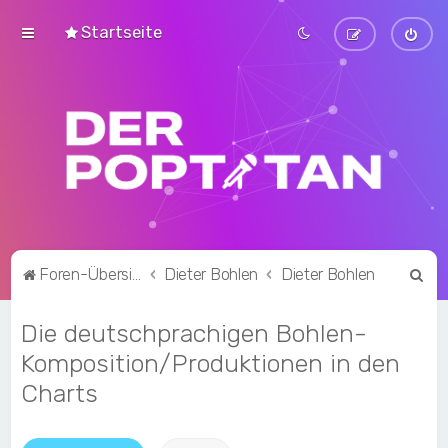
Startseite
S
Foren-Übersicht
Dieter Bohlen
Dieter Bohlen
u
Die deutschprachigen Bohlen-
c
h
Komposition/Produktionen in den
e
Charts