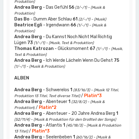
Produktion)
Andrea Berg
- Das Gefühl
56
(3/-/1) - (Musik &
Produktion)
Das Bo
- Dumm Aber Schlau
61
(2/-/1) - (Musik)
Beatrice Egli
- Irgendwann
66
(1/-/1) - (Musik &
Produktion)
Andrea Berg
- Du Kannst Noch Nicht Mal Richtig
Lügen
73
(1/-/1) - (Musik, Text & Produktion)
Thomas Katrozan
- Glücksmoment
67
(1/-/1) - (Musik,
Text & Produktion)
Andrea Berg
- Ich Werde Lächeln Wenn Du Gehst
75
(1/-/1) - (Musik & Produktion)
ALBEN
Andrea Berg
- Schwerelos
1
(83/16/3) - (Musik 12 Titel,
/
Platin*3
Produktion 13 Titel, Text diverse Titel)
Andrea Berg
- Abenteuer
1
(32/8/2) - (Musik &
/
Platin*2
Produktion
)
Andrea Berg
- Abenteuer - 20 Jahre Andrea Berg
1
(52/11/4) - (Musik & Produktion für den Großteil der Songs)
Andrea Berg
- Atlantis
1
(45/18/3) - (Musik & Produktion
/
Platin*3
13 Titel)
Andrea Berg
- Seelenbeben
1
(60/16/2) - (Musik &