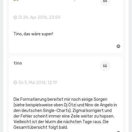
Zitat
o
b
e
n
Di 26. Apr 2016, 23:59
Tino, das wäre super!
N
a
c
h
tino
Zitat
o
b
e
n
Do 5. Mai 2016, 12:19
Die Formatierung bereitet mir noch einige Sorgen
(siehe beispielsweise oben Dj Ötzi und Nino de Angelo in
den deutschen Single-Charts). Zigmal korrigiert und
der Fehler scheint immer eine Zeile weiter zu hopsen.
Vielleicht ist der Wurm die nächsten Tage raus. Die
Gesamtübersicht folgt bald.