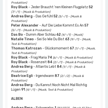
Produktion)
Roy Black
- Jeder Braucht 'nen Kleinen Flugplatz
52
(7/-/1) - (Musik & Produktion)
Andrea Berg
- Das Gefühl
52
(5/-/1) - (Musik &
Produktion)
Peter Alexander
- Auf Die Liebe Kommt Es An
57
(5/-/1) - (Musik & Produktion)
Das Bo
- Dumm Aber Schlau
62
(4/-/1) - (Musik)
Natalie Tineo
- Sei So Wie Du Bist
63
(9/-/1) - (Musik,
Text & Produktion)
Thomas Katrozan
- Glücksmoment
67
(1/-/1) - (Musik,
Text & Produktion)
Roy Black
- Frag Maria
74
(6/-/1) - (Musik & Produktion)
Roy Black
- Rosenzeit
84
(2/-/1) - (Musik & Produktion)
Andrea Berg
- Atlantis Lebt
84
(1/-/1) - (Musik &
Produktion)
Beatrice Egli
- Irgendwann
87
(2/-/2) - (Musik &
Produktion)
Andrea Berg
- Du Kannst Noch Nicht Mal Richtig
Lügen
91
(4/-/1) - (Musik, Text & Produktion)
ALBEN
Andrea Berg
- Schwerelos
1