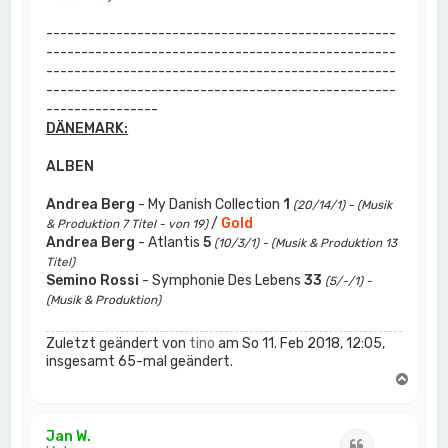
--------------------------------------------------
--------------------------------------------------
--------------------------------------------------
--------------------------------------------------
----------------
DÄNEMARK:
ALBEN
Andrea Berg
- My Danish Collection
1
(20/14/1) - (Musik
/
Gold
& Produktion 7 Titel - von 19)
Andrea Berg
- Atlantis
5
(10/3/1) - (Musik & Produktion 13
Titel)
Semino Rossi
- Symphonie Des Lebens
33
(5/-/1) -
(Musik & Produktion)
Zuletzt geändert von
tino
am So 11. Feb 2018, 12:05,
insgesamt 65-mal geändert.
N
a
c
h
Jan W.
Zitat
o