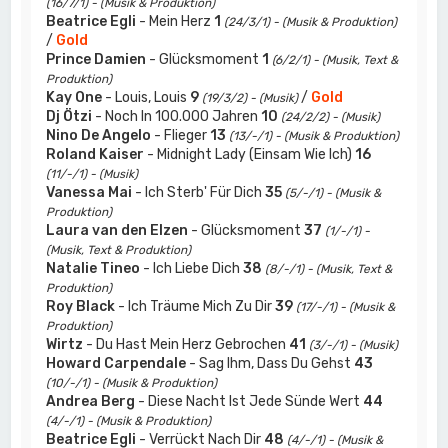
(16/7/1) - (Musik & Produktion)
Beatrice Egli
- Mein Herz
1
(24/3/1) - (Musik & Produktion)
/
Gold
Prince Damien
- Glücksmoment
1
(6/2/1) - (Musik, Text &
Produktion)
Kay One
- Louis, Louis
9
/
Gold
(19/3/2) - (Musik)
Dj Ötzi
- Noch In 100.000 Jahren
10
(24/2/2) - (Musik)
Nino De Angelo
- Flieger
13
(13/-/1) - (Musik & Produktion)
Roland Kaiser
- Midnight Lady (Einsam Wie Ich)
16
(11/-/1) - (Musik)
Vanessa Mai
- Ich Sterb' Für Dich
35
(5/-/1) - (Musik &
Produktion)
Laura van den Elzen
- Glücksmoment
37
(1/-/1) -
(Musik, Text & Produktion)
Natalie Tineo
- Ich Liebe Dich
38
(8/-/1) - (Musik, Text &
Produktion)
Roy Black
- Ich Träume Mich Zu Dir
39
(17/-/1) - (Musik &
Produktion)
Wirtz
- Du Hast Mein Herz Gebrochen
41
(3/-/1) - (Musik)
Howard Carpendale
- Sag Ihm, Dass Du Gehst
43
(10/-/1) - (Musik & Produktion)
Andrea Berg
- Diese Nacht Ist Jede Sünde Wert
44
(4/-/1) - (Musik & Produktion)
Beatrice Egli
- Verrückt Nach Dir
48
(4/-/1) - (Musik &