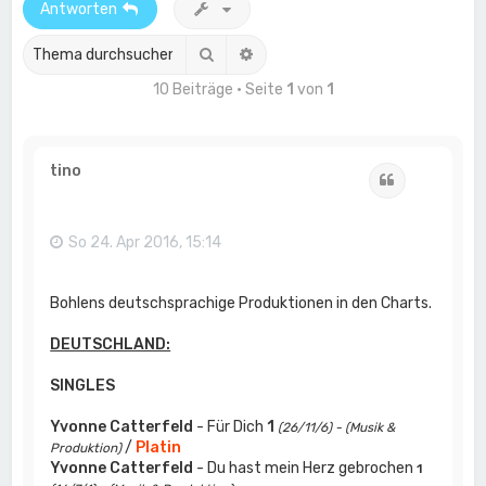
Antworten
Suche
Erweiterte Suche
10 Beiträge • Seite
1
von
1
tino
Zitat
So 24. Apr 2016, 15:14
Bohlens deutschsprachige Produktionen in den Charts.
DEUTSCHLAND:
SINGLES
Yvonne Catterfeld
- Für Dich
1
(26/11/6) - (Musik &
/
Platin
Produktion)
Yvonne Catterfeld
- Du hast mein Herz gebrochen
1