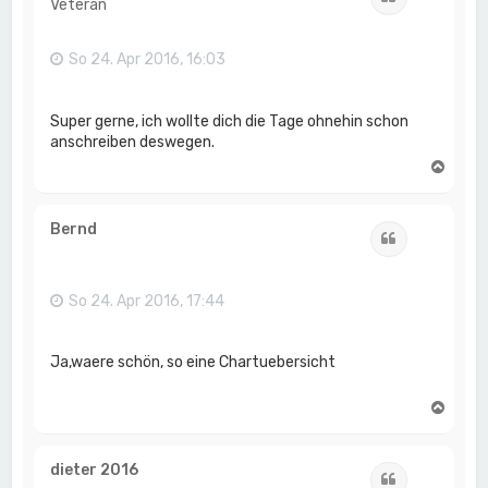
Veteran
b
e
n
So 24. Apr 2016, 16:03
Super gerne, ich wollte dich die Tage ohnehin schon
anschreiben deswegen.
N
a
c
h
Bernd
Zitat
o
b
e
n
So 24. Apr 2016, 17:44
Ja,waere schön, so eine Chartuebersicht
N
a
c
h
dieter 2016
Zitat
o