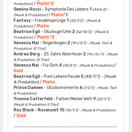
/
Platin*2
Produktion)
Semino Rossi
- Symphonie Des Lebens
1
(44/6/2) -
/
Platin*2
(Musik & Produktion)
Fantasy
- Freudensprünge
1
(33/7/2) - (Musik &
/
Platin
Produktion)
Beatrice Egli
- Glücksgefühle
2
(52/16/3) - (Musik &
/
Platin *2
Produktion)
Vanessa Mai
- Regenbogen
2
(19+/3/1) - (Musik, Text &
Produktion 12 Titel)
Andrea Berg
- 25 Jahre Abenteuer
2
(19+/5+/1) - (Musik
& Produktion 13 Titel)
Vanessa Mai
- Für Dich
4
/
(35/4/1) - (Musik & Produktion)
Gold
Beatrice Egli
- Pure Lebensfreude
5
(48/7/1) - (Musik
& Produktion)
/
Platin
Prince Damien
- Glücksmomente
6
(7/2/1) - (Musik, Text
& Produktion)
Yvonne Catterfeld
- Farben Meiner Welt
9
(22/1/1) -
(Musik & Produktion 5 Titel)
Roy Black - Rosenzeit
10
(18/1/1) - (Musik & Produktion)
/
Gold
--------------------------------------------------