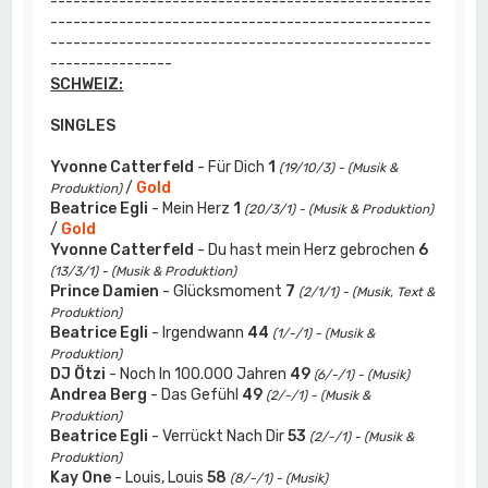
--------------------------------------------------
--------------------------------------------------
--------------------------------------------------
----------------
SCHWEIZ:
SINGLES
Yvonne Catterfeld
- Für Dich
1
(19/10/3) - (Musik &
/
Gold
Produktion)
Beatrice Egli
- Mein Herz
1
(20/3/1) - (Musik & Produktion)
/
Gold
Yvonne Catterfeld
- Du hast mein Herz gebrochen
6
(13/3/1) - (Musik & Produktion)
Prince Damien
- Glücksmoment
7
(2/1/1) - (Musik, Text &
Produktion)
Beatrice Egli
- Irgendwann
44
(1/-/1) - (Musik &
Produktion)
DJ Ötzi
- Noch In 100.000 Jahren
49
(6/-/1) - (Musik)
Andrea Berg
- Das Gefühl
49
(2/-/1) - (Musik &
Produktion)
Beatrice Egli
- Verrückt Nach Dir
53
(2/-/1) - (Musik &
Produktion)
Kay One
- Louis, Louis
58
(8/-/1) - (Musik)