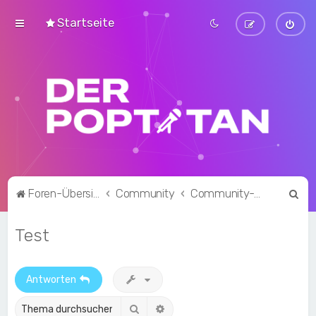
Startseite
S
Foren-Übersicht
Community
Community-Talk
u
Test
c
h
e
Antworten
Suche
Erweiterte Suche