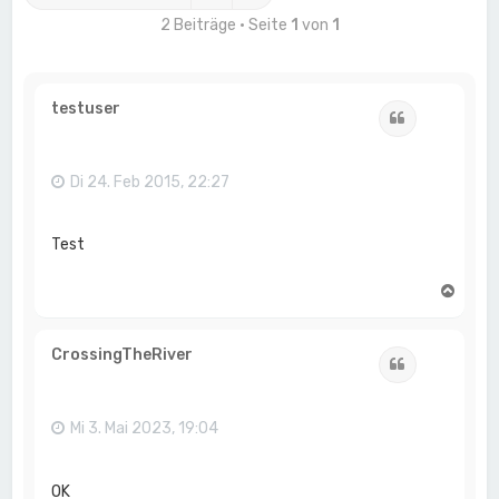
2 Beiträge • Seite
1
von
1
testuser
Zitat
Di 24. Feb 2015, 22:27
Test
N
a
c
h
CrossingTheRiver
Zitat
o
b
e
n
Mi 3. Mai 2023, 19:04
OK