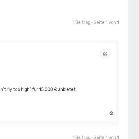
1 Beitrag • Seite
1
von
1
Zitat
t fly too high" für 15.000 € anbietet.
^
N
a
c
h
o
1 Beitrag • Seite
1
von
1