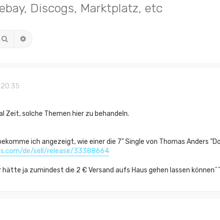
bay, Discogs, Marktplatz, etc
Suche
Erweiterte Suche
 20:35
al Zeit, solche Themen hier zu behandeln.
ekomme ich angezeigt, wie einer die 7" Single von Thomas Anders "Don'
gs.com/de/sell/release/33388664
er hätte ja zumindest die 2 € Versand aufs Haus gehen lassen können^