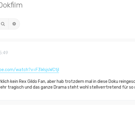
Dokfilm
Suche
Erweiterte Suche
15:49
ube.com/watch?v=F3WsjsWCtjI
irklich kein Rex Gildo Fan, aber hab trotzdem mal in diese Doku reinges
 sehr tragisch und das ganze Drama steht wohl stellverrtretend für so