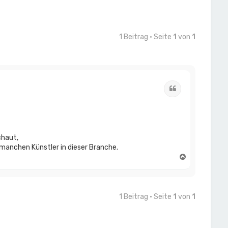
1 Beitrag • Seite
1
von
1
Zitat
chaut,
 manchen Künstler in dieser Branche.
N
a
c
h
o
1 Beitrag • Seite
1
von
1
b
e
n