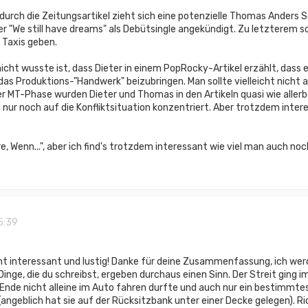
 durch die Zeitungsartikel zieht sich eine potenzielle Thomas Anders S
er "We still have dreams" als Debütsingle angekündigt. Zu letzterem so
 Taxis geben.
icht wusste ist, dass Dieter in einem PopRocky-Artikel erzählt, das
as Produktions-"Handwerk" beizubringen. Man sollte vielleicht nicht a
r MT-Phase wurden Dieter und Thomas in den Artikeln quasi wie aller
nur noch auf die Konfliktsituation konzentriert. Aber trotzdem intere
Wäre, Wenn...", aber ich find's trotzdem interessant wie viel man auch 
15:39
t interessant und lustig! Danke für deine Zusammenfassung, ich werd
 Dinge, die du schreibst, ergeben durchaus einen Sinn. Der Streit gin
nde nicht alleine im Auto fahren durfte und auch nur ein bestimmtes 
angeblich hat sie auf der Rücksitzbank unter einer Decke gelegen). Ric