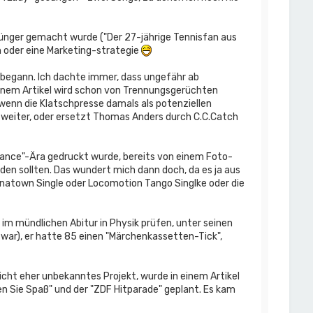
jünger gemacht wurde ("Der 27-jährige Tennisfan aus
n oder eine Marketing-strategie
h begann. Ich dachte immer, dass ungefähr ab
 einem Artikel wird schon von Trennungsgerüchten
 wenn die Klatschpresse damals als potenziellen
 weiter, oder ersetzt Thomas Anders durch C.C.Catch
omance"-Ära gedruckt wurde, bereits von einem Foto-
en sollten. Das wundert mich dann doch, da es ja aus
hinatown Single oder Locomotion Tango Singlke oder die
 im mündlichen Abitur in Physik prüfen, unter seinen
 war), er hatte 85 einen "Märchenkassetten-Tick",
Sicht eher unbekanntes Projekt, wurde in einem Artikel
en Sie Spaß" und der "ZDF Hitparade" geplant. Es kam