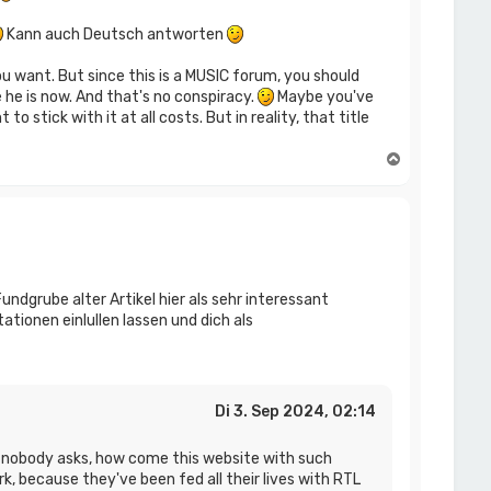
Kann auch Deutsch antworten
ou want. But since this is a MUSIC forum, you should
he is now. And that's no conspiracy.
Maybe you've
stick with it at all costs. But in reality, that title
N
a
c
h
o
b
e
n
ndgrube alter Artikel hier als sehr interessant
ionen einlullen lassen und dich als
Di 3. Sep 2024, 02:14
ow nobody asks, how come this website with such
rk, because they've been fed all their lives with RTL