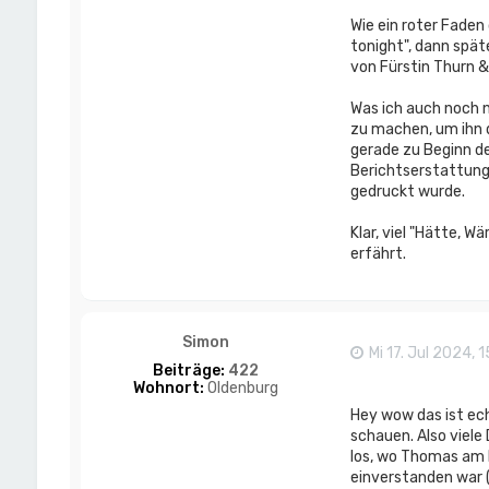
Wie ein roter Faden
tonight", dann spät
von Fürstin Thurn &
Was ich auch noch n
zu machen, um ihn d
gerade zu Beginn de
Berichtserstattung 
gedruckt wurde.
Klar, viel "Hätte, 
erfährt.
Simon
Mi 17. Jul 2024, 
Beiträge:
422
Wohnort:
Oldenburg
Hey wow das ist ech
schauen. Also viele
los, wo Thomas am E
einverstanden war (