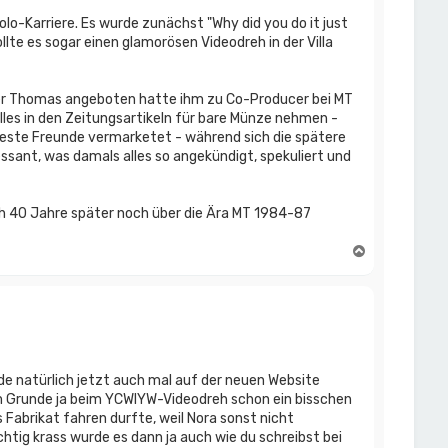
olo-Karriere. Es wurde zunächst "Why did you do it just
llte es sogar einen glamorösen Videodreh in der Villa
s er Thomas angeboten hatte ihm zu Co-Producer bei MT
lles in den Zeitungsartikeln für bare Münze nehmen -
beste Freunde vermarketet - während sich die spätere
ssant, was damals alles so angekündigt, spekuliert und
noch 40 Jahre später noch über die Ära MT 1984-87
N
a
c
h
o
b
e
n
e natürlich jetzt auch mal auf der neuen Website
g im Grunde ja beim YCWIYW-Videodreh schon ein bisschen
Fabrikat fahren durfte, weil Nora sonst nicht
htig krass wurde es dann ja auch wie du schreibst bei