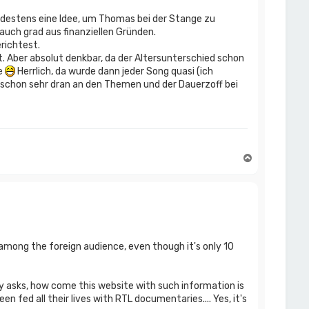
ndestens eine Idee, um Thomas bei der Stange zu
 auch grad aus finanziellen Gründen.
erichtest.
t. Aber absolut denkbar, da der Altersunterschied schon
e
Herrlich, da wurde dann jeder Song quasi (ich
t schon sehr dran an den Themen und der Dauerzoff bei
N
a
c
h
o
b
e
n
ll among the foreign audience, even though it's only 10
dy asks, how come this website with such information is
n fed all their lives with RTL documentaries.... Yes, it's