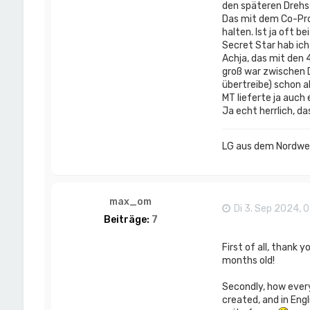
den späteren Drehs
Das mit dem Co-Pro
halten. Ist ja oft b
Secret Star hab ich
Achja, das mit den 
groß war zwischen D
übertreibe) schon a
MT lieferte ja auch
Ja echt herrlich, 
LG aus dem Nordwes
max_om
Di 3. Sep 2024, 0
Beiträge:
7
First of all, thank 
months old!
Secondly, how every
created, and in Engl