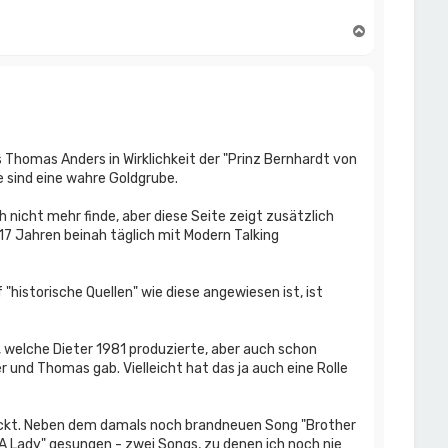
N
a
c
h
o
b
e
n
s Thomas Anders in Wirklichkeit der "Prinz Bernhardt von
 sind eine wahre Goldgrube.
h nicht mehr finde, aber diese Seite zeigt zusätzlich
 17 Jahren beinah täglich mit Modern Talking
historische Quellen" wie diese angewiesen ist, ist
, welche Dieter 1981 produzierte, aber auch schon
nd Thomas gab. Vielleicht hat das ja auch eine Rolle
ruckt. Neben dem damals noch brandneuen Song "Brother
A Lady" gesungen - zwei Songs, zu denen ich noch nie