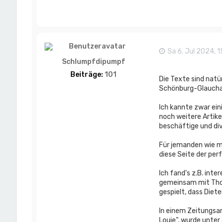
Sa 6. Jul 2024, 1
Schlumpfdipumpf
Beiträge:
101
Die Texte sind natü
Schönburg-Glauchau"
Ich kannte zwar ein
noch weitere Artike
beschäftige und di
Für jemanden wie mi
diese Seite der pe
Ich fand's z.B. int
gemeinsam mit Thom
gespielt, dass Diet
In einem Zeitungsa
Louie", wurde unter