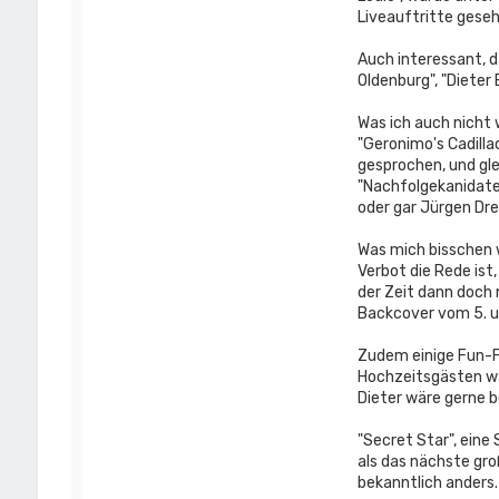
Liveauftritte gese
Auch interessant, 
Oldenburg", "Dieter
Was ich auch nicht 
"Geronimo's Cadilla
gesprochen, und gle
"Nachfolgekanidate
oder gar Jürgen Dr
Was mich bisschen w
Verbot die Rede ist
der Zeit dann doch 
Backcover vom 5. u
Zudem einige Fun-Fa
Hochzeitsgästen war
Dieter wäre gerne 
"Secret Star", eine
als das nächste gro
bekanntlich anders.