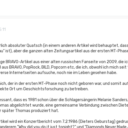
5:11
rlich absoluter Quatsch (in einem anderen Artikel wird behauptet, das
 ist), aber die ganzen alten Zeitungsartikel aus der ersten MT-Phase
ige BRAVO-Artikel aus einer alten russischen Fanseite von 2009, die ic
l aus BRAVO, PopRock, BILD, Popcorn etc, die ich, obwohl ich mich seit
verse Internetseiten aufsuche, noch nie im Leben gesehen habe.
ch, der in der ersten MT-Phase noch nicht geboren war, und somit auf "
rfekte Ort um Geschichtsforschung zu betreiben.
eressant, dass es 1981 schon über die Schlagersängerin Melanie Sanders
as abgelichtet wurde, eine gemeinsame Verbindung zwischen Dieter u
er später Thomas produziert hat.
rtikel wird ein Konzertbericht vom 7.2.1986 (Dieters Geburstag) ged
 anderem "Why did you do it just tonight?" und "Diamonds Never Made 