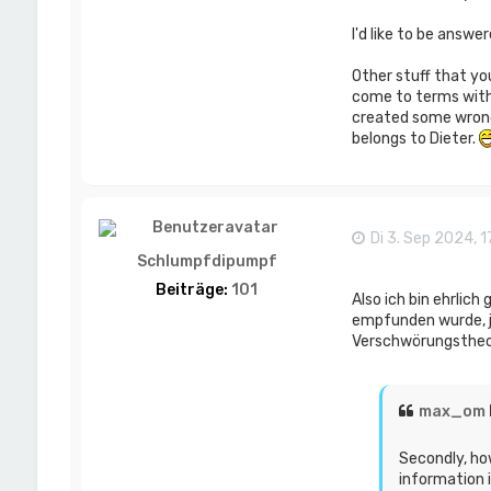
I'd like to be answ
Other stuff that yo
come to terms with 
created some wrong i
belongs to Dieter.
Di 3. Sep 2024, 1
Schlumpfdipumpf
Beiträge:
101
Also ich bin ehrlic
empfunden wurde, je
Verschwörungstheor
max_om
Secondly, ho
information i