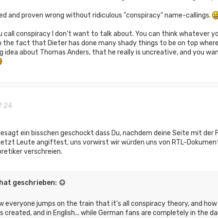
ered and proven wrong without ridiculous "conspiracy" name-callings.
u call conspiracy I don't want to talk about. You can think whatever y
the fact that Dieter has done many shady things to be on top where 
dea about Thomas Anders, that he really is uncreative, and you want to 
7:24
h gesagt ein bisschen geschockt dass Du, nachdem deine Seite mit der Fu
tzt Leute angiftest, uns vorwirst wir würden uns von RTL-Dokumentat
etiker verschreien.
hat geschrieben:
w everyone jumps on the train that it's all conspiracy theory, and h
s created, and in English... while German fans are completely in the da