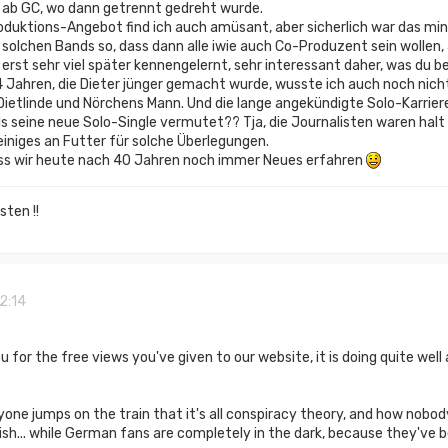
 ab GC, wo dann getrennt gedreht wurde.
duktions-Angebot find ich auch amüsant, aber sicherlich war das mi
ei solchen Bands so, dass dann alle iwie auch Co-Produzent sein wollen,
 erst sehr viel später kennengelernt, sehr interessant daher, was du b
4 Jahren, die Dieter jünger gemacht wurde, wusste ich auch noch nich
ietlinde und Nörchens Mann. Und die lange angekündigte Solo-Karrier
ls seine neue Solo-Single vermutet?? Tja, die Journalisten waren hal
 einiges an Futter für solche Überlegungen.
dass wir heute nach 40 Jahren noch immer Neues erfahren
ten !!
2:14
you for the free views you've given to our website, it is doing quite we
one jumps on the train that it's all conspiracy theory, and how nobo
ish... while German fans are completely in the dark, because they've bee