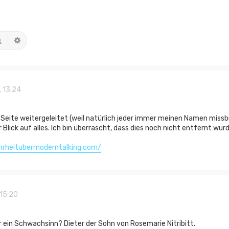
Suche
Erweiterte Suche
 13:24
 Seite weitergeleitet (weil natürlich jeder immer meinen Namen miss
Blick auf alles. Ich bin überrascht, dass dies noch nicht entfernt wurd
hrheitubermoderntalking.com/
 15:20
r ein Schwachsinn? Dieter der Sohn von Rosemarie Nitribitt.