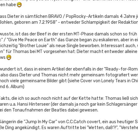
hen habe
dass Dieter in sämtlichen BRAVO / PopRocky-Artikeln damals 4 Jahre 
 Bohlen, geboren am 7.2.1958" - entweder Schlampigkeit der Redaktio
wusste, ist das der Beef in der ersten MT-Phase damals schon so frü
c" / "Give Me Peace on Earth" das Ganze began zu eskalieren, aber in
ichzeitig "Brother Louie" als neue Single beworben. Interessant auch,
n" für Thomas bei MT vorgesehen hat: Dieter macht entweder alleine
ews
undert ist, dass in einem Artikel der ebenfalls in der "Ready-for-R
, also dass Dieter und Thomas nicht mehr gemeinsam fotografiert werd
noch viele gemeinsame Bilder gibt (siehe Cover von Lonely Tears in C
nd 6. Album)
kts, die ich so auch noch nicht auf der Kette hatte: Thomas ließ sich
en u.a. Hansi Hinterseer (der damals ja noch gar kein Schlagersänger
bei den Tonaufnahmen der Beatles dabei gewesen.
 Sängerin die "Jump In My Car" von C.C.Catch covert, ein aus heutiger 
ße Ding angekündigt. Es waren Auftritte bei "Wetten, daß?!", "Versteh