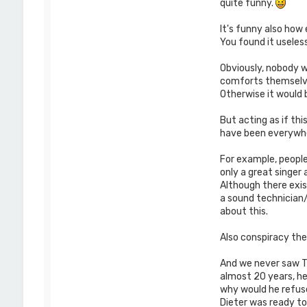
quite funny.
It's funny also how
You found it useless
Obviously, nobody w
comforts themselves
Otherwise it would b
But acting as if th
have been everywhe
For example, peopl
only a great singer 
Although there exis
a sound technician/
about this.
Also conspiracy the
And we never saw Th
almost 20 years, he 
why would he refuse
Dieter was ready to