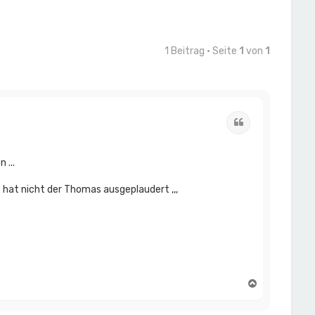
1 Beitrag • Seite
1
von
1
Zitat
 ...
as hat nicht der Thomas ausgeplaudert ,,,
N
a
c