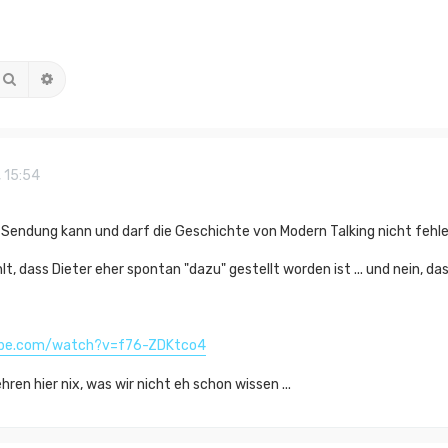
Suche
Erweiterte Suche
 15:54
r Sendung kann und darf die Geschichte von Modern Talking nicht fehlen
lt, dass Dieter eher spontan "dazu" gestellt worden ist ... und nein, d
ube.com/watch?v=f76-ZDKtco4
ren hier nix, was wir nicht eh schon wissen ...