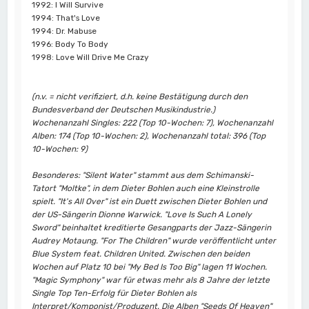
1992: I Will Survive
1994: That's Love
1994: Dr. Mabuse
1996: Body To Body
1998: Love Will Drive Me Crazy
(n.v. = nicht verifiziert, d.h. keine Bestätigung durch den
Bundesverband der Deutschen Musikindustrie.)
Wochenanzahl Singles: 222 (Top 10-Wochen: 7), Wochenanzahl
Alben: 174 (Top 10-Wochen: 2), Wochenanzahl total: 396 (Top
10-Wochen: 9)
Besonderes: "Silent Water" stammt aus dem Schimanski-
Tatort "Moltke", in dem Dieter Bohlen auch eine Kleinstrolle
spielt. "It's All Over" ist ein Duett zwischen Dieter Bohlen und
der US-Sängerin Dionne Warwick. "Love Is Such A Lonely
Sword" beinhaltet kreditierte Gesangparts der Jazz-Sängerin
Audrey Motaung. "For The Children" wurde veröffentlicht unter
Blue System feat. Children United. Zwischen den beiden
Wochen auf Platz 10 bei "My Bed Is Too Big" lagen 11 Wochen.
"Magic Symphony" war für etwas mehr als 8 Jahre der letzte
Single Top Ten-Erfolg für Dieter Bohlen als
Interpret/Komponist/Produzent. Die Alben "Seeds Of Heaven"