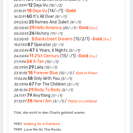
12
Deja Vu
23.09.91
(15/-/2)
18
Deja Vu
(14/-/1) -
Gold
21.10.91
60
It's All Over
16.12.91
(8/-/1)
25
Romeo And Juliet
09.03.92
(9/-/1)
29
Hello America
-
Gold
20.04.92
(20/-/1)
(n.v.)
26
History
05.04.93
(11/-/1)
0
5
Backstreet Dreams
(15/2/1) -
Gold
03.05.93
(n.v.)
87
Operator
19.07.93
(3/-/1)
47
6 Years, 6 Nights
28.03.94
(5/-/1)
11
21st Century
(13/-/1) -
Gold
04.04.94
(n.v.)
24
X-Ten
21.11.94
(10/-/1)
29
Laila
25.09.95
(15/-/1)
18
Forever Blue
/
23.10.95
(12/-/1)
Gold in Polen
58
Only With You
17.06.96
(3/-/1)
67
For The Children
30.09.96
(3/-/1)
29
Body To Body
28.10.96
(5/-/1)
79
Anything
24.11.97
(1/-/1)
38
Here I Am
/
01.12.97
(3/-/1)
Platin in Lettland
Titel, die nicht in den Charts gelistet waren:
1987:
Walking On A Rainbow
1989: Love Me On The Rocks