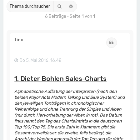
Suche
Erweiterte Suche
6 Beiträge • Seite
1
von
1
tino
Zitat
Do 5. Mai 2016, 16:48
1. Dieter Bohlen Sales-Charts
Alphabetische Auflistung der Interpreten (nach den
beiden Major Acts Modern Talking und Blue System) und
den jeweiligen Tonträgern in chronologischer
Reihenfolge und ohne Trennung der Singles und Alben
(nur durch Hervorhebung der Alben in rot). Das Datum
links nennt den Tag des Charteintritts in die deutschen
Top 100/Top 75. Die erste Zahl in Klammern gibt die
Gesamtverweildauer, die zweite, falls bedingt, die
Anzahl der Wochen innerhalb der Top Ten und die dritte