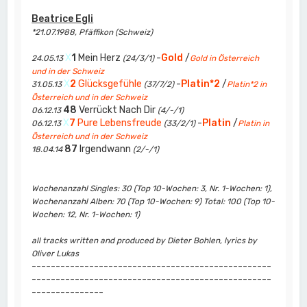
Beatrice Egli
*21.07.1988, Pfäffikon (Schweiz)
X
1
Mein Herz
-
Gold
/
24.05.13
(24/3/1)
Gold in Österreich
und in der Schweiz
X
2
Glücksgefühle
-
Platin*2
/
31.05.13
(37/7/2)
Platin*2 in
Österreich und in der Schweiz
48
Verrückt Nach Dir
06.12.13
(4/-/1)
X
7
Pure Lebensfreude
-
Platin
/
06.12.13
(33/2/1)
Platin in
Österreich und in der Schweiz
87
Irgendwann
18.04.14
(2/-/1)
Wochenanzahl Singles: 30 (Top 10-Wochen: 3, Nr. 1-Wochen: 1),
Wochenanzahl Alben: 70 (Top 10-Wochen: 9) Total: 100 (Top 10-
Wochen: 12, Nr. 1-Wochen: 1)
all tracks written and produced by Dieter Bohlen, lyrics by
Oliver Lukas
--------------------------------------------------
--------------------------------------------------
---------------