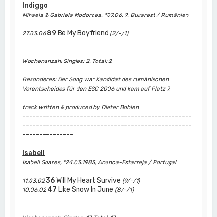
Indiggo
Mihaela & Gabriela Modorcea, *07.06. ?, Bukarest / Rumänien
89
Be My Boyfriend
27.03.06
(2/-/1)
Wochenanzahl Singles: 2, Total: 2
Besonderes: Der Song war Kandidat des rumänischen
Vorentscheides für den ESC 2006 und kam auf Platz 7.
track written & produced by Dieter Bohlen
--------------------------------------------------
--------------------------------------------------
---------------
Isabell
Isabell Soares, *24.03.1983, Ananca-Estarreja / Portugal
36
Will My Heart Survive
11.03.02
(9/-/1)
47
Like Snow In June
10.06.02
(8/-/1)