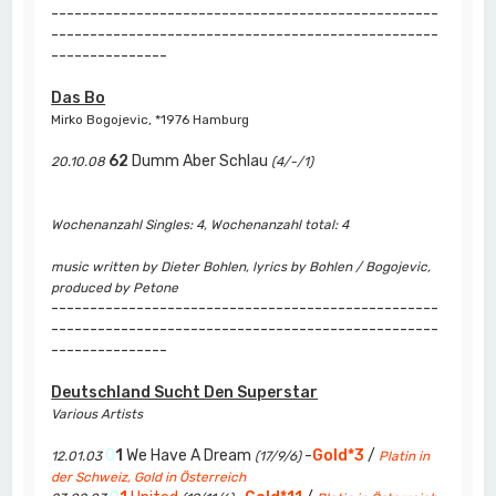
--------------------------------------------------
--------------------------------------------------
---------------
Das Bo
Mirko Bogojevic, *1976 Hamburg
62
Dumm Aber Schlau
20.10.08
(4/-/1)
Wochenanzahl Singles: 4, Wochenanzahl total: 4
music written by Dieter Bohlen, lyrics by Bohlen / Bogojevic,
produced by Petone
--------------------------------------------------
--------------------------------------------------
---------------
Deutschland Sucht Den Superstar
Various Artists
0
1
We Have A Dream
-
Gold*3
/
12.01.03
(17/9/6)
Platin in
der Schweiz, Gold in Österreich