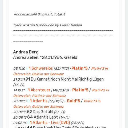
Wochenanzahl Singles: 1, Total: 1
track written & produced by Dieter Bohlen
--------------------------------------------------
--------------------------------------------------
---------------
Andrea Berg
Andrea Zellen, *28.01.1966, Krefeld
0
1
Schwerelos
-
Platin*5
/
05.11.10
(82/17/2)
Platin*3 in
Österreich, Gold in der Schweiz
91
Du Kannst Noch Nicht Mal Richtig Lügen
21.01.11
(4/-/1)
0
1
Abenteuer
-
Platin*5
/
14.10.11
(140/23/3)
Platin*2 in
Österreich, Platin in der Schweiz
0
1
Atlantis
-
Gold*5
/
20.09.13
(55/19/2)
Platin*3 in
Österreich, Gold in der Schweiz
52
Das Gefühl
20.09.13
(5/-/1)
84
Atlantis Lebt
20.09.13
(1/-/1)
0
1
Atlantis - Live (DVD)
01.08.14
(25/2/1)