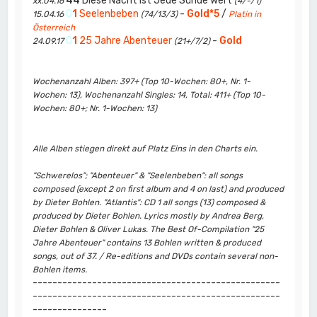
44
Diese Nacht Ist Jede Sünde Wert
xx.04.16
(4/-/1)
0
1
Seelenbeben
-
Gold*5
/
15.04.16
(74/13/3)
Platin in
Österreich
0
1
25 Jahre Abenteuer
-
Gold
24.09.17
(21+/7/2)
Wochenanzahl Alben: 397+ (Top 10-Wochen: 80+, Nr. 1-
Wochen: 13), Wochenanzahl Singles: 14, Total: 411+ (Top 10-
Wochen: 80+; Nr. 1-Wochen: 13)
Alle Alben stiegen direkt auf Platz Eins in den Charts ein.
"Schwerelos"; "Abenteuer" & "Seelenbeben": all songs
composed (except 2 on first album and 4 on last) and produced
by Dieter Bohlen. "Atlantis": CD 1 all songs (13) composed &
produced by Dieter Bohlen. Lyrics mostly by Andrea Berg,
Dieter Bohlen & Oliver Lukas. The Best Of-Compilation "25
Jahre Abenteuer" contains 13 Bohlen written & produced
songs, out of 37. / Re-editions and DVDs contain several non-
Bohlen items.
--------------------------------------------------
--------------------------------------------------
---------------