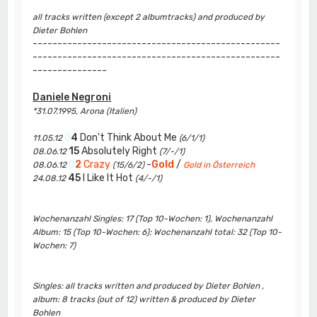
all tracks written (except 2 albumtracks) and produced by
Dieter Bohlen
--------------------------------------------------
--------------------------------------------------
---------------
Daniele Negroni
*31.07.1995, Arona (Italien)
0
4
Don't Think About Me
11.05.12
(6/1/1)
15
Absolutely Right
08.06.12
(7/-/1)
0
2
Crazy
-
Gold
/
08.06.12
(15/6/2)
Gold in Österreich
45
I Like It Hot
24.08.12
(4/-/1)
Wochenanzahl Singles: 17 (Top 10-Wochen: 1), Wochenanzahl
Album: 15 (Top 10-Wochen: 6); Wochenanzahl total: 32 (Top 10-
Wochen: 7)
Singles: all tracks written and produced by Dieter Bohlen ,
album: 8 tracks (out of 12) written & produced by Dieter
Bohlen