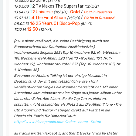
25
Juliet
12.05.02
(8/-/1)
0
2
TV Makes The Superstar
16.03.03
(12/5/2)
0
2
Universe
-
Gold
/
13.04.03
(12/3/1)
Gold in Russland
0
3
The Final Album
/
13.07.03
(11/2/1)
Platin in Russland
16
25 Years Of Disco-Pop
08.02.10
(6/-/1)
12
30
17.10.14
(12/-/1)
(n.v. = nicht verifiziert, d.h. keine Bestätigung durch den
Bundesverband der Deutschen Musikindustrie.)
Wochenanzahl Singles: 253 (Top 10-Wochen: 82, Nr. 1-Wochen:
19), Wochenanzahl Alben: 320 (Top 10 -Wochen: 101, Nr. 1-
Wochen: 19), Wochenanzahl total: 573 (Top 10-Wochen: 183, Nr.
1-Wochen: 38)
Besonderes: Modern Talking ist der einzige Musikact in
Deutschland, der mit den tatsächlich ersten fünf
veröffentlichten Singles die Nummer 1 erreicht hat. Mit einer
Ausnahme kam mindestens eine Single aus jedem Album unter
die ersten Zehn. Alle Alben, die die Top Ten erreichten,
schnitten nicht schlechter als Platz 3 ab. Die Alben "Alone -The
8th Album" und "Victory" stiegen direkt auf Platz 1 in die
Charts ein. Platin für "America" laut:
http://www.bishopaudio.com/index_home_f.html
all tracks written (except 3, another 2 tracks lyrics by Dieter