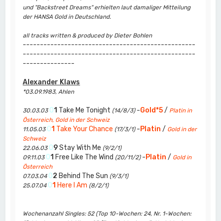
und "Backstreet Dreams" erhielten laut damaliger Mitteilung
der HANSA Gold in Deutschland.
all tracks written & produced by Dieter Bohlen
--------------------------------------------------
--------------------------------------------------
---------------
Alexander Klaws
*03.09.1983, Ahlen
0
1
Take Me Tonight
-
Gold*5
/
30.03.03
(14/8/3)
Platin in
Österreich, Gold in der Schweiz
0
1
Take Your Chance
-
Platin
/
11.05.03
(17/3/1)
Gold in der
Schweiz
0
9
Stay With Me
22.06.03
(9/2/1)
0
1
Free Like The Wind
-
Platin
/
09.11.03
(20/11/2)
Gold in
Österreich
0
2
Behind The Sun
07.03.04
(9/3/1)
0
1
Here I Am
25.07.04
(8/2/1)
Wochenanzahl Singles: 52 (Top 10-Wochen: 24, Nr. 1-Wochen: