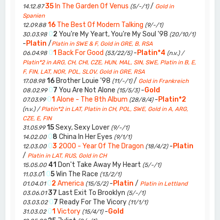
35
In The Garden Of Venus
/
14.12.87
(5/-/1)
Gold in
Spanien
16
The Best Of Modern Talking
12.09.88
(9/-/1)
0
2
You're My Yeart, You're My Soul '98
30.03.98
(20/10/1)
-
Platin
/
Platin in SWE & F, Gold in GRE, B, RSA
0
1
Back For Good
-
Platin*4
06.04.98
(53/22/5)
(n.v.) /
Platin*2 in ARG, CH, CHI, CZE, HUN, MAL, SIN, SWE, Platin in B, E,
F, FIN, LAT, NOR, POL, SLOV, Gold in GRE, RSA
16
Brother Louie '98
/
17.08.98
(11/-/1)
Gold in Frankreich
0
7
You Are Not Alone
-
Gold
08.02.99
(15/5/3)
0
1
Alone - The 8th Album
-
Platin*2
07.03.99
(28/8/4)
(n.v.) /
Platin*2 in LAT, Platin in CH, POL, SWE, Gold in A, ARG,
CZE, E, FIN
15
Sexy, Sexy Lover
31.05.99
(9/-/1)
0
8
China In Her Eyes
14.02.00
(9/1/1)
0
3
2000 - Year Of The Dragon
-
Platin
12.03.00
(18/4/2)
/
Platin in LAT, RUS, Gold in CH
41
Don't Take Away My Heart
15.05.00
(5/-/1)
1
0
5
Win The Race
11.03.0
(13/2/1)
0
2
America
-
Platin
/
01.04.01
(15/5/2)
Platin in Lettland
37
Last Exit To Brooklyn
03.06.01
(5/-/1)
0
7
Ready For The Vicory
03.03.02
(11/1/1)
0
1
Victory
-
Gold
31.03.02
(15/4/1)