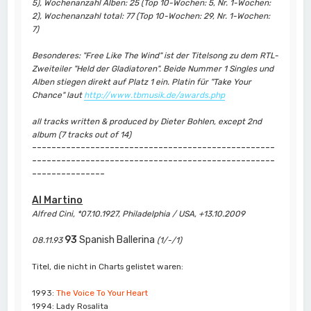
5), Wochenanzahl Alben: 25 (Top 10-Wochen: 5, Nr. 1-Wochen:
2), Wochenanzahl total: 77 (Top 10-Wochen: 29, Nr. 1-Wochen:
7)
Besonderes: "Free Like The Wind" ist der Titelsong zu dem RTL-
Zweiteiler "Held der Gladiatoren". Beide Nummer 1 Singles und
Alben stiegen direkt auf Platz 1 ein. Platin für "Take Your
Chance" laut
http://www.tbmusik.de/awards.php
all tracks written & produced by Dieter Bohlen, except 2nd
album (7 tracks out of 14)
--------------------------------------------------
--------------------------------------------------
---------------
Al Martino
Alfred Cini, *07.10.1927, Philadelphia / USA, +13.10.2009
93
Spanish Ballerina
08.11.93
(1/-/1)
Titel, die nicht in Charts gelistet waren:
1993:
The Voice To Your Heart
1994: Lady Rosalita