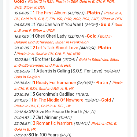
Gold
/
Platin*2 in RSA, Platin in DEN, Gold in B, CH, F, POR,
SWE, Silber in DEN
0
1
The First Album
-
Platin
/
15.04.85
(43/18/3)
Platin in A,
CH, Gold in B, CHI, E, FIN, ISR, POR, NOR, RSA, SWE, Silber in DEN
0
1
You Can Win If You Want
-
Gold
/
06.05.85
(21/9/1)
Gold
in B und F, Silber in POR
0
1
Cheri Cheri Lady
-
Gold
/
16.09.85
(22/10/4)
Gold in
Belgien und Schweden, Silber in Frankreich
0
2
Let's Talk About Love
-
Platin
28.10.85
(44/12/4)
/
Platin in A, Gold in CH, CHI, E, HK, NOR
0
1
Brother Louie
/
17.02.86
(17/7/4)
Gold in Südafrika, Silber
in Großbritannien und Frankreich
0
1
Atlantis Is Calling (S.O.S. For Love)
/
02.06.86
(14/8/4)
Gold in Belgien
0
1
Ready For Romance
-
Platin
/
09.06.86
(26/11/5)
Platin
in CHI, E, RSA, Gold in ARG, A, B, HK
0
3
Geronimo's Cadillac
20.10.86
(11/5/2)
0
1
In The Middle Of Nowhere
-
Gold
/
24.11.86
(13/8/1)
Platin in CHI, E, Gold in A, BEL, HK
29
Give Me Peace On Earth
22.12.86
(8/-/1)
0
7
Jet Airliner
01.06.87
(11/4/1)
0
3
Romantic Warriors
/
22.06.87
(10/4/1)
Platin in CHI, E,
Gold in B, HK
30
In 100 Years
07.12.87
(6/-/1)