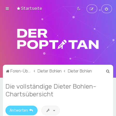
Startseite
S
Foren-Übersicht
Dieter Bohlen
Dieter Bohlen
u
Die vollständige Dieter Bohlen-
c
h
Chartsübersicht
e
Antworten