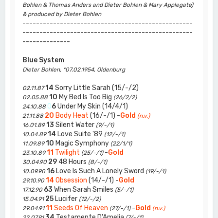
Bohlen & Thomas Anders and Dieter Bohlen & Mary Applegate)
& produced by Dieter Bohlen
--------------------------------------------------
--------------------------------------------------
--------------
Blue System
Dieter Bohlen, *07.02.1954, Oldenburg
14
Sorry Little Sarah (15/-/2)
02.11.87
10
My Bed Is Too Big
02.05.88
(26/2/2)
0
6
Under My Skin (14/4/1)
24.10.88
20
Body Heat
(16/-/1) -
Gold
21.11.88
(n.v.)
13
Silent Water
16.01.89
(9/-/1)
14
Love Suite '89
10.04.89
(12/-/1)
10
Magic Symphony
11.09.89
(22/1/1)
11
Twilight
-
Gold
23.10.89
(25/-/1)
29
48 Hours
30.04.90
(8/-/1)
16
Love Is Such A Lonely Sword
10.09.90
(19/-/1)
14
Obsession
(14/-/1) -
Gold
29.10.90
63
When Sarah Smiles
17.12.90
(5/-/1)
25
Lucifer
15.04.91
(12/-/2)
11
Seeds Of Heaven
-
Gold
29.04.91
(27/-/1)
(n.v.)
34
Testamente D'Amelia
22.07.91
(7/-/1)