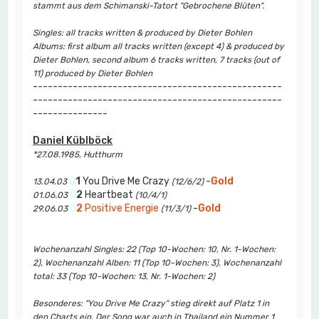
stammt aus dem Schimanski-Tatort "Gebrochene Blüten".
Singles: all tracks written & produced by Dieter Bohlen
Albums: first album all tracks written (except 4) & produced by
Dieter Bohlen, second album 6 tracks written, 7 tracks (out of
11) produced by Dieter Bohlen
--------------------------------------------------
--------------------------------------------------
---------------
Daniel Küblböck
*27.08.1985, Hutthurm
0
1
You Drive Me Crazy
-
Gold
13.04.03
(12/6/2)
0
2
Heartbeat
01.06.03
(10/4/1)
0
2
Positive Energie
-
Gold
29.06.03
(11/3/1)
Wochenanzahl Singles: 22 (Top 10-Wochen: 10, Nr. 1-Wochen:
2), Wochenanzahl Alben: 11 (Top 10-Wochen: 3), Wochenanzahl
total: 33 (Top 10-Wochen: 13, Nr. 1-Wochen: 2)
Besonderes: "You Drive Me Crazy" stieg direkt auf Platz 1 in
den Charts ein. Der Song war auch in Thailand ein Nummer 1