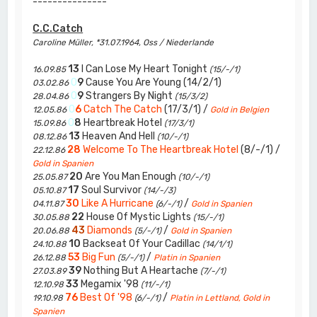
---------------
C.C.Catch
Caroline Müller, *31.07.1964, Oss / Niederlande
13
I Can Lose My Heart Tonight
16.09.85
(15/-/1)
0
9
Cause You Are Young (14/2/1)
03.02.86
0
9
Strangers By Night
28.04.86
(15/3/2)
0
6
Catch The Catch
(17/3/1) /
12.05.86
Gold in Belgien
0
8
Heartbreak Hotel
15.09.86
(17/3/1)
13
Heaven And Hell
08.12.86
(10/-/1)
28
Welcome To The Heartbreak Hotel
(8/-/1) /
22.12.86
Gold in Spanien
20
Are You Man Enough
25.05.87
(10/-/1)
17
Soul Survivor
05.10.87
(14/-/3)
30
Like A Hurricane
/
04.11.87
(6/-/1)
Gold in Spanien
22
House Of Mystic Lights
30.05.88
(15/-/1)
43
Diamonds
/
20.06.88
(5/-/1)
Gold in Spanien
10
Backseat Of Your Cadillac
24.10.88
(14/1/1)
53
Big Fun
/
26.12.88
(5/-/1)
Platin in Spanien
39
Nothing But A Heartache
27.03.89
(7/-/1)
33
Megamix '98
12.10.98
(11/-/1)
76
Best Of '98
/
19.10.98
(6/-/1)
Platin in Lettland, Gold in
Spanien