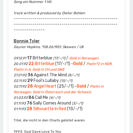
Song ein Nummer 1 Hit.
track written & produced by Dieter Bohlen
--------------------------------------------------
--------------------------------------------------
---------------
Bonnie Tyler
Gaynor Hopkins, *08.06.1951, Skewen / UK
17
Bitterblue
/
09.12.91
(17/-/1)
Gold in Norwegen
22
Bitterblue
(17/-/1) -
Gold
/
20.01.92
Platin*2 in NOR,
Platin in A, Gold in CH und SWE
36
Against The Wind
27.01.92
(8/-/1)
29
Fool's Lullaby
02.11.92
(13/-/1)
28
Angel Heart
(25/-/1) -
Gold
/
02.11.92
Platin in
Norwegen, Gold in Österreich und der Schweiz
86
Call Me
01.03.93
(4/-/1)
76
Sally Comes Around
01.11.93
(3/-/1)
28
Silhouette In Red
(13/-/1)
01.11.93
Titel, die nicht in den Charts gelistet waren:
1993: God Gave Love To You