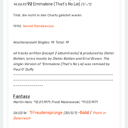
92
Emmalene (That's No Lie)
14.06.93
(1/-/1)
Titel, die nicht in den Charts gelistet waren:
1992:
Secret Rendezvous
Wochenanzahl Singles: 19, Total: 19
all tracks written (except 2 albumtracks) & produced by Dieter
Bohlen, lyrics mostly by Dieter Bohlen and Errol Brown. The
single-Version of "Emmalene (That's No Lie) was remixed by
Paul O' Duffy
--------------------------------------------------
--------------------------------------------------
---------------
Fantasy
Martin Hein, *12.01.1971; Fredi Malonowski, *11.03.1971
0
1
Freudensprünge
-
Gold
/
26.02.16
(30/5/1)
Platin in
Österreich