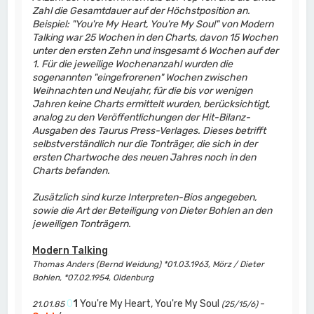
Zahl die Gesamtdauer auf der Höchstposition an.
Beispiel: "You're My Heart, You're My Soul" von Modern
Talking war 25 Wochen in den Charts, davon 15 Wochen
unter den ersten Zehn und insgesamt 6 Wochen auf der
1. Für die jeweilige Wochenanzahl wurden die
sogenannten "eingefrorenen" Wochen zwischen
Weihnachten und Neujahr, für die bis vor wenigen
Jahren keine Charts ermittelt wurden, berücksichtigt,
analog zu den Veröffentlichungen der Hit-Bilanz-
Ausgaben des Taurus Press-Verlages. Dieses betrifft
selbstverständlich nur die Tonträger, die sich in der
ersten Chartwoche des neuen Jahres noch in den
Charts befanden.
Zusätzlich sind kurze Interpreten-Bios angegeben,
sowie die Art der Beteiligung von Dieter Bohlen an den
jeweiligen Tonträgern.
Modern Talking
Thomas Anders (Bernd Weidung) *01.03.1963, Mörz / Dieter
Bohlen, *07.02.1954, Oldenburg
0
1
You're My Heart, You're My Soul
-
21.01.85
(25/15/6)