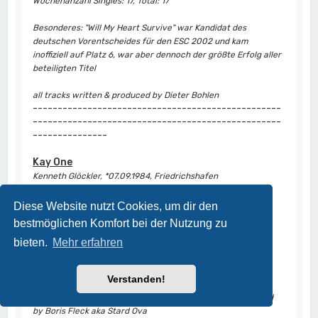
Wochenanzahl Singles: 17, Total: 17
Besonderes: "Will My Heart Survive" war Kandidat des
deutschen Vorentscheides für den ESC 2002 und kam
inoffiziell auf Platz 6, war aber dennoch der größte Erfolg aller
beteiligten Titel
all tracks written & produced by Dieter Bohlen
--------------------------------------------------
--------------------------------------------------
---------------
Kay One
Kenneth Glöckler, *07.09.1984, Friedrichshafen
9
Louis, Louis
/
Gold
26.05.17
(19/3/2)
Diese Website nutzt Cookies, um dir den
bestmöglichen Komfort bei der Nutzung zu
bieten.
Mehr erfahren
Wochenanzahl Single: 19
Besonderes: Coverversion von "Brother Louie"
Verstanden!
Track written by Dieter Bohlen, Lyrics by Kay One, produced
by Boris Fleck aka Stard Ova