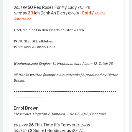
50
Red Roses For My Lady
20.11.89
(11/-/1)
20
Ich Denk An Dich
-
Gold
/
18.12.89
(12/-/1)
Gold in
Österreich
Titel, die nicht in den Charts gelistet waren:
1989: Star Of Bethlehem
1989: Only A Lonely Child
Wochenanzahl Singles: 11, Wochenanzahl Alben: 12, Total: 23
all tracks written (except 6 albumtracks) & produced by Dieter
Bohlen
--------------------------------------------------
--------------------------------------------------
---------------
Errol Brown
*12.11.1948, Kingston / Jamaika, + 06.05.2015, Bahamas
26
This Time It's Forever
20.07.92
(15/-/2)
72
Secret Rendezvous
30.11.92
(3/-/1)