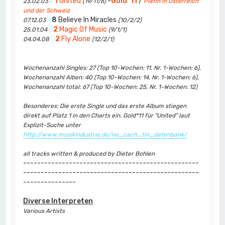
0
1
United
-
Gold*11
/
23.02.03
(19/11/6)
Platin in Österreich
und der Schweiz
0
8
Believe In Miracles
07.12.03
(10/2/2)
0
2
Magic Of Music
25.01.04
(9/1/1)
0
2
Fly Alone
04.04.08
(12/2/1)
Wochenanzahl Singles: 27 (Top 10-Wochen: 11, Nr. 1-Wochen: 6),
Wochenanzahl Alben: 40 (Top 10-Wochen: 14, Nr. 1-Wochen: 6),
Wochenanzahl total: 67 (Top 10-Wochen: 25, Nr. 1-Wochen: 12)
Besonderes: Die erste Single und das erste Album stiegen
direkt auf Platz 1 in den Charts ein. Gold*11 für "United" laut
Explizit-Suche unter
http://www.musikindustrie.de/no_cach...tin_datenbank/
all tracks written & produced by Dieter Bohlen
--------------------------------------------------
--------------------------------------------------
---------------
Diverse Interpreten
Various Artists