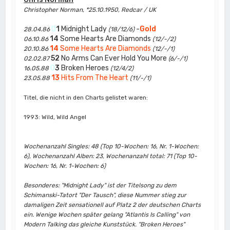
Christopher Norman, *25.10.1950, Redcar / UK
0
1
Midnight Lady
-
Gold
28.04.86
(18/12/6)
14
Some Hearts Are Diamonds
06.10.86
(12/-/2)
14
Some Hearts Are Diamonds
20.10.86
(12/-/1)
52
No Arms Can Ever Hold You More
02.02.87
(6/-/1)
0
3
Broken Heroes
16.05.88
(12/4/2)
13
Hits From The Heart
23.05.88
(11/-/1)
Titel, die nicht in den Charts gelistet waren:
1993: Wild, Wild Angel
Wochenanzahl Singles: 48 (Top 10-Wochen: 16, Nr. 1-Wochen:
6), Wochenanzahl Alben: 23, Wochenanzahl total: 71 (Top 10-
Wochen: 16, Nr. 1-Wochen: 6)
Besonderes: "Midnight Lady" ist der Titelsong zu dem
Schimanski-Tatort "Der Tausch", diese Nummer stieg zur
damaligen Zeit sensationell auf Platz 2 der deutschen Charts
ein. Wenige Wochen später gelang "Atlantis Is Calling" von
Modern Talking das gleiche Kunststück. "Broken Heroes"