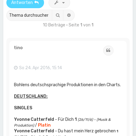
Antworten
Suche
Erweiterte Suche
10 Beiträge • Seite
1
von
1
tino
Zitat
So 24. Apr 2016, 15:14
Bohlens deutschsprachige Produktionen in den Charts.
DEUTSCHLAND:
SINGLES
Yvonne Catterfeld
- Für Dich
1
(26/11/6) - (Musik &
/
Platin
Produktion)
Yvonne Catterfeld
- Du hast mein Herz gebrochen
1