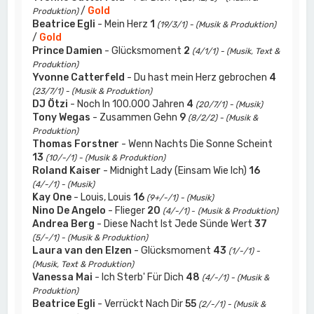
/
Gold
Produktion)
Beatrice Egli
- Mein Herz
1
(19/3/1) - (Musik & Produktion)
/
Gold
Prince Damien
- Glücksmoment
2
(4/1/1) - (Musik, Text &
Produktion)
Yvonne Catterfeld
- Du hast mein Herz gebrochen
4
(23/7/1) - (Musik & Produktion)
DJ Ötzi
- Noch In 100.000 Jahren
4
(20/7/1) - (Musik)
Tony Wegas
- Zusammen Gehn
9
(8/2/2) - (Musik &
Produktion)
Thomas Forstner
- Wenn Nachts Die Sonne Scheint
13
(10/-/1) - (Musik & Produktion)
Roland Kaiser
- Midnight Lady (Einsam Wie Ich)
16
(4/-/1) - (Musik)
Kay One
- Louis, Louis
16
(9+/-/1) - (Musik)
Nino De Angelo
- Flieger
20
(4/-/1)
-
(Musik & Produktion)
Andrea Berg
- Diese Nacht Ist Jede Sünde Wert
37
(5/-/1) - (Musik & Produktion)
Laura van den Elzen
- Glücksmoment
43
(1/-/1) -
(Musik, Text & Produktion)
Vanessa Mai
- Ich Sterb' Für Dich
48
(4/-/1) - (Musik &
Produktion)
Beatrice Egli
- Verrückt Nach Dir
55
(2/-/1) - (Musik &