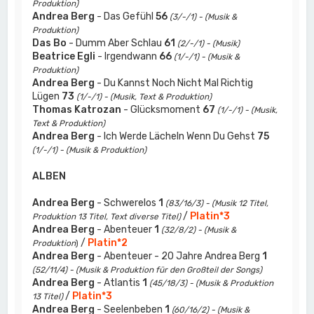
Produktion)
Andrea Berg
- Das Gefühl
56
(3/-/1) - (Musik &
Produktion)
Das Bo
- Dumm Aber Schlau
61
(2/-/1) - (Musik)
Beatrice Egli
- Irgendwann
66
(1/-/1) - (Musik &
Produktion)
Andrea Berg
- Du Kannst Noch Nicht Mal Richtig
Lügen
73
(1/-/1) - (Musik, Text & Produktion)
Thomas Katrozan
- Glücksmoment
67
(1/-/1) - (Musik,
Text & Produktion)
Andrea Berg
- Ich Werde Lächeln Wenn Du Gehst
75
(1/-/1) - (Musik & Produktion)
ALBEN
Andrea Berg
- Schwerelos
1
(83/16/3) - (Musik 12 Titel,
/
Platin*3
Produktion 13 Titel, Text diverse Titel)
Andrea Berg
- Abenteuer
1
(32/8/2) - (Musik &
/
Platin*2
Produktion
)
Andrea Berg
- Abenteuer - 20 Jahre Andrea Berg
1
(52/11/4) - (Musik & Produktion für den Großteil der Songs)
Andrea Berg
- Atlantis
1
(45/18/3) - (Musik & Produktion
/
Platin*3
13 Titel)
Andrea Berg
- Seelenbeben
1
(60/16/2) - (Musik &