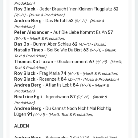
Produktion)
Roy Black
- Jeder Braucht 'nen Kleinen Flugplatz
52
(7/-/1) - (Musik & Produktion)
Andrea Berg
- Das Gefühl
52
(5/-/1) - (Musik &
Produktion)
Peter Alexander
- Auf Die Liebe Kommt Es An
57
(5/-/1) - (Musik & Produktion)
Das Bo
- Dumm Aber Schlau
62
(4/-/1) - (Musik)
Natalie Tineo
- Sei So Wie Du Bist
63
(9/-/1) - (Musik,
Text & Produktion)
Thomas Katrozan
- Glücksmoment
67
(1/-/1) - (Musik,
Text & Produktion)
Roy Black
- Frag Maria
74
(6/-/1) - (Musik & Produktion)
Roy Black
- Rosenzeit
84
(2/-/1) - (Musik & Produktion)
Andrea Berg
- Atlantis Lebt
84
(1/-/1) - (Musik &
Produktion)
Beatrice Egli
- Irgendwann
87
(2/-/2) - (Musik &
Produktion)
Andrea Berg
- Du Kannst Noch Nicht Mal Richtig
Lügen
91
(4/-/1) - (Musik, Text & Produktion)
ALBEN
Andrea Berg
- Schwerelos
1