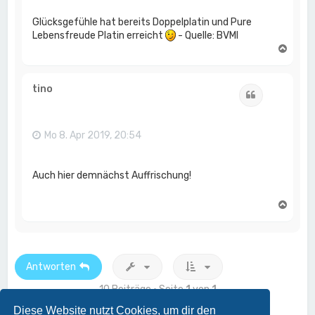
Glücksgefühle hat bereits Doppelplatin und Pure
Lebensfreude Platin erreicht
- Quelle: BVMI
N
a
c
h
tino
Zitat
o
b
e
n
Mo 8. Apr 2019, 20:54
Auch hier demnächst Auffrischung!
N
a
c
h
o
b
Antworten
e
n
10 Beiträge • Seite
1
von
1
Diese Website nutzt Cookies, um dir den