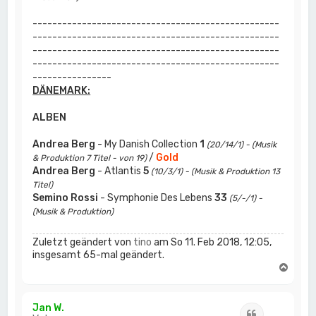
--------------------------------------------------
--------------------------------------------------
--------------------------------------------------
--------------------------------------------------
----------------
DÄNEMARK:
ALBEN
Andrea Berg
- My Danish Collection
1
(20/14/1) - (Musik
/
Gold
& Produktion 7 Titel - von 19)
Andrea Berg
- Atlantis
5
(10/3/1) - (Musik & Produktion 13
Titel)
Semino Rossi
- Symphonie Des Lebens
33
(5/-/1) -
(Musik & Produktion)
Zuletzt geändert von
tino
am So 11. Feb 2018, 12:05,
insgesamt 65-mal geändert.
N
a
c
h
Jan W.
Zitat
o