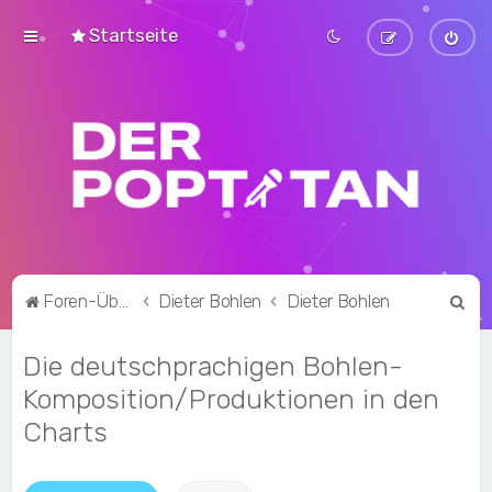
Startseite
S
Foren-Übersicht
Dieter Bohlen
Dieter Bohlen
u
Die deutschprachigen Bohlen-
c
h
Komposition/Produktionen in den
e
Charts