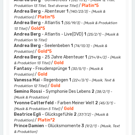
(82/17/2) - (Musik 12 Titel,
/
Platin*5
Produktion 13 Titel, Text diverse Titel)
Andrea Berg
- Abenteuer
1
(140/23/3) - (Musik &
/
Platin*5
Produktion)
Andrea Berg
- Atlantis
1
(55/19/3) - (Musik & Produktion
/
Gold*5
13 Titel)
Andrea Berg
- Atlantis - Live(DVD)
1
(25/2/1) - (Musik &
Produktion 16 Titel)
Andrea Berg
- Seelenbeben
1
(74/13/3) - (Musik &
/
Gold*5
Produktion)
Andrea Berg
- 25 Jahre Abenteuer
1
(21+/8+/2) - (Musik
/
Gold
& Produktion 13 Titel)
Fantasy
- Freudensprünge
1
(30/5/1) - (Musik &
/
Gold
Produktion)
Vanessa Mai
- Regenbogen
1
(22+/3/1) - (Musik, Text &
/
Gold
Produktion 12 Titel)
Semino Rossi
- Symphonie Des Lebens
2
(38/2/1) -
(Musik & Produktion)
Yvonne Catterfeld
- Farben Meiner Welt
2
(45/3/1) -
/
Gold
(Musik & Produktion 5 Titel)
Beatrice Egli
- Glücksgefühle
2
(37/7/2) - (Musik &
/
Platin*2
Produktion)
Prince Damien
- Glücksmomente
3
(9/2/1) - (Musik, Text
& Produktion)