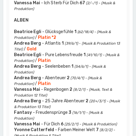
Vanessa Mai
- Ich Sterb Für Dich
67
(2/-/1) - (Musik &
Produktion)
ALBEN
Beatrice Egli
- Glücksgefühle
1
(62/18/4) - (Musik &
/
Platin *2
Produktion)
Andrea Berg
- Atlantis
1
(39/6/1)
-
(Musik & Produktion 13
/
Gold
Titel)
Beatrice Egli
- Pure Lebensfreude
1
(41/10/1) - (Musik &
/
Platin
Produktion)
Andrea Berg
- Seelenbeben
1
(54/6/1) - (Musik &
Produktion)
Andrea Berg
- Abenteuer
2
(70/4/1) - (Musik &
/
Platin
Produktion)
Vanessa Mai
- Regenbogen
2
(8/2/1) - (Musik, Text &
Produktion 12 Titel)
Andrea Berg
- 25 Jahre Abenteuer
2
(20+/3/1) - (Musik
& Produktion 13 Titel)
Fantasy
- Freudensprünge
3
(16/1/1) - (Musik &
Produktion)
Vanessa Mai
- Für Dich
6
(25/2/1) - (Musik & Produktion)
Yvonne Catterfeld
- Farben Meiner Welt
7
(8/2/2) -
(Musik & Produktion 5 Titel)