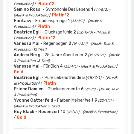
/
Platin*2
Produktion)
Semino Rossi
- Symphonie Des Lebens
1
(44/6/2) -
/
Platin*2
(Musik & Produktion)
Fantasy
- Freudensprünge
1
(33/7/2) - (Musik &
/
Platin
Produktion)
Beatrice Egli
- Glücksgefühle
2
(52/16/3) - (Musik &
/
Platin *2
Produktion)
Vanessa Mai
- Regenbogen
2
(19+/3/1) - (Musik, Text &
Produktion 12 Titel)
Andrea Berg
- 25 Jahre Abenteuer
2
(19+/5+/1) - (Musik
& Produktion 13 Titel)
Vanessa Mai
- Für Dich
4
/
(35/4/1) - (Musik & Produktion)
Gold
Beatrice Egli
- Pure Lebensfreude
5
(48/7/1) - (Musik
& Produktion)
/
Platin
Prince Damien
- Glücksmomente
6
(7/2/1) - (Musik, Text
& Produktion)
Yvonne Catterfeld
- Farben Meiner Welt
9
(22/1/1) -
(Musik & Produktion 5 Titel)
Roy Black - Rosenzeit
10
(18/1/1) - (Musik & Produktion)
/
Gold
--------------------------------------------------