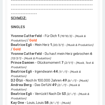
--------------------------------------------------
--------------------------------------------------
--------------------------------------------------
----------------
SCHWEIZ:
SINGLES
Yvonne Catterfeld
- Für Dich
1
(19/10/3) - (Musik &
/
Gold
Produktion)
Beatrice Egli
- Mein Herz
1
(20/3/1) - (Musik & Produktion)
/
Gold
Yvonne Catterfeld
- Du hast mein Herz gebrochen
6
(13/3/1) - (Musik & Produktion)
Prince Damien
- Glücksmoment
7
(2/1/1) - (Musik, Text &
Produktion)
Beatrice Egli
- Irgendwann
44
(1/-/1) - (Musik &
Produktion)
DJ Ötzi
- Noch In 100.000 Jahren
49
(6/-/1) - (Musik)
Andrea Berg
- Das Gefühl
49
(2/-/1) - (Musik &
Produktion)
Beatrice Egli
- Verrückt Nach Dir
53
(2/-/1) - (Musik &
Produktion)
Kay One
- Louis, Louis
58
(8/-/1) - (Musik)