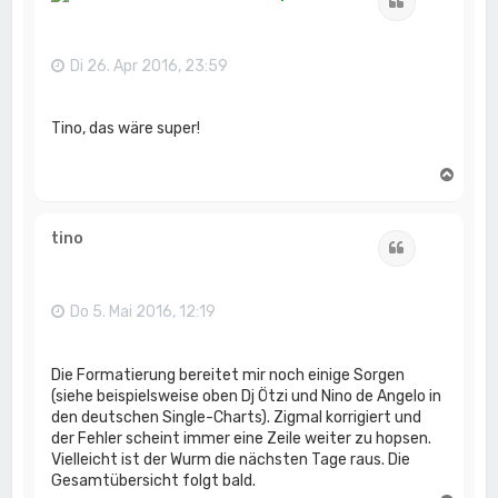
Zitat
o
b
e
n
Di 26. Apr 2016, 23:59
Tino, das wäre super!
N
a
c
h
tino
Zitat
o
b
e
n
Do 5. Mai 2016, 12:19
Die Formatierung bereitet mir noch einige Sorgen
(siehe beispielsweise oben Dj Ötzi und Nino de Angelo in
den deutschen Single-Charts). Zigmal korrigiert und
der Fehler scheint immer eine Zeile weiter zu hopsen.
Vielleicht ist der Wurm die nächsten Tage raus. Die
Gesamtübersicht folgt bald.