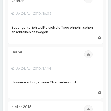
Veteran
b
e
n
So 24. Apr 2016, 16:03
Super gerne, ich wollte dich die Tage ohnehin schon
anschreiben deswegen.
N
a
c
h
Bernd
Zitat
o
b
e
n
So 24. Apr 2016, 17:44
Ja,waere schön, so eine Chartuebersicht
N
a
c
h
dieter 2016
Zitat
o