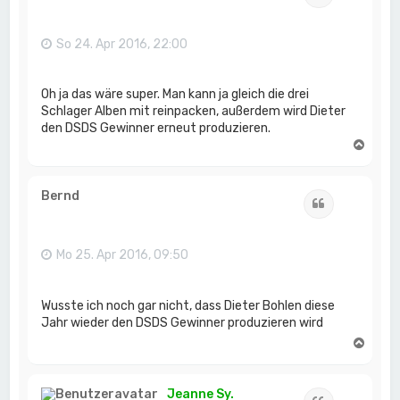
b
e
n
So 24. Apr 2016, 22:00
Oh ja das wäre super. Man kann ja gleich die drei
Schlager Alben mit reinpacken, außerdem wird Dieter
den DSDS Gewinner erneut produzieren.
N
a
c
h
Bernd
Zitat
o
b
e
n
Mo 25. Apr 2016, 09:50
Wusste ich noch gar nicht, dass Dieter Bohlen diese
Jahr wieder den DSDS Gewinner produzieren wird
N
a
c
h
Jeanne Sy.