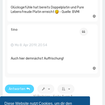
Glücksgefühle hat bereits Doppelplatin und Pure
Lebensfreude Platin erreicht
- Quelle: BVMI
N
a
c
h
tino
Zitat
o
b
e
n
Mo 8. Apr 2019, 20:54
Auch hier demnächst Auffrischung!
N
a
c
h
o
b
Antworten
e
n
10 Beiträge • Seite
1
von
1
Diese Website nutzt Cookies, um dir den