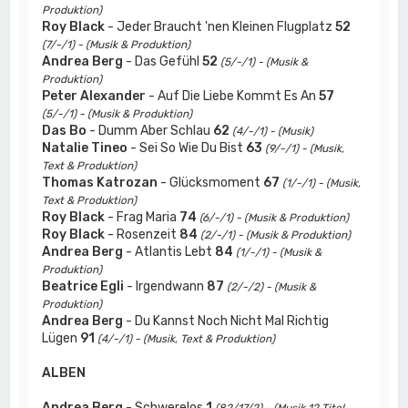
Produktion)
Roy Black
- Jeder Braucht 'nen Kleinen Flugplatz
52
(7/-/1) - (Musik & Produktion)
Andrea Berg
- Das Gefühl
52
(5/-/1) - (Musik &
Produktion)
Peter Alexander
- Auf Die Liebe Kommt Es An
57
(5/-/1) - (Musik & Produktion)
Das Bo
- Dumm Aber Schlau
62
(4/-/1) - (Musik)
Natalie Tineo
- Sei So Wie Du Bist
63
(9/-/1) - (Musik,
Text & Produktion)
Thomas Katrozan
- Glücksmoment
67
(1/-/1) - (Musik,
Text & Produktion)
Roy Black
- Frag Maria
74
(6/-/1) - (Musik & Produktion)
Roy Black
- Rosenzeit
84
(2/-/1) - (Musik & Produktion)
Andrea Berg
- Atlantis Lebt
84
(1/-/1) - (Musik &
Produktion)
Beatrice Egli
- Irgendwann
87
(2/-/2) - (Musik &
Produktion)
Andrea Berg
- Du Kannst Noch Nicht Mal Richtig
Lügen
91
(4/-/1) - (Musik, Text & Produktion)
ALBEN
Andrea Berg
- Schwerelos
1