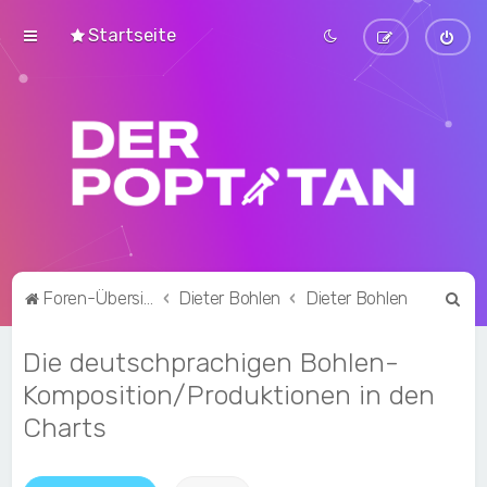
Startseite
S
Foren-Übersicht
Dieter Bohlen
Dieter Bohlen
u
Die deutschprachigen Bohlen-
c
h
Komposition/Produktionen in den
e
Charts