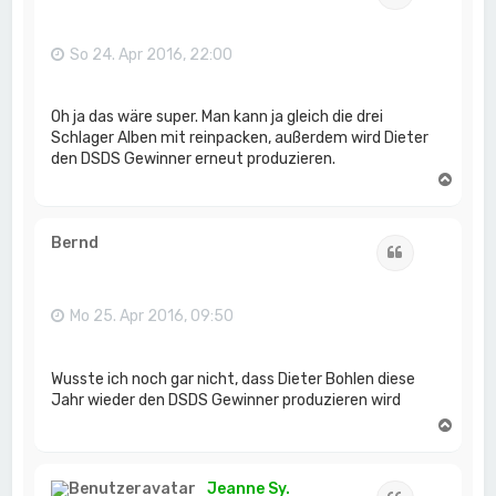
b
e
n
So 24. Apr 2016, 22:00
Oh ja das wäre super. Man kann ja gleich die drei
Schlager Alben mit reinpacken, außerdem wird Dieter
den DSDS Gewinner erneut produzieren.
N
a
c
h
Bernd
Zitat
o
b
e
n
Mo 25. Apr 2016, 09:50
Wusste ich noch gar nicht, dass Dieter Bohlen diese
Jahr wieder den DSDS Gewinner produzieren wird
N
a
c
h
Jeanne Sy.