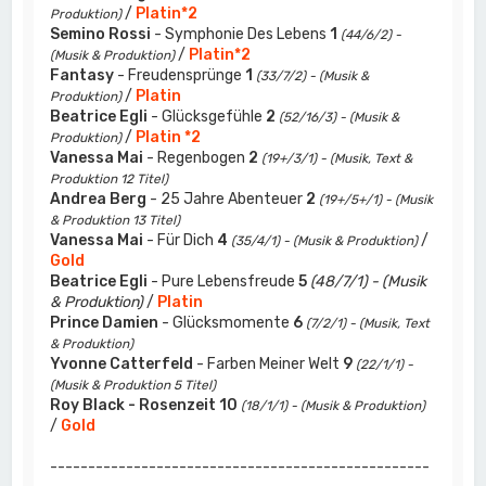
/
Platin*2
Produktion)
Semino Rossi
- Symphonie Des Lebens
1
(44/6/2) -
/
Platin*2
(Musik & Produktion)
Fantasy
- Freudensprünge
1
(33/7/2) - (Musik &
/
Platin
Produktion)
Beatrice Egli
- Glücksgefühle
2
(52/16/3) - (Musik &
/
Platin *2
Produktion)
Vanessa Mai
- Regenbogen
2
(19+/3/1) - (Musik, Text &
Produktion 12 Titel)
Andrea Berg
- 25 Jahre Abenteuer
2
(19+/5+/1) - (Musik
& Produktion 13 Titel)
Vanessa Mai
- Für Dich
4
/
(35/4/1) - (Musik & Produktion)
Gold
Beatrice Egli
- Pure Lebensfreude
5
(48/7/1) - (Musik
& Produktion)
/
Platin
Prince Damien
- Glücksmomente
6
(7/2/1) - (Musik, Text
& Produktion)
Yvonne Catterfeld
- Farben Meiner Welt
9
(22/1/1) -
(Musik & Produktion 5 Titel)
Roy Black - Rosenzeit
10
(18/1/1) - (Musik & Produktion)
/
Gold
--------------------------------------------------