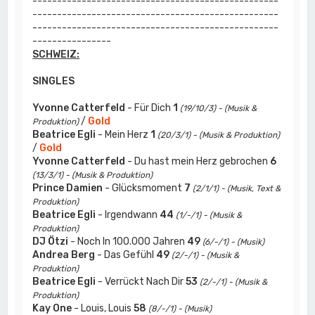
--------------------------------------------------
--------------------------------------------------
--------------------------------------------------
----------------
SCHWEIZ:
SINGLES
Yvonne Catterfeld
- Für Dich
1
(19/10/3) - (Musik &
/
Gold
Produktion)
Beatrice Egli
- Mein Herz
1
(20/3/1) - (Musik & Produktion)
/
Gold
Yvonne Catterfeld
- Du hast mein Herz gebrochen
6
(13/3/1) - (Musik & Produktion)
Prince Damien
- Glücksmoment
7
(2/1/1) - (Musik, Text &
Produktion)
Beatrice Egli
- Irgendwann
44
(1/-/1) - (Musik &
Produktion)
DJ Ötzi
- Noch In 100.000 Jahren
49
(6/-/1) - (Musik)
Andrea Berg
- Das Gefühl
49
(2/-/1) - (Musik &
Produktion)
Beatrice Egli
- Verrückt Nach Dir
53
(2/-/1) - (Musik &
Produktion)
Kay One
- Louis, Louis
58
(8/-/1) - (Musik)