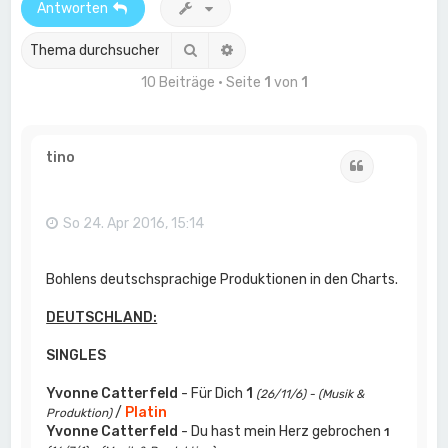
Antworten
Suche
Erweiterte Suche
10 Beiträge • Seite
1
von
1
tino
Zitat
So 24. Apr 2016, 15:14
Bohlens deutschsprachige Produktionen in den Charts.
DEUTSCHLAND:
SINGLES
Yvonne Catterfeld
- Für Dich
1
(26/11/6) - (Musik &
/
Platin
Produktion)
Yvonne Catterfeld
- Du hast mein Herz gebrochen
1