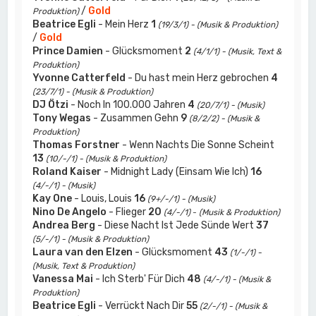
/
Gold
Produktion)
Beatrice Egli
- Mein Herz
1
(19/3/1) - (Musik & Produktion)
/
Gold
Prince Damien
- Glücksmoment
2
(4/1/1) - (Musik, Text &
Produktion)
Yvonne Catterfeld
- Du hast mein Herz gebrochen
4
(23/7/1) - (Musik & Produktion)
DJ Ötzi
- Noch In 100.000 Jahren
4
(20/7/1) - (Musik)
Tony Wegas
- Zusammen Gehn
9
(8/2/2) - (Musik &
Produktion)
Thomas Forstner
- Wenn Nachts Die Sonne Scheint
13
(10/-/1) - (Musik & Produktion)
Roland Kaiser
- Midnight Lady (Einsam Wie Ich)
16
(4/-/1) - (Musik)
Kay One
- Louis, Louis
16
(9+/-/1) - (Musik)
Nino De Angelo
- Flieger
20
(4/-/1)
-
(Musik & Produktion)
Andrea Berg
- Diese Nacht Ist Jede Sünde Wert
37
(5/-/1) - (Musik & Produktion)
Laura van den Elzen
- Glücksmoment
43
(1/-/1) -
(Musik, Text & Produktion)
Vanessa Mai
- Ich Sterb' Für Dich
48
(4/-/1) - (Musik &
Produktion)
Beatrice Egli
- Verrückt Nach Dir
55
(2/-/1) - (Musik &