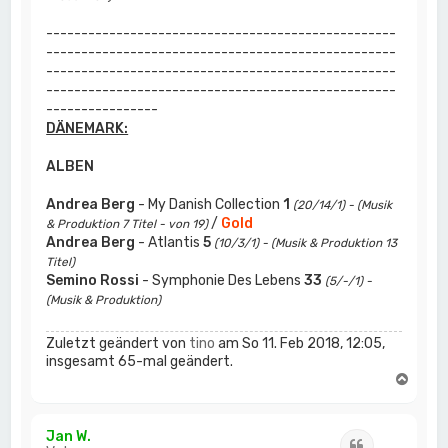
--------------------------------------------------
--------------------------------------------------
--------------------------------------------------
--------------------------------------------------
----------------
DÄNEMARK:
ALBEN
Andrea Berg
- My Danish Collection
1
(20/14/1) - (Musik
/
Gold
& Produktion 7 Titel - von 19)
Andrea Berg
- Atlantis
5
(10/3/1) - (Musik & Produktion 13
Titel)
Semino Rossi
- Symphonie Des Lebens
33
(5/-/1) -
(Musik & Produktion)
Zuletzt geändert von
tino
am So 11. Feb 2018, 12:05,
insgesamt 65-mal geändert.
N
a
c
h
Jan W.
Zitat
o