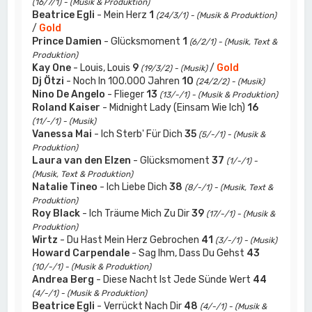
(16/7/1) - (Musik & Produktion)
Beatrice Egli
- Mein Herz
1
(24/3/1) - (Musik & Produktion)
/
Gold
Prince Damien
- Glücksmoment
1
(6/2/1) - (Musik, Text &
Produktion)
Kay One
- Louis, Louis
9
/
Gold
(19/3/2) - (Musik)
Dj Ötzi
- Noch In 100.000 Jahren
10
(24/2/2) - (Musik)
Nino De Angelo
- Flieger
13
(13/-/1) - (Musik & Produktion)
Roland Kaiser
- Midnight Lady (Einsam Wie Ich)
16
(11/-/1) - (Musik)
Vanessa Mai
- Ich Sterb' Für Dich
35
(5/-/1) - (Musik &
Produktion)
Laura van den Elzen
- Glücksmoment
37
(1/-/1) -
(Musik, Text & Produktion)
Natalie Tineo
- Ich Liebe Dich
38
(8/-/1) - (Musik, Text &
Produktion)
Roy Black
- Ich Träume Mich Zu Dir
39
(17/-/1) - (Musik &
Produktion)
Wirtz
- Du Hast Mein Herz Gebrochen
41
(3/-/1) - (Musik)
Howard Carpendale
- Sag Ihm, Dass Du Gehst
43
(10/-/1) - (Musik & Produktion)
Andrea Berg
- Diese Nacht Ist Jede Sünde Wert
44
(4/-/1) - (Musik & Produktion)
Beatrice Egli
- Verrückt Nach Dir
48
(4/-/1) - (Musik &