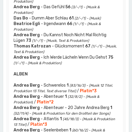
Produktion)
Andrea Berg
- Das Gefühl
56
(3/-/1) - (Musik &
Produktion)
Das Bo
- Dumm Aber Schlau
61
(2/-/1) - (Musik)
Beatrice Egli
- Irgendwann
66
(1/-/1) - (Musik &
Produktion)
Andrea Berg
- Du Kannst Noch Nicht Mal Richtig
Lügen
73
(1/-/1) - (Musik, Text & Produktion)
Thomas Katrozan
- Glücksmoment
67
(1/-/1) - (Musik,
Text & Produktion)
Andrea Berg
- Ich Werde Lächeln Wenn Du Gehst
75
(1/-/1) - (Musik & Produktion)
ALBEN
Andrea Berg
- Schwerelos
1
(83/16/3) - (Musik 12 Titel,
/
Platin*3
Produktion 13 Titel, Text diverse Titel)
Andrea Berg
- Abenteuer
1
(32/8/2) - (Musik &
/
Platin*2
Produktion
)
Andrea Berg
- Abenteuer - 20 Jahre Andrea Berg
1
(52/11/4) - (Musik & Produktion für den Großteil der Songs)
Andrea Berg
- Atlantis
1
(45/18/3) - (Musik & Produktion
/
Platin*3
13 Titel)
Andrea Berg
- Seelenbeben
1
(60/16/2) - (Musik &