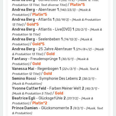
(82/17/2) - (Musik 12 Titel,
/
Platin*5
Produktion 13 Titel, Text diverse Titel)
Andrea Berg
- Abenteuer
1
(140/23/3) - (Musik &
/
Platin*5
Produktion)
Andrea Berg
- Atlantis
1
(55/19/3) - (Musik & Produktion
/
Gold*5
13 Titel)
Andrea Berg
- Atlantis - Live(DVD)
1
(25/2/1) - (Musik &
Produktion 16 Titel)
Andrea Berg
- Seelenbeben
1
(74/13/3) - (Musik &
/
Gold*5
Produktion)
Andrea Berg
- 25 Jahre Abenteuer
1
(21+/8+/2) - (Musik
/
Gold
& Produktion 13 Titel)
Fantasy
- Freudensprünge
1
(30/5/1) - (Musik &
/
Gold
Produktion)
Vanessa Mai
- Regenbogen
1
(22+/3/1) - (Musik, Text &
/
Gold
Produktion 12 Titel)
Semino Rossi
- Symphonie Des Lebens
2
(38/2/1) -
(Musik & Produktion)
Yvonne Catterfeld
- Farben Meiner Welt
2
(45/3/1) -
/
Gold
(Musik & Produktion 5 Titel)
Beatrice Egli
- Glücksgefühle
2
(37/7/2) - (Musik &
/
Platin*2
Produktion)
Prince Damien
- Glücksmomente
3
(9/2/1) - (Musik, Text
& Produktion)