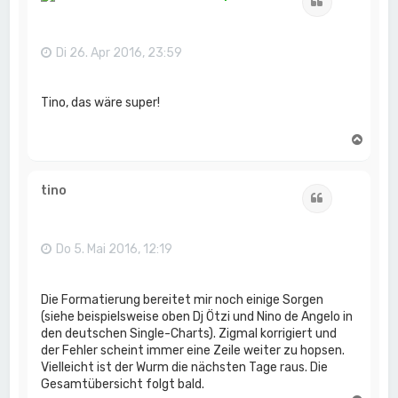
Zitat
o
b
e
n
Di 26. Apr 2016, 23:59
Tino, das wäre super!
N
a
c
h
tino
Zitat
o
b
e
n
Do 5. Mai 2016, 12:19
Die Formatierung bereitet mir noch einige Sorgen
(siehe beispielsweise oben Dj Ötzi und Nino de Angelo in
den deutschen Single-Charts). Zigmal korrigiert und
der Fehler scheint immer eine Zeile weiter zu hopsen.
Vielleicht ist der Wurm die nächsten Tage raus. Die
Gesamtübersicht folgt bald.