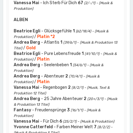
Vanessa Mai
- Ich Sterb Für Dich
67
(2/-/1) - (Musik &
Produktion)
ALBEN
Beatrice Egli
- Glücksgefühle
1
(62/18/4) - (Musik &
/
Platin *2
Produktion)
Andrea Berg
- Atlantis
1
(39/6/1)
-
(Musik & Produktion 13
/
Gold
Titel)
Beatrice Egli
- Pure Lebensfreude
1
(41/10/1) - (Musik &
/
Platin
Produktion)
Andrea Berg
- Seelenbeben
1
(54/6/1) - (Musik &
Produktion)
Andrea Berg
- Abenteuer
2
(70/4/1) - (Musik &
/
Platin
Produktion)
Vanessa Mai
- Regenbogen
2
(8/2/1) - (Musik, Text &
Produktion 12 Titel)
Andrea Berg
- 25 Jahre Abenteuer
2
(20+/3/1) - (Musik
& Produktion 13 Titel)
Fantasy
- Freudensprünge
3
(16/1/1) - (Musik &
Produktion)
Vanessa Mai
- Für Dich
6
(25/2/1) - (Musik & Produktion)
Yvonne Catterfeld
- Farben Meiner Welt
7
(8/2/2) -
(Musik & Produktion 5 Titel)