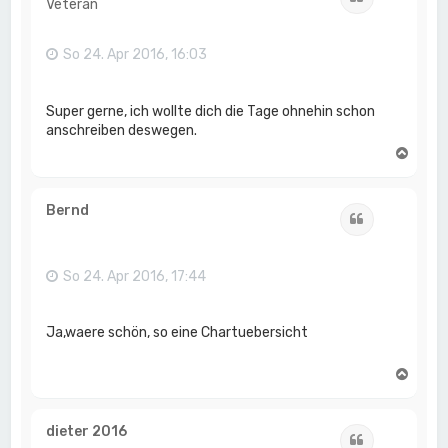
Veteran
b
e
n
So 24. Apr 2016, 16:03
Super gerne, ich wollte dich die Tage ohnehin schon
anschreiben deswegen.
N
a
c
h
Bernd
Zitat
o
b
e
n
So 24. Apr 2016, 17:44
Ja,waere schön, so eine Chartuebersicht
N
a
c
h
dieter 2016
Zitat
o