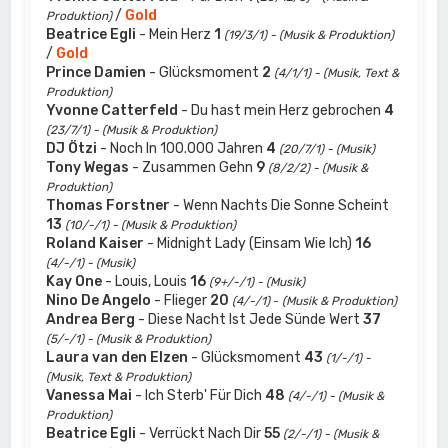
/
Gold
Produktion)
Beatrice Egli
- Mein Herz
1
(19/3/1) - (Musik & Produktion)
/
Gold
Prince Damien
- Glücksmoment
2
(4/1/1) - (Musik, Text &
Produktion)
Yvonne Catterfeld
- Du hast mein Herz gebrochen
4
(23/7/1) - (Musik & Produktion)
DJ Ötzi
- Noch In 100.000 Jahren
4
(20/7/1) - (Musik)
Tony Wegas
- Zusammen Gehn
9
(8/2/2) - (Musik &
Produktion)
Thomas Forstner
- Wenn Nachts Die Sonne Scheint
13
(10/-/1) - (Musik & Produktion)
Roland Kaiser
- Midnight Lady (Einsam Wie Ich)
16
(4/-/1) - (Musik)
Kay One
- Louis, Louis
16
(9+/-/1) - (Musik)
Nino De Angelo
- Flieger
20
(4/-/1)
-
(Musik & Produktion)
Andrea Berg
- Diese Nacht Ist Jede Sünde Wert
37
(5/-/1) - (Musik & Produktion)
Laura van den Elzen
- Glücksmoment
43
(1/-/1) -
(Musik, Text & Produktion)
Vanessa Mai
- Ich Sterb' Für Dich
48
(4/-/1) - (Musik &
Produktion)
Beatrice Egli
- Verrückt Nach Dir
55
(2/-/1) - (Musik &