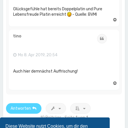
Glücksgefühle hat bereits Doppelplatin und Pure
Lebensfreude Platin erreicht
- Quelle: BVMI
N
a
c
h
tino
Zitat
o
b
e
n
Mo 8. Apr 2019, 20:54
Auch hier demnächst Auffrischung!
N
a
c
h
o
b
Antworten
e
n
10 Beiträge • Seite
1
von
1
Diese Website nutzt Cookies, um dir den