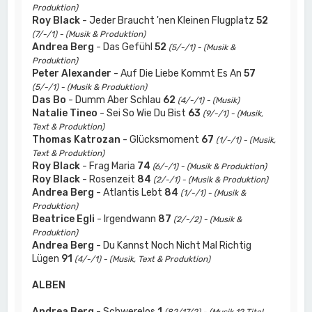
Produktion)
Roy Black
- Jeder Braucht 'nen Kleinen Flugplatz
52
(7/-/1) - (Musik & Produktion)
Andrea Berg
- Das Gefühl
52
(5/-/1) - (Musik &
Produktion)
Peter Alexander
- Auf Die Liebe Kommt Es An
57
(5/-/1) - (Musik & Produktion)
Das Bo
- Dumm Aber Schlau
62
(4/-/1) - (Musik)
Natalie Tineo
- Sei So Wie Du Bist
63
(9/-/1) - (Musik,
Text & Produktion)
Thomas Katrozan
- Glücksmoment
67
(1/-/1) - (Musik,
Text & Produktion)
Roy Black
- Frag Maria
74
(6/-/1) - (Musik & Produktion)
Roy Black
- Rosenzeit
84
(2/-/1) - (Musik & Produktion)
Andrea Berg
- Atlantis Lebt
84
(1/-/1) - (Musik &
Produktion)
Beatrice Egli
- Irgendwann
87
(2/-/2) - (Musik &
Produktion)
Andrea Berg
- Du Kannst Noch Nicht Mal Richtig
Lügen
91
(4/-/1) - (Musik, Text & Produktion)
ALBEN
Andrea Berg
- Schwerelos
1