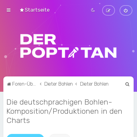
Startseite
S
Foren-Übersicht
Dieter Bohlen
Dieter Bohlen
u
Die deutschprachigen Bohlen-
c
h
Komposition/Produktionen in den
e
Charts