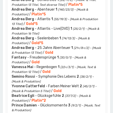
(82/17/2) - (Musik 12 Titel,
/
Platin*5
Produktion 13 Titel, Text diverse Titel)
Andrea Berg
- Abenteuer
1
(140/23/3) - (Musik &
/
Platin*5
Produktion)
Andrea Berg
- Atlantis
1
(55/19/3) - (Musik & Produktion
/
Gold*5
13 Titel)
Andrea Berg
- Atlantis - Live(DVD)
1
(25/2/1) - (Musik &
Produktion 16 Titel)
Andrea Berg
- Seelenbeben
1
(74/13/3) - (Musik &
/
Gold*5
Produktion)
Andrea Berg
- 25 Jahre Abenteuer
1
(21+/8+/2) - (Musik
/
Gold
& Produktion 13 Titel)
Fantasy
- Freudensprünge
1
(30/5/1) - (Musik &
/
Gold
Produktion)
Vanessa Mai
- Regenbogen
1
(22+/3/1) - (Musik, Text &
/
Gold
Produktion 12 Titel)
Semino Rossi
- Symphonie Des Lebens
2
(38/2/1) -
(Musik & Produktion)
Yvonne Catterfeld
- Farben Meiner Welt
2
(45/3/1) -
/
Gold
(Musik & Produktion 5 Titel)
Beatrice Egli
- Glücksgefühle
2
(37/7/2) - (Musik &
/
Platin*2
Produktion)
Prince Damien
- Glücksmomente
3
(9/2/1) - (Musik, Text
& Produktion)