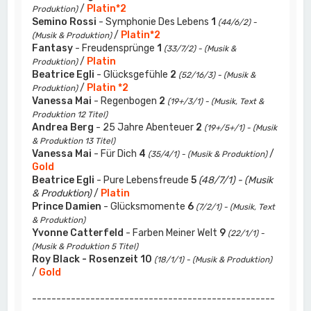
/
Platin*2
Produktion)
Semino Rossi
- Symphonie Des Lebens
1
(44/6/2) -
/
Platin*2
(Musik & Produktion)
Fantasy
- Freudensprünge
1
(33/7/2) - (Musik &
/
Platin
Produktion)
Beatrice Egli
- Glücksgefühle
2
(52/16/3) - (Musik &
/
Platin *2
Produktion)
Vanessa Mai
- Regenbogen
2
(19+/3/1) - (Musik, Text &
Produktion 12 Titel)
Andrea Berg
- 25 Jahre Abenteuer
2
(19+/5+/1) - (Musik
& Produktion 13 Titel)
Vanessa Mai
- Für Dich
4
/
(35/4/1) - (Musik & Produktion)
Gold
Beatrice Egli
- Pure Lebensfreude
5
(48/7/1) - (Musik
& Produktion)
/
Platin
Prince Damien
- Glücksmomente
6
(7/2/1) - (Musik, Text
& Produktion)
Yvonne Catterfeld
- Farben Meiner Welt
9
(22/1/1) -
(Musik & Produktion 5 Titel)
Roy Black - Rosenzeit
10
(18/1/1) - (Musik & Produktion)
/
Gold
--------------------------------------------------