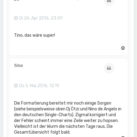
Zitat
o
b
e
n
Di 26. Apr 2016, 23:59
Tino, das wäre super!
N
a
c
h
tino
Zitat
o
b
e
n
Do 5. Mai 2016, 12:19
Die Formatierung bereitet mir noch einige Sorgen
(siehe beispielsweise oben Dj Ötzi und Nino de Angelo in
den deutschen Single-Charts). Zigmal korrigiert und
der Fehler scheint immer eine Zeile weiter zu hopsen.
Vielleicht ist der Wurm die nächsten Tage raus. Die
Gesamtübersicht folgt bald.