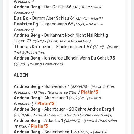
Produktion)
Andrea Berg
- Das Gefühl
56
(3/-/1) - (Musik &
Produktion)
Das Bo
- Dumm Aber Schlau
61
(2/-/1) - (Musik)
Beatrice Egli
- Irgendwann
66
(1/-/1) - (Musik &
Produktion)
Andrea Berg
- Du Kannst Noch Nicht Mal Richtig
Lügen
73
(1/-/1) - (Musik, Text & Produktion)
Thomas Katrozan
- Glücksmoment
67
(1/-/1) - (Musik,
Text & Produktion)
Andrea Berg
- Ich Werde Lächeln Wenn Du Gehst
75
(1/-/1) - (Musik & Produktion)
ALBEN
Andrea Berg
- Schwerelos
1
(83/16/3) - (Musik 12 Titel,
/
Platin*3
Produktion 13 Titel, Text diverse Titel)
Andrea Berg
- Abenteuer
1
(32/8/2) - (Musik &
/
Platin*2
Produktion
)
Andrea Berg
- Abenteuer - 20 Jahre Andrea Berg
1
(52/11/4) - (Musik & Produktion für den Großteil der Songs)
Andrea Berg
- Atlantis
1
(45/18/3) - (Musik & Produktion
/
Platin*3
13 Titel)
Andrea Berg
- Seelenbeben
1
(60/16/2) - (Musik &