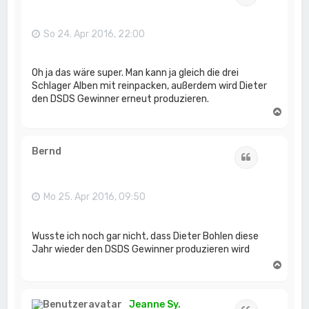
b
e
n
So 24. Apr 2016, 22:00
Oh ja das wäre super. Man kann ja gleich die drei
Schlager Alben mit reinpacken, außerdem wird Dieter
den DSDS Gewinner erneut produzieren.
N
a
c
h
Bernd
Zitat
o
b
e
n
Mo 25. Apr 2016, 09:50
Wusste ich noch gar nicht, dass Dieter Bohlen diese
Jahr wieder den DSDS Gewinner produzieren wird
N
a
c
h
Jeanne Sy.