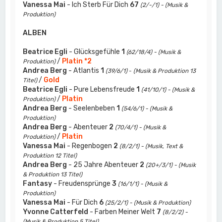
Vanessa Mai
- Ich Sterb Für Dich
67
(2/-/1) - (Musik &
Produktion)
ALBEN
Beatrice Egli
- Glücksgefühle
1
(62/18/4) - (Musik &
/
Platin *2
Produktion)
Andrea Berg
- Atlantis
1
(39/6/1)
-
(Musik & Produktion 13
/
Gold
Titel)
Beatrice Egli
- Pure Lebensfreude
1
(41/10/1) - (Musik &
/
Platin
Produktion)
Andrea Berg
- Seelenbeben
1
(54/6/1) - (Musik &
Produktion)
Andrea Berg
- Abenteuer
2
(70/4/1) - (Musik &
/
Platin
Produktion)
Vanessa Mai
- Regenbogen
2
(8/2/1) - (Musik, Text &
Produktion 12 Titel)
Andrea Berg
- 25 Jahre Abenteuer
2
(20+/3/1) - (Musik
& Produktion 13 Titel)
Fantasy
- Freudensprünge
3
(16/1/1) - (Musik &
Produktion)
Vanessa Mai
- Für Dich
6
(25/2/1) - (Musik & Produktion)
Yvonne Catterfeld
- Farben Meiner Welt
7
(8/2/2) -
(Musik & Produktion 5 Titel)