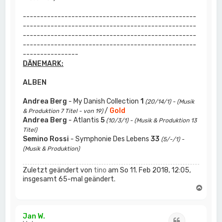
--------------------------------------------------
--------------------------------------------------
--------------------------------------------------
--------------------------------------------------
----------------
DÄNEMARK:
ALBEN
Andrea Berg
- My Danish Collection
1
(20/14/1) - (Musik
/
Gold
& Produktion 7 Titel - von 19)
Andrea Berg
- Atlantis
5
(10/3/1) - (Musik & Produktion 13
Titel)
Semino Rossi
- Symphonie Des Lebens
33
(5/-/1) -
(Musik & Produktion)
Zuletzt geändert von
tino
am So 11. Feb 2018, 12:05,
insgesamt 65-mal geändert.
N
a
c
h
Jan W.
Zitat
o