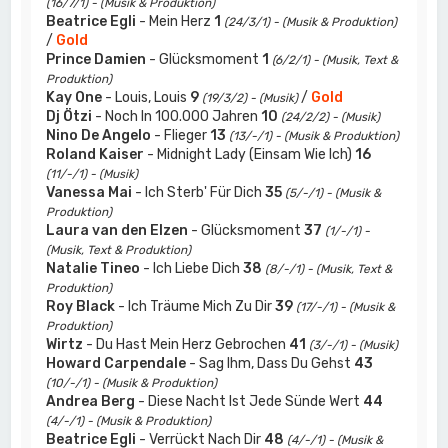
(16/7/1) - (Musik & Produktion)
Beatrice Egli
- Mein Herz
1
(24/3/1) - (Musik & Produktion)
/
Gold
Prince Damien
- Glücksmoment
1
(6/2/1) - (Musik, Text &
Produktion)
Kay One
- Louis, Louis
9
/
Gold
(19/3/2) - (Musik)
Dj Ötzi
- Noch In 100.000 Jahren
10
(24/2/2) - (Musik)
Nino De Angelo
- Flieger
13
(13/-/1) - (Musik & Produktion)
Roland Kaiser
- Midnight Lady (Einsam Wie Ich)
16
(11/-/1) - (Musik)
Vanessa Mai
- Ich Sterb' Für Dich
35
(5/-/1) - (Musik &
Produktion)
Laura van den Elzen
- Glücksmoment
37
(1/-/1) -
(Musik, Text & Produktion)
Natalie Tineo
- Ich Liebe Dich
38
(8/-/1) - (Musik, Text &
Produktion)
Roy Black
- Ich Träume Mich Zu Dir
39
(17/-/1) - (Musik &
Produktion)
Wirtz
- Du Hast Mein Herz Gebrochen
41
(3/-/1) - (Musik)
Howard Carpendale
- Sag Ihm, Dass Du Gehst
43
(10/-/1) - (Musik & Produktion)
Andrea Berg
- Diese Nacht Ist Jede Sünde Wert
44
(4/-/1) - (Musik & Produktion)
Beatrice Egli
- Verrückt Nach Dir
48
(4/-/1) - (Musik &