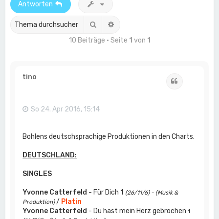
Antworten
Suche
Erweiterte Suche
10 Beiträge • Seite
1
von
1
tino
Zitat
So 24. Apr 2016, 15:14
Bohlens deutschsprachige Produktionen in den Charts.
DEUTSCHLAND:
SINGLES
Yvonne Catterfeld
- Für Dich
1
(26/11/6) - (Musik &
/
Platin
Produktion)
Yvonne Catterfeld
- Du hast mein Herz gebrochen
1