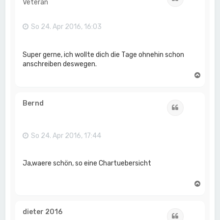
Veteran
b
e
n
So 24. Apr 2016, 16:03
Super gerne, ich wollte dich die Tage ohnehin schon
anschreiben deswegen.
N
a
c
h
Bernd
Zitat
o
b
e
n
So 24. Apr 2016, 17:44
Ja,waere schön, so eine Chartuebersicht
N
a
c
h
dieter 2016
Zitat
o