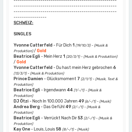
--------------------------------------------------
--------------------------------------------------
--------------------------------------------------
----------------
SCHWEIZ:
SINGLES
Yvonne Catterfeld
- Für Dich
1
(19/10/3) - (Musik &
/
Gold
Produktion)
Beatrice Egli
- Mein Herz
1
(20/3/1) - (Musik & Produktion)
/
Gold
Yvonne Catterfeld
- Du hast mein Herz gebrochen
6
(13/3/1) - (Musik & Produktion)
Prince Damien
- Glücksmoment
7
(2/1/1) - (Musik, Text &
Produktion)
Beatrice Egli
- Irgendwann
44
(1/-/1) - (Musik &
Produktion)
DJ Ötzi
- Noch In 100.000 Jahren
49
(6/-/1) - (Musik)
Andrea Berg
- Das Gefühl
49
(2/-/1) - (Musik &
Produktion)
Beatrice Egli
- Verrückt Nach Dir
53
(2/-/1) - (Musik &
Produktion)
Kay One
- Louis, Louis
58
(8/-/1) - (Musik)