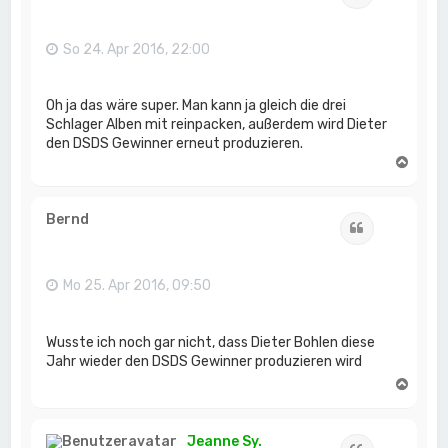
b
e
n
So 24. Apr 2016, 22:00
Oh ja das wäre super. Man kann ja gleich die drei
Schlager Alben mit reinpacken, außerdem wird Dieter
den DSDS Gewinner erneut produzieren.
N
a
c
h
Bernd
Zitat
o
b
e
n
Mo 25. Apr 2016, 09:50
Wusste ich noch gar nicht, dass Dieter Bohlen diese
Jahr wieder den DSDS Gewinner produzieren wird
N
a
c
h
Jeanne Sy.