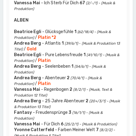
Vanessa Mai
- Ich Sterb Für Dich
67
(2/-/1) - (Musik &
Produktion)
ALBEN
Beatrice Egli
- Glücksgefühle
1
(62/18/4) - (Musik &
/
Platin *2
Produktion)
Andrea Berg
- Atlantis
1
(39/6/1)
-
(Musik & Produktion 13
/
Gold
Titel)
Beatrice Egli
- Pure Lebensfreude
1
(41/10/1) - (Musik &
/
Platin
Produktion)
Andrea Berg
- Seelenbeben
1
(54/6/1) - (Musik &
Produktion)
Andrea Berg
- Abenteuer
2
(70/4/1) - (Musik &
/
Platin
Produktion)
Vanessa Mai
- Regenbogen
2
(8/2/1) - (Musik, Text &
Produktion 12 Titel)
Andrea Berg
- 25 Jahre Abenteuer
2
(20+/3/1) - (Musik
& Produktion 13 Titel)
Fantasy
- Freudensprünge
3
(16/1/1) - (Musik &
Produktion)
Vanessa Mai
- Für Dich
6
(25/2/1) - (Musik & Produktion)
Yvonne Catterfeld
- Farben Meiner Welt
7
(8/2/2) -
(Musik & Produktion 5 Titel)