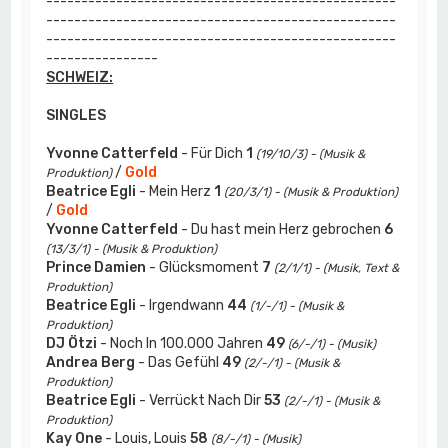
--------------------------------------------------
--------------------------------------------------
--------------------------------------------------
----------------
SCHWEIZ:
SINGLES
Yvonne Catterfeld
- Für Dich
1
(19/10/3) - (Musik &
/
Gold
Produktion)
Beatrice Egli
- Mein Herz
1
(20/3/1) - (Musik & Produktion)
/
Gold
Yvonne Catterfeld
- Du hast mein Herz gebrochen
6
(13/3/1) - (Musik & Produktion)
Prince Damien
- Glücksmoment
7
(2/1/1) - (Musik, Text &
Produktion)
Beatrice Egli
- Irgendwann
44
(1/-/1) - (Musik &
Produktion)
DJ Ötzi
- Noch In 100.000 Jahren
49
(6/-/1) - (Musik)
Andrea Berg
- Das Gefühl
49
(2/-/1) - (Musik &
Produktion)
Beatrice Egli
- Verrückt Nach Dir
53
(2/-/1) - (Musik &
Produktion)
Kay One
- Louis, Louis
58
(8/-/1) - (Musik)