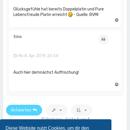
Glücksgefühle hat bereits Doppelplatin und Pure
Lebensfreude Platin erreicht
- Quelle: BVMI
N
a
c
h
tino
Zitat
o
b
e
n
Mo 8. Apr 2019, 20:54
Auch hier demnächst Auffrischung!
N
a
c
h
o
b
Antworten
e
n
10 Beiträge • Seite
1
von
1
Diese Website nutzt Cookies, um dir den