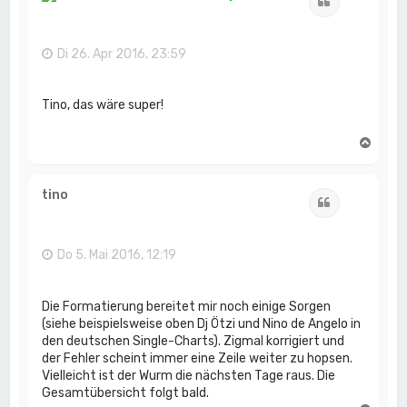
Zitat
o
b
e
n
Di 26. Apr 2016, 23:59
Tino, das wäre super!
N
a
c
h
tino
Zitat
o
b
e
n
Do 5. Mai 2016, 12:19
Die Formatierung bereitet mir noch einige Sorgen
(siehe beispielsweise oben Dj Ötzi und Nino de Angelo in
den deutschen Single-Charts). Zigmal korrigiert und
der Fehler scheint immer eine Zeile weiter zu hopsen.
Vielleicht ist der Wurm die nächsten Tage raus. Die
Gesamtübersicht folgt bald.