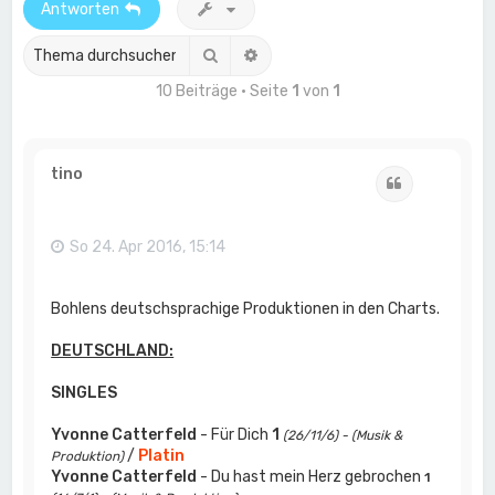
Antworten
Suche
Erweiterte Suche
10 Beiträge • Seite
1
von
1
tino
Zitat
So 24. Apr 2016, 15:14
Bohlens deutschsprachige Produktionen in den Charts.
DEUTSCHLAND:
SINGLES
Yvonne Catterfeld
- Für Dich
1
(26/11/6) - (Musik &
/
Platin
Produktion)
Yvonne Catterfeld
- Du hast mein Herz gebrochen
1