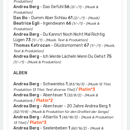
Produktion)
Andrea Berg
- Das Gefühl
56
(3/-/1) - (Musik &
Produktion)
Das Bo
- Dumm Aber Schlau
61
(2/-/1) - (Musik)
Beatrice Egli
- Irgendwann
66
(1/-/1) - (Musik &
Produktion)
Andrea Berg
- Du Kannst Noch Nicht Mal Richtig
Lügen
73
(1/-/1) - (Musik, Text & Produktion)
Thomas Katrozan
- Glücksmoment
67
(1/-/1) - (Musik,
Text & Produktion)
Andrea Berg
- Ich Werde Lächeln Wenn Du Gehst
75
(1/-/1) - (Musik & Produktion)
ALBEN
Andrea Berg
- Schwerelos
1
(83/16/3) - (Musik 12 Titel,
/
Platin*3
Produktion 13 Titel, Text diverse Titel)
Andrea Berg
- Abenteuer
1
(32/8/2) - (Musik &
/
Platin*2
Produktion
)
Andrea Berg
- Abenteuer - 20 Jahre Andrea Berg
1
(52/11/4) - (Musik & Produktion für den Großteil der Songs)
Andrea Berg
- Atlantis
1
(45/18/3) - (Musik & Produktion
/
Platin*3
13 Titel)
Andrea Berg
- Seelenbeben
1
(60/16/2) - (Musik &