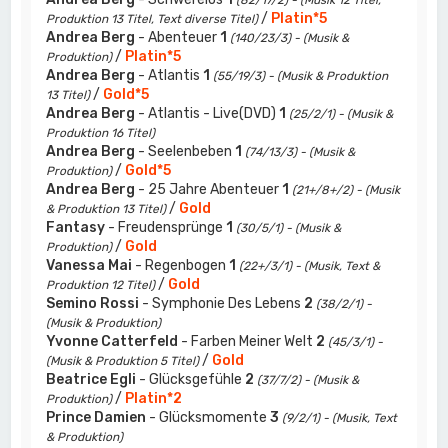
(82/17/2) - (Musik 12 Titel,
/
Platin*5
Produktion 13 Titel, Text diverse Titel)
Andrea Berg
- Abenteuer
1
(140/23/3) - (Musik &
/
Platin*5
Produktion)
Andrea Berg
- Atlantis
1
(55/19/3) - (Musik & Produktion
/
Gold*5
13 Titel)
Andrea Berg
- Atlantis - Live(DVD)
1
(25/2/1) - (Musik &
Produktion 16 Titel)
Andrea Berg
- Seelenbeben
1
(74/13/3) - (Musik &
/
Gold*5
Produktion)
Andrea Berg
- 25 Jahre Abenteuer
1
(21+/8+/2) - (Musik
/
Gold
& Produktion 13 Titel)
Fantasy
- Freudensprünge
1
(30/5/1) - (Musik &
/
Gold
Produktion)
Vanessa Mai
- Regenbogen
1
(22+/3/1) - (Musik, Text &
/
Gold
Produktion 12 Titel)
Semino Rossi
- Symphonie Des Lebens
2
(38/2/1) -
(Musik & Produktion)
Yvonne Catterfeld
- Farben Meiner Welt
2
(45/3/1) -
/
Gold
(Musik & Produktion 5 Titel)
Beatrice Egli
- Glücksgefühle
2
(37/7/2) - (Musik &
/
Platin*2
Produktion)
Prince Damien
- Glücksmomente
3
(9/2/1) - (Musik, Text
& Produktion)