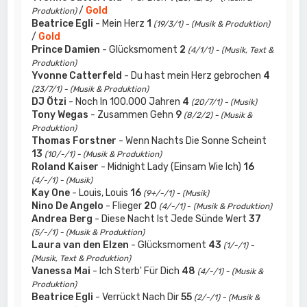
/
Gold
Produktion)
Beatrice Egli
- Mein Herz
1
(19/3/1) - (Musik & Produktion)
/
Gold
Prince Damien
- Glücksmoment
2
(4/1/1) - (Musik, Text &
Produktion)
Yvonne Catterfeld
- Du hast mein Herz gebrochen
4
(23/7/1) - (Musik & Produktion)
DJ Ötzi
- Noch In 100.000 Jahren
4
(20/7/1) - (Musik)
Tony Wegas
- Zusammen Gehn
9
(8/2/2) - (Musik &
Produktion)
Thomas Forstner
- Wenn Nachts Die Sonne Scheint
13
(10/-/1) - (Musik & Produktion)
Roland Kaiser
- Midnight Lady (Einsam Wie Ich)
16
(4/-/1) - (Musik)
Kay One
- Louis, Louis
16
(9+/-/1) - (Musik)
Nino De Angelo
- Flieger
20
(4/-/1)
-
(Musik & Produktion)
Andrea Berg
- Diese Nacht Ist Jede Sünde Wert
37
(5/-/1) - (Musik & Produktion)
Laura van den Elzen
- Glücksmoment
43
(1/-/1) -
(Musik, Text & Produktion)
Vanessa Mai
- Ich Sterb' Für Dich
48
(4/-/1) - (Musik &
Produktion)
Beatrice Egli
- Verrückt Nach Dir
55
(2/-/1) - (Musik &