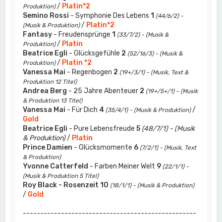
/
Platin*2
Produktion)
Semino Rossi
- Symphonie Des Lebens
1
(44/6/2) -
/
Platin*2
(Musik & Produktion)
Fantasy
- Freudensprünge
1
(33/7/2) - (Musik &
/
Platin
Produktion)
Beatrice Egli
- Glücksgefühle
2
(52/16/3) - (Musik &
/
Platin *2
Produktion)
Vanessa Mai
- Regenbogen
2
(19+/3/1) - (Musik, Text &
Produktion 12 Titel)
Andrea Berg
- 25 Jahre Abenteuer
2
(19+/5+/1) - (Musik
& Produktion 13 Titel)
Vanessa Mai
- Für Dich
4
/
(35/4/1) - (Musik & Produktion)
Gold
Beatrice Egli
- Pure Lebensfreude
5
(48/7/1) - (Musik
& Produktion)
/
Platin
Prince Damien
- Glücksmomente
6
(7/2/1) - (Musik, Text
& Produktion)
Yvonne Catterfeld
- Farben Meiner Welt
9
(22/1/1) -
(Musik & Produktion 5 Titel)
Roy Black - Rosenzeit
10
(18/1/1) - (Musik & Produktion)
/
Gold
--------------------------------------------------