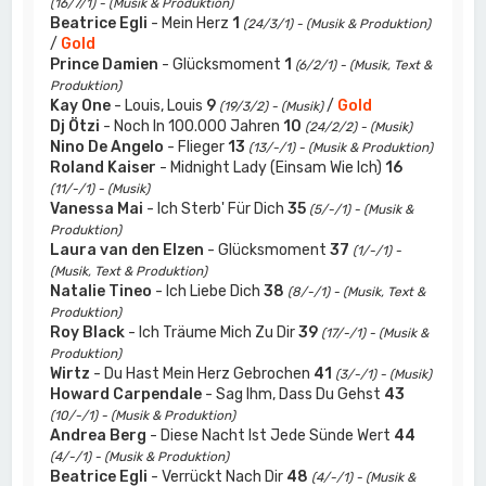
(16/7/1) - (Musik & Produktion)
Beatrice Egli
- Mein Herz
1
(24/3/1) - (Musik & Produktion)
/
Gold
Prince Damien
- Glücksmoment
1
(6/2/1) - (Musik, Text &
Produktion)
Kay One
- Louis, Louis
9
/
Gold
(19/3/2) - (Musik)
Dj Ötzi
- Noch In 100.000 Jahren
10
(24/2/2) - (Musik)
Nino De Angelo
- Flieger
13
(13/-/1) - (Musik & Produktion)
Roland Kaiser
- Midnight Lady (Einsam Wie Ich)
16
(11/-/1) - (Musik)
Vanessa Mai
- Ich Sterb' Für Dich
35
(5/-/1) - (Musik &
Produktion)
Laura van den Elzen
- Glücksmoment
37
(1/-/1) -
(Musik, Text & Produktion)
Natalie Tineo
- Ich Liebe Dich
38
(8/-/1) - (Musik, Text &
Produktion)
Roy Black
- Ich Träume Mich Zu Dir
39
(17/-/1) - (Musik &
Produktion)
Wirtz
- Du Hast Mein Herz Gebrochen
41
(3/-/1) - (Musik)
Howard Carpendale
- Sag Ihm, Dass Du Gehst
43
(10/-/1) - (Musik & Produktion)
Andrea Berg
- Diese Nacht Ist Jede Sünde Wert
44
(4/-/1) - (Musik & Produktion)
Beatrice Egli
- Verrückt Nach Dir
48
(4/-/1) - (Musik &