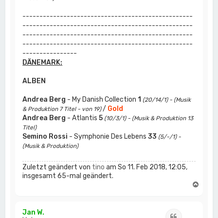
--------------------------------------------------
--------------------------------------------------
--------------------------------------------------
--------------------------------------------------
----------------
DÄNEMARK:
ALBEN
Andrea Berg
- My Danish Collection
1
(20/14/1) - (Musik
/
Gold
& Produktion 7 Titel - von 19)
Andrea Berg
- Atlantis
5
(10/3/1) - (Musik & Produktion 13
Titel)
Semino Rossi
- Symphonie Des Lebens
33
(5/-/1) -
(Musik & Produktion)
Zuletzt geändert von
tino
am So 11. Feb 2018, 12:05,
insgesamt 65-mal geändert.
N
a
c
h
Jan W.
Zitat
o