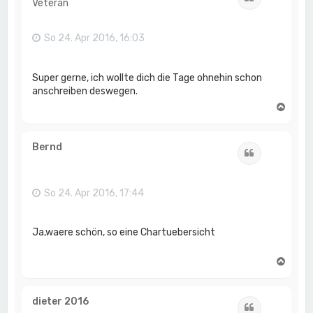
Veteran
b
e
n
So 24. Apr 2016, 16:03
Super gerne, ich wollte dich die Tage ohnehin schon
anschreiben deswegen.
N
a
c
h
Bernd
Zitat
o
b
e
n
So 24. Apr 2016, 17:44
Ja,waere schön, so eine Chartuebersicht
N
a
c
h
dieter 2016
Zitat
o