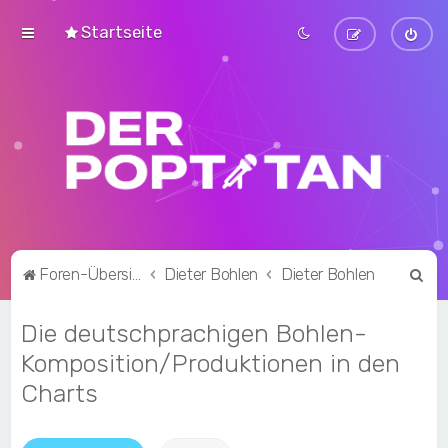
Startseite
S
Foren-Übersicht
Dieter Bohlen
Dieter Bohlen
u
Die deutschprachigen Bohlen-
c
h
Komposition/Produktionen in den
e
Charts