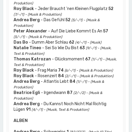
Produktion)
Roy Black
- Jeder Braucht 'nen Kleinen Flugplatz
52
(7/-/1) - (Musik & Produktion)
Andrea Berg
- Das Gefühl
52
(5/-/1) - (Musik &
Produktion)
Peter Alexander
- Auf Die Liebe Kommt Es An
57
(5/-/1) - (Musik & Produktion)
Das Bo
- Dumm Aber Schlau
62
(4/-/1) - (Musik)
Natalie Tineo
- Sei So Wie Du Bist
63
(9/-/1) - (Musik,
Text & Produktion)
Thomas Katrozan
- Glücksmoment
67
(1/-/1) - (Musik,
Text & Produktion)
Roy Black
- Frag Maria
74
(6/-/1) - (Musik & Produktion)
Roy Black
- Rosenzeit
84
(2/-/1) - (Musik & Produktion)
Andrea Berg
- Atlantis Lebt
84
(1/-/1) - (Musik &
Produktion)
Beatrice Egli
- Irgendwann
87
(2/-/2) - (Musik &
Produktion)
Andrea Berg
- Du Kannst Noch Nicht Mal Richtig
Lügen
91
(4/-/1) - (Musik, Text & Produktion)
ALBEN
Andrea Berg
- Schwerelos
1