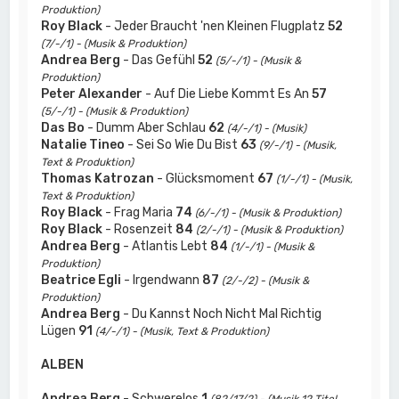
Produktion)
Roy Black
- Jeder Braucht 'nen Kleinen Flugplatz
52
(7/-/1) - (Musik & Produktion)
Andrea Berg
- Das Gefühl
52
(5/-/1) - (Musik &
Produktion)
Peter Alexander
- Auf Die Liebe Kommt Es An
57
(5/-/1) - (Musik & Produktion)
Das Bo
- Dumm Aber Schlau
62
(4/-/1) - (Musik)
Natalie Tineo
- Sei So Wie Du Bist
63
(9/-/1) - (Musik,
Text & Produktion)
Thomas Katrozan
- Glücksmoment
67
(1/-/1) - (Musik,
Text & Produktion)
Roy Black
- Frag Maria
74
(6/-/1) - (Musik & Produktion)
Roy Black
- Rosenzeit
84
(2/-/1) - (Musik & Produktion)
Andrea Berg
- Atlantis Lebt
84
(1/-/1) - (Musik &
Produktion)
Beatrice Egli
- Irgendwann
87
(2/-/2) - (Musik &
Produktion)
Andrea Berg
- Du Kannst Noch Nicht Mal Richtig
Lügen
91
(4/-/1) - (Musik, Text & Produktion)
ALBEN
Andrea Berg
- Schwerelos
1