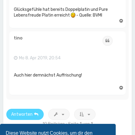
Glücksgefühle hat bereits Doppelplatin und Pure
Lebensfreude Platin erreicht
- Quelle: BVMI
N
a
c
h
tino
Zitat
o
b
e
n
Mo 8. Apr 2019, 20:54
Auch hier demnächst Auffrischung!
N
a
c
h
o
b
Antworten
e
n
10 Beiträge • Seite
1
von
1
Diese Website nutzt Cookies, um dir den