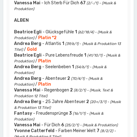
Vanessa Mai
- Ich Sterb Für Dich
67
(2/-/1) - (Musik &
Produktion)
ALBEN
Beatrice Egli
- Glücksgefühle
1
(62/18/4) - (Musik &
/
Platin *2
Produktion)
Andrea Berg
- Atlantis
1
(39/6/1)
-
(Musik & Produktion 13
/
Gold
Titel)
Beatrice Egli
- Pure Lebensfreude
1
(41/10/1) - (Musik &
/
Platin
Produktion)
Andrea Berg
- Seelenbeben
1
(54/6/1) - (Musik &
Produktion)
Andrea Berg
- Abenteuer
2
(70/4/1) - (Musik &
/
Platin
Produktion)
Vanessa Mai
- Regenbogen
2
(8/2/1) - (Musik, Text &
Produktion 12 Titel)
Andrea Berg
- 25 Jahre Abenteuer
2
(20+/3/1) - (Musik
& Produktion 13 Titel)
Fantasy
- Freudensprünge
3
(16/1/1) - (Musik &
Produktion)
Vanessa Mai
- Für Dich
6
(25/2/1) - (Musik & Produktion)
Yvonne Catterfeld
- Farben Meiner Welt
7
(8/2/2) -
(Musik & Produktion 5 Titel)