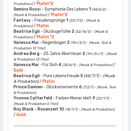
/
Platin*2
Produktion)
Semino Rossi
- Symphonie Des Lebens
1
(44/6/2) -
/
Platin*2
(Musik & Produktion)
Fantasy
- Freudensprünge
1
(33/7/2) - (Musik &
/
Platin
Produktion)
Beatrice Egli
- Glücksgefühle
2
(52/16/3) - (Musik &
/
Platin *2
Produktion)
Vanessa Mai
- Regenbogen
2
(19+/3/1) - (Musik, Text &
Produktion 12 Titel)
Andrea Berg
- 25 Jahre Abenteuer
2
(19+/5+/1) - (Musik
& Produktion 13 Titel)
Vanessa Mai
- Für Dich
4
/
(35/4/1) - (Musik & Produktion)
Gold
Beatrice Egli
- Pure Lebensfreude
5
(48/7/1) - (Musik
& Produktion)
/
Platin
Prince Damien
- Glücksmomente
6
(7/2/1) - (Musik, Text
& Produktion)
Yvonne Catterfeld
- Farben Meiner Welt
9
(22/1/1) -
(Musik & Produktion 5 Titel)
Roy Black - Rosenzeit
10
(18/1/1) - (Musik & Produktion)
/
Gold
--------------------------------------------------