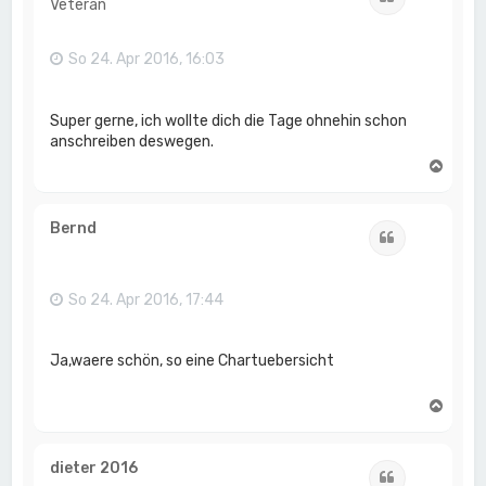
Veteran
b
e
n
So 24. Apr 2016, 16:03
Super gerne, ich wollte dich die Tage ohnehin schon
anschreiben deswegen.
N
a
c
h
Bernd
Zitat
o
b
e
n
So 24. Apr 2016, 17:44
Ja,waere schön, so eine Chartuebersicht
N
a
c
h
dieter 2016
Zitat
o