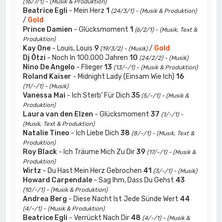
(16/7/1) - (Musik & Produktion)
Beatrice Egli
- Mein Herz
1
(24/3/1) - (Musik & Produktion)
/
Gold
Prince Damien
- Glücksmoment
1
(6/2/1) - (Musik, Text &
Produktion)
Kay One
- Louis, Louis
9
/
Gold
(19/3/2) - (Musik)
Dj Ötzi
- Noch In 100.000 Jahren
10
(24/2/2) - (Musik)
Nino De Angelo
- Flieger
13
(13/-/1) - (Musik & Produktion)
Roland Kaiser
- Midnight Lady (Einsam Wie Ich)
16
(11/-/1) - (Musik)
Vanessa Mai
- Ich Sterb' Für Dich
35
(5/-/1) - (Musik &
Produktion)
Laura van den Elzen
- Glücksmoment
37
(1/-/1) -
(Musik, Text & Produktion)
Natalie Tineo
- Ich Liebe Dich
38
(8/-/1) - (Musik, Text &
Produktion)
Roy Black
- Ich Träume Mich Zu Dir
39
(17/-/1) - (Musik &
Produktion)
Wirtz
- Du Hast Mein Herz Gebrochen
41
(3/-/1) - (Musik)
Howard Carpendale
- Sag Ihm, Dass Du Gehst
43
(10/-/1) - (Musik & Produktion)
Andrea Berg
- Diese Nacht Ist Jede Sünde Wert
44
(4/-/1) - (Musik & Produktion)
Beatrice Egli
- Verrückt Nach Dir
48
(4/-/1) - (Musik &