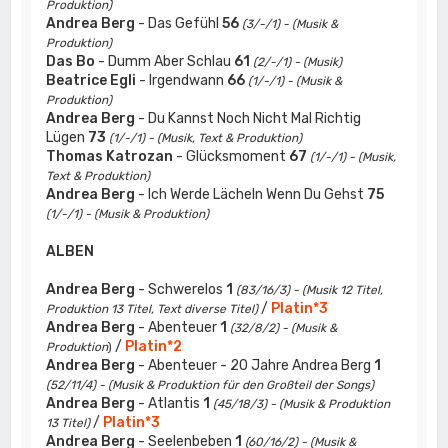
Produktion)
Andrea Berg
- Das Gefühl
56
(3/-/1) - (Musik &
Produktion)
Das Bo
- Dumm Aber Schlau
61
(2/-/1) - (Musik)
Beatrice Egli
- Irgendwann
66
(1/-/1) - (Musik &
Produktion)
Andrea Berg
- Du Kannst Noch Nicht Mal Richtig
Lügen
73
(1/-/1) - (Musik, Text & Produktion)
Thomas Katrozan
- Glücksmoment
67
(1/-/1) - (Musik,
Text & Produktion)
Andrea Berg
- Ich Werde Lächeln Wenn Du Gehst
75
(1/-/1) - (Musik & Produktion)
ALBEN
Andrea Berg
- Schwerelos
1
(83/16/3) - (Musik 12 Titel,
/
Platin*3
Produktion 13 Titel, Text diverse Titel)
Andrea Berg
- Abenteuer
1
(32/8/2) - (Musik &
/
Platin*2
Produktion
)
Andrea Berg
- Abenteuer - 20 Jahre Andrea Berg
1
(52/11/4) - (Musik & Produktion für den Großteil der Songs)
Andrea Berg
- Atlantis
1
(45/18/3) - (Musik & Produktion
/
Platin*3
13 Titel)
Andrea Berg
- Seelenbeben
1
(60/16/2) - (Musik &