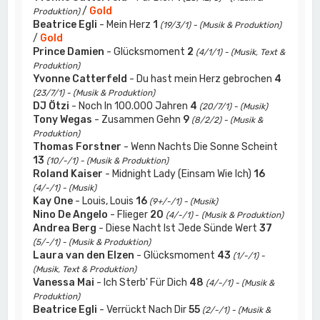
/
Gold
Produktion)
Beatrice Egli
- Mein Herz
1
(19/3/1) - (Musik & Produktion)
/
Gold
Prince Damien
- Glücksmoment
2
(4/1/1) - (Musik, Text &
Produktion)
Yvonne Catterfeld
- Du hast mein Herz gebrochen
4
(23/7/1) - (Musik & Produktion)
DJ Ötzi
- Noch In 100.000 Jahren
4
(20/7/1) - (Musik)
Tony Wegas
- Zusammen Gehn
9
(8/2/2) - (Musik &
Produktion)
Thomas Forstner
- Wenn Nachts Die Sonne Scheint
13
(10/-/1) - (Musik & Produktion)
Roland Kaiser
- Midnight Lady (Einsam Wie Ich)
16
(4/-/1) - (Musik)
Kay One
- Louis, Louis
16
(9+/-/1) - (Musik)
Nino De Angelo
- Flieger
20
(4/-/1)
-
(Musik & Produktion)
Andrea Berg
- Diese Nacht Ist Jede Sünde Wert
37
(5/-/1) - (Musik & Produktion)
Laura van den Elzen
- Glücksmoment
43
(1/-/1) -
(Musik, Text & Produktion)
Vanessa Mai
- Ich Sterb' Für Dich
48
(4/-/1) - (Musik &
Produktion)
Beatrice Egli
- Verrückt Nach Dir
55
(2/-/1) - (Musik &