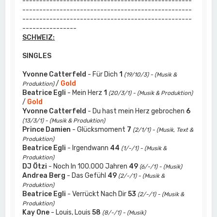
--------------------------------------------------
--------------------------------------------------
--------------------------------------------------
----------------
SCHWEIZ:
SINGLES
Yvonne Catterfeld
- Für Dich
1
(19/10/3) - (Musik &
/
Gold
Produktion)
Beatrice Egli
- Mein Herz
1
(20/3/1) - (Musik & Produktion)
/
Gold
Yvonne Catterfeld
- Du hast mein Herz gebrochen
6
(13/3/1) - (Musik & Produktion)
Prince Damien
- Glücksmoment
7
(2/1/1) - (Musik, Text &
Produktion)
Beatrice Egli
- Irgendwann
44
(1/-/1) - (Musik &
Produktion)
DJ Ötzi
- Noch In 100.000 Jahren
49
(6/-/1) - (Musik)
Andrea Berg
- Das Gefühl
49
(2/-/1) - (Musik &
Produktion)
Beatrice Egli
- Verrückt Nach Dir
53
(2/-/1) - (Musik &
Produktion)
Kay One
- Louis, Louis
58
(8/-/1) - (Musik)