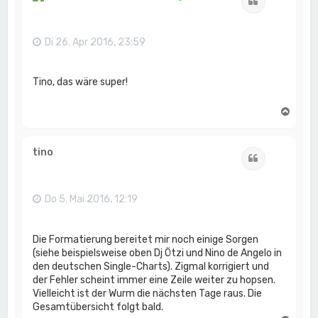
Zitat
o
b
e
n
Di 26. Apr 2016, 23:59
Tino, das wäre super!
N
a
c
h
tino
Zitat
o
b
e
n
Do 5. Mai 2016, 12:19
Die Formatierung bereitet mir noch einige Sorgen
(siehe beispielsweise oben Dj Ötzi und Nino de Angelo in
den deutschen Single-Charts). Zigmal korrigiert und
der Fehler scheint immer eine Zeile weiter zu hopsen.
Vielleicht ist der Wurm die nächsten Tage raus. Die
Gesamtübersicht folgt bald.