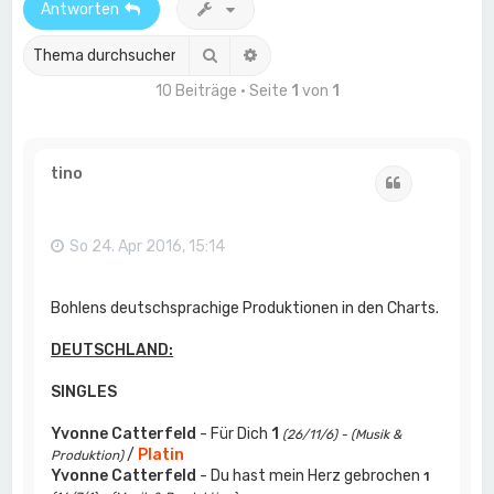
Antworten
Suche
Erweiterte Suche
10 Beiträge • Seite
1
von
1
tino
Zitat
So 24. Apr 2016, 15:14
Bohlens deutschsprachige Produktionen in den Charts.
DEUTSCHLAND:
SINGLES
Yvonne Catterfeld
- Für Dich
1
(26/11/6) - (Musik &
/
Platin
Produktion)
Yvonne Catterfeld
- Du hast mein Herz gebrochen
1