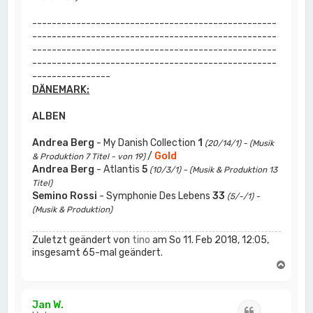
--------------------------------------------------
--------------------------------------------------
--------------------------------------------------
--------------------------------------------------
----------------
DÄNEMARK:
ALBEN
Andrea Berg
- My Danish Collection
1
(20/14/1) - (Musik
/
Gold
& Produktion 7 Titel - von 19)
Andrea Berg
- Atlantis
5
(10/3/1) - (Musik & Produktion 13
Titel)
Semino Rossi
- Symphonie Des Lebens
33
(5/-/1) -
(Musik & Produktion)
Zuletzt geändert von
tino
am So 11. Feb 2018, 12:05,
insgesamt 65-mal geändert.
N
a
c
h
Jan W.
Zitat
o