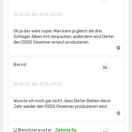
b
e
n
So 24. Apr 2016, 22:00
Oh ja das wäre super. Man kann ja gleich die drei
Schlager Alben mit reinpacken, außerdem wird Dieter
den DSDS Gewinner erneut produzieren.
N
a
c
h
Bernd
Zitat
o
b
e
n
Mo 25. Apr 2016, 09:50
Wusste ich noch gar nicht, dass Dieter Bohlen diese
Jahr wieder den DSDS Gewinner produzieren wird
N
a
c
h
Jeanne Sy.