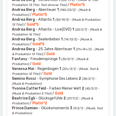
(82/17/2) - (Musik 12 Titel,
/
Platin*5
Produktion 13 Titel, Text diverse Titel)
Andrea Berg
- Abenteuer
1
(140/23/3) - (Musik &
/
Platin*5
Produktion)
Andrea Berg
- Atlantis
1
(55/19/3) - (Musik & Produktion
/
Gold*5
13 Titel)
Andrea Berg
- Atlantis - Live(DVD)
1
(25/2/1) - (Musik &
Produktion 16 Titel)
Andrea Berg
- Seelenbeben
1
(74/13/3) - (Musik &
/
Gold*5
Produktion)
Andrea Berg
- 25 Jahre Abenteuer
1
(21+/8+/2) - (Musik
/
Gold
& Produktion 13 Titel)
Fantasy
- Freudensprünge
1
(30/5/1) - (Musik &
/
Gold
Produktion)
Vanessa Mai
- Regenbogen
1
(22+/3/1) - (Musik, Text &
/
Gold
Produktion 12 Titel)
Semino Rossi
- Symphonie Des Lebens
2
(38/2/1) -
(Musik & Produktion)
Yvonne Catterfeld
- Farben Meiner Welt
2
(45/3/1) -
/
Gold
(Musik & Produktion 5 Titel)
Beatrice Egli
- Glücksgefühle
2
(37/7/2) - (Musik &
/
Platin*2
Produktion)
Prince Damien
- Glücksmomente
3
(9/2/1) - (Musik, Text
& Produktion)