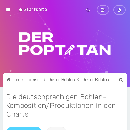
Startseite
S
Foren-Übersicht
Dieter Bohlen
Dieter Bohlen
u
Die deutschprachigen Bohlen-
c
h
Komposition/Produktionen in den
e
Charts