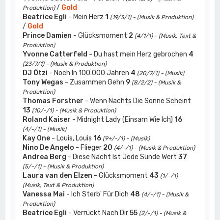
/
Gold
Produktion)
Beatrice Egli
- Mein Herz
1
(19/3/1) - (Musik & Produktion)
/
Gold
Prince Damien
- Glücksmoment
2
(4/1/1) - (Musik, Text &
Produktion)
Yvonne Catterfeld
- Du hast mein Herz gebrochen
4
(23/7/1) - (Musik & Produktion)
DJ Ötzi
- Noch In 100.000 Jahren
4
(20/7/1) - (Musik)
Tony Wegas
- Zusammen Gehn
9
(8/2/2) - (Musik &
Produktion)
Thomas Forstner
- Wenn Nachts Die Sonne Scheint
13
(10/-/1) - (Musik & Produktion)
Roland Kaiser
- Midnight Lady (Einsam Wie Ich)
16
(4/-/1) - (Musik)
Kay One
- Louis, Louis
16
(9+/-/1) - (Musik)
Nino De Angelo
- Flieger
20
(4/-/1)
-
(Musik & Produktion)
Andrea Berg
- Diese Nacht Ist Jede Sünde Wert
37
(5/-/1) - (Musik & Produktion)
Laura van den Elzen
- Glücksmoment
43
(1/-/1) -
(Musik, Text & Produktion)
Vanessa Mai
- Ich Sterb' Für Dich
48
(4/-/1) - (Musik &
Produktion)
Beatrice Egli
- Verrückt Nach Dir
55
(2/-/1) - (Musik &