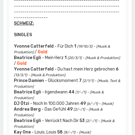
--------------------------------------------------
--------------------------------------------------
--------------------------------------------------
----------------
SCHWEIZ:
SINGLES
Yvonne Catterfeld
- Für Dich
1
(19/10/3) - (Musik &
/
Gold
Produktion)
Beatrice Egli
- Mein Herz
1
(20/3/1) - (Musik & Produktion)
/
Gold
Yvonne Catterfeld
- Du hast mein Herz gebrochen
6
(13/3/1) - (Musik & Produktion)
Prince Damien
- Glücksmoment
7
(2/1/1) - (Musik, Text &
Produktion)
Beatrice Egli
- Irgendwann
44
(1/-/1) - (Musik &
Produktion)
DJ Ötzi
- Noch In 100.000 Jahren
49
(6/-/1) - (Musik)
Andrea Berg
- Das Gefühl
49
(2/-/1) - (Musik &
Produktion)
Beatrice Egli
- Verrückt Nach Dir
53
(2/-/1) - (Musik &
Produktion)
Kay One
- Louis, Louis
58
(8/-/1) - (Musik)