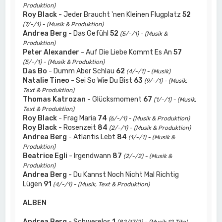
Produktion)
Roy Black
- Jeder Braucht 'nen Kleinen Flugplatz
52
(7/-/1) - (Musik & Produktion)
Andrea Berg
- Das Gefühl
52
(5/-/1) - (Musik &
Produktion)
Peter Alexander
- Auf Die Liebe Kommt Es An
57
(5/-/1) - (Musik & Produktion)
Das Bo
- Dumm Aber Schlau
62
(4/-/1) - (Musik)
Natalie Tineo
- Sei So Wie Du Bist
63
(9/-/1) - (Musik,
Text & Produktion)
Thomas Katrozan
- Glücksmoment
67
(1/-/1) - (Musik,
Text & Produktion)
Roy Black
- Frag Maria
74
(6/-/1) - (Musik & Produktion)
Roy Black
- Rosenzeit
84
(2/-/1) - (Musik & Produktion)
Andrea Berg
- Atlantis Lebt
84
(1/-/1) - (Musik &
Produktion)
Beatrice Egli
- Irgendwann
87
(2/-/2) - (Musik &
Produktion)
Andrea Berg
- Du Kannst Noch Nicht Mal Richtig
Lügen
91
(4/-/1) - (Musik, Text & Produktion)
ALBEN
Andrea Berg
- Schwerelos
1