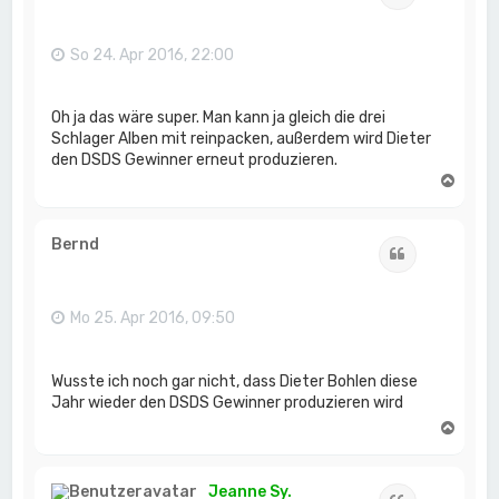
b
e
n
So 24. Apr 2016, 22:00
Oh ja das wäre super. Man kann ja gleich die drei
Schlager Alben mit reinpacken, außerdem wird Dieter
den DSDS Gewinner erneut produzieren.
N
a
c
h
Bernd
Zitat
o
b
e
n
Mo 25. Apr 2016, 09:50
Wusste ich noch gar nicht, dass Dieter Bohlen diese
Jahr wieder den DSDS Gewinner produzieren wird
N
a
c
h
Jeanne Sy.