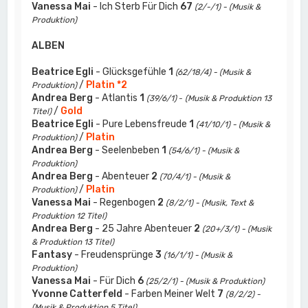
Vanessa Mai
- Ich Sterb Für Dich
67
(2/-/1) - (Musik &
Produktion)
ALBEN
Beatrice Egli
- Glücksgefühle
1
(62/18/4) - (Musik &
/
Platin *2
Produktion)
Andrea Berg
- Atlantis
1
(39/6/1)
-
(Musik & Produktion 13
/
Gold
Titel)
Beatrice Egli
- Pure Lebensfreude
1
(41/10/1) - (Musik &
/
Platin
Produktion)
Andrea Berg
- Seelenbeben
1
(54/6/1) - (Musik &
Produktion)
Andrea Berg
- Abenteuer
2
(70/4/1) - (Musik &
/
Platin
Produktion)
Vanessa Mai
- Regenbogen
2
(8/2/1) - (Musik, Text &
Produktion 12 Titel)
Andrea Berg
- 25 Jahre Abenteuer
2
(20+/3/1) - (Musik
& Produktion 13 Titel)
Fantasy
- Freudensprünge
3
(16/1/1) - (Musik &
Produktion)
Vanessa Mai
- Für Dich
6
(25/2/1) - (Musik & Produktion)
Yvonne Catterfeld
- Farben Meiner Welt
7
(8/2/2) -
(Musik & Produktion 5 Titel)