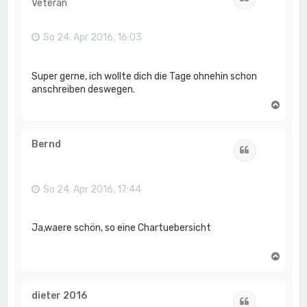
Veteran
b
e
n
So 24. Apr 2016, 16:03
Super gerne, ich wollte dich die Tage ohnehin schon
anschreiben deswegen.
N
a
c
h
Bernd
Zitat
o
b
e
n
So 24. Apr 2016, 17:44
Ja,waere schön, so eine Chartuebersicht
N
a
c
h
dieter 2016
Zitat
o