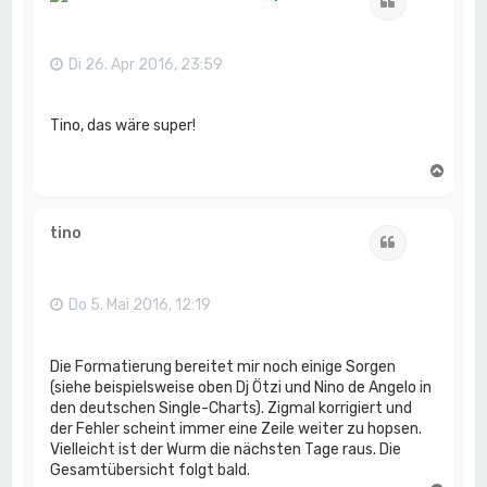
Zitat
o
b
e
n
Di 26. Apr 2016, 23:59
Tino, das wäre super!
N
a
c
h
tino
Zitat
o
b
e
n
Do 5. Mai 2016, 12:19
Die Formatierung bereitet mir noch einige Sorgen
(siehe beispielsweise oben Dj Ötzi und Nino de Angelo in
den deutschen Single-Charts). Zigmal korrigiert und
der Fehler scheint immer eine Zeile weiter zu hopsen.
Vielleicht ist der Wurm die nächsten Tage raus. Die
Gesamtübersicht folgt bald.