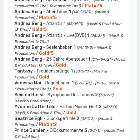
(82/17/2) - (Musik 12 Titel,
/
Platin*5
Produktion 13 Titel, Text diverse Titel)
Andrea Berg
- Abenteuer
1
(140/23/3) - (Musik &
/
Platin*5
Produktion)
Andrea Berg
- Atlantis
1
(55/19/3) - (Musik & Produktion
/
Gold*5
13 Titel)
Andrea Berg
- Atlantis - Live(DVD)
1
(25/2/1) - (Musik &
Produktion 16 Titel)
Andrea Berg
- Seelenbeben
1
(74/13/3) - (Musik &
/
Gold*5
Produktion)
Andrea Berg
- 25 Jahre Abenteuer
1
(21+/8+/2) - (Musik
/
Gold
& Produktion 13 Titel)
Fantasy
- Freudensprünge
1
(30/5/1) - (Musik &
/
Gold
Produktion)
Vanessa Mai
- Regenbogen
1
(22+/3/1) - (Musik, Text &
/
Gold
Produktion 12 Titel)
Semino Rossi
- Symphonie Des Lebens
2
(38/2/1) -
(Musik & Produktion)
Yvonne Catterfeld
- Farben Meiner Welt
2
(45/3/1) -
/
Gold
(Musik & Produktion 5 Titel)
Beatrice Egli
- Glücksgefühle
2
(37/7/2) - (Musik &
/
Platin*2
Produktion)
Prince Damien
- Glücksmomente
3
(9/2/1) - (Musik, Text
& Produktion)