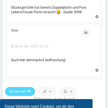
Glücksgefühle hat bereits Doppelplatin und Pure
Lebensfreude Platin erreicht
- Quelle: BVMI
N
a
c
h
tino
Zitat
o
b
e
n
Mo 8. Apr 2019, 20:54
Auch hier demnächst Auffrischung!
N
a
c
h
o
b
Antworten
e
n
10 Beiträge • Seite
1
von
1
Diese Website nutzt Cookies, um dir den