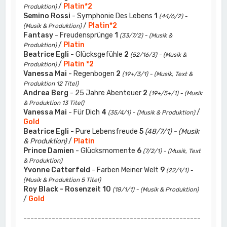
/
Platin*2
Produktion)
Semino Rossi
- Symphonie Des Lebens
1
(44/6/2) -
/
Platin*2
(Musik & Produktion)
Fantasy
- Freudensprünge
1
(33/7/2) - (Musik &
/
Platin
Produktion)
Beatrice Egli
- Glücksgefühle
2
(52/16/3) - (Musik &
/
Platin *2
Produktion)
Vanessa Mai
- Regenbogen
2
(19+/3/1) - (Musik, Text &
Produktion 12 Titel)
Andrea Berg
- 25 Jahre Abenteuer
2
(19+/5+/1) - (Musik
& Produktion 13 Titel)
Vanessa Mai
- Für Dich
4
/
(35/4/1) - (Musik & Produktion)
Gold
Beatrice Egli
- Pure Lebensfreude
5
(48/7/1) - (Musik
& Produktion)
/
Platin
Prince Damien
- Glücksmomente
6
(7/2/1) - (Musik, Text
& Produktion)
Yvonne Catterfeld
- Farben Meiner Welt
9
(22/1/1) -
(Musik & Produktion 5 Titel)
Roy Black - Rosenzeit
10
(18/1/1) - (Musik & Produktion)
/
Gold
--------------------------------------------------