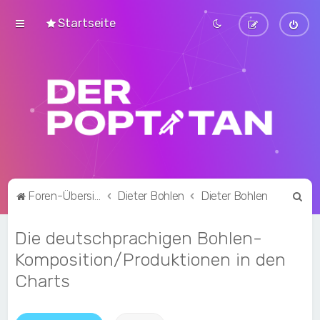
Startseite
S
Foren-Übersicht
Dieter Bohlen
Dieter Bohlen
u
Die deutschprachigen Bohlen-
c
h
Komposition/Produktionen in den
e
Charts