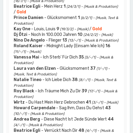
(16/7/1) - (Musik & Produktion)
Beatrice Egli
- Mein Herz
1
(24/3/1) - (Musik & Produktion)
/
Gold
Prince Damien
- Glücksmoment
1
(6/2/1) - (Musik, Text &
Produktion)
Kay One
- Louis, Louis
9
/
Gold
(19/3/2) - (Musik)
Dj Ötzi
- Noch In 100.000 Jahren
10
(24/2/2) - (Musik)
Nino De Angelo
- Flieger
13
(13/-/1) - (Musik & Produktion)
Roland Kaiser
- Midnight Lady (Einsam Wie Ich)
16
(11/-/1) - (Musik)
Vanessa Mai
- Ich Sterb' Für Dich
35
(5/-/1) - (Musik &
Produktion)
Laura van den Elzen
- Glücksmoment
37
(1/-/1) -
(Musik, Text & Produktion)
Natalie Tineo
- Ich Liebe Dich
38
(8/-/1) - (Musik, Text &
Produktion)
Roy Black
- Ich Träume Mich Zu Dir
39
(17/-/1) - (Musik &
Produktion)
Wirtz
- Du Hast Mein Herz Gebrochen
41
(3/-/1) - (Musik)
Howard Carpendale
- Sag Ihm, Dass Du Gehst
43
(10/-/1) - (Musik & Produktion)
Andrea Berg
- Diese Nacht Ist Jede Sünde Wert
44
(4/-/1) - (Musik & Produktion)
Beatrice Egli
- Verrückt Nach Dir
48
(4/-/1) - (Musik &