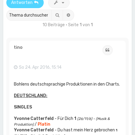
Antworten
Suche
Erweiterte Suche
10 Beiträge • Seite
1
von
1
tino
Zitat
So 24. Apr 2016, 15:14
Bohlens deutschsprachige Produktionen in den Charts.
DEUTSCHLAND:
SINGLES
Yvonne Catterfeld
- Für Dich
1
(26/11/6) - (Musik &
/
Platin
Produktion)
Yvonne Catterfeld
- Du hast mein Herz gebrochen
1