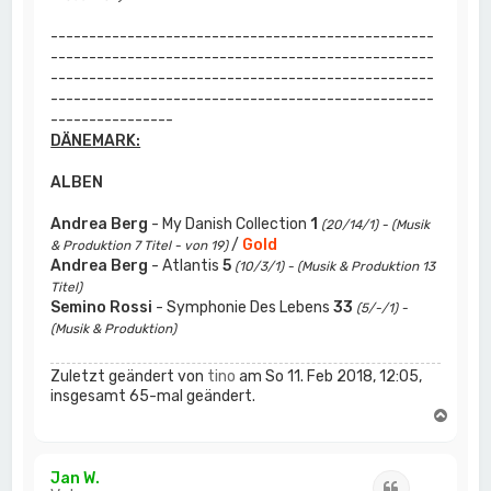
--------------------------------------------------
--------------------------------------------------
--------------------------------------------------
--------------------------------------------------
----------------
DÄNEMARK:
ALBEN
Andrea Berg
- My Danish Collection
1
(20/14/1) - (Musik
/
Gold
& Produktion 7 Titel - von 19)
Andrea Berg
- Atlantis
5
(10/3/1) - (Musik & Produktion 13
Titel)
Semino Rossi
- Symphonie Des Lebens
33
(5/-/1) -
(Musik & Produktion)
Zuletzt geändert von
tino
am So 11. Feb 2018, 12:05,
insgesamt 65-mal geändert.
N
a
c
h
Jan W.
Zitat
o