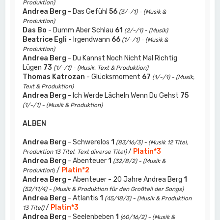
Produktion)
Andrea Berg
- Das Gefühl
56
(3/-/1) - (Musik &
Produktion)
Das Bo
- Dumm Aber Schlau
61
(2/-/1) - (Musik)
Beatrice Egli
- Irgendwann
66
(1/-/1) - (Musik &
Produktion)
Andrea Berg
- Du Kannst Noch Nicht Mal Richtig
Lügen
73
(1/-/1) - (Musik, Text & Produktion)
Thomas Katrozan
- Glücksmoment
67
(1/-/1) - (Musik,
Text & Produktion)
Andrea Berg
- Ich Werde Lächeln Wenn Du Gehst
75
(1/-/1) - (Musik & Produktion)
ALBEN
Andrea Berg
- Schwerelos
1
(83/16/3) - (Musik 12 Titel,
/
Platin*3
Produktion 13 Titel, Text diverse Titel)
Andrea Berg
- Abenteuer
1
(32/8/2) - (Musik &
/
Platin*2
Produktion
)
Andrea Berg
- Abenteuer - 20 Jahre Andrea Berg
1
(52/11/4) - (Musik & Produktion für den Großteil der Songs)
Andrea Berg
- Atlantis
1
(45/18/3) - (Musik & Produktion
/
Platin*3
13 Titel)
Andrea Berg
- Seelenbeben
1
(60/16/2) - (Musik &