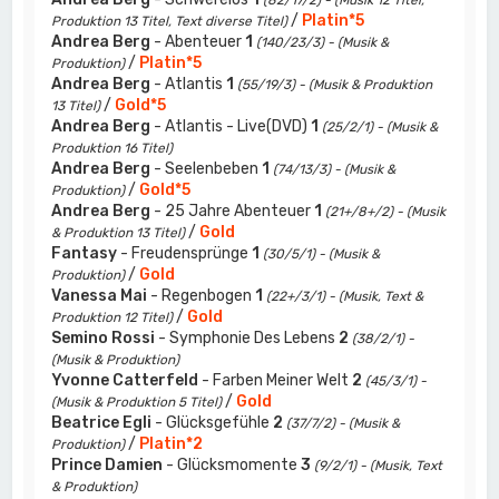
(82/17/2) - (Musik 12 Titel,
/
Platin*5
Produktion 13 Titel, Text diverse Titel)
Andrea Berg
- Abenteuer
1
(140/23/3) - (Musik &
/
Platin*5
Produktion)
Andrea Berg
- Atlantis
1
(55/19/3) - (Musik & Produktion
/
Gold*5
13 Titel)
Andrea Berg
- Atlantis - Live(DVD)
1
(25/2/1) - (Musik &
Produktion 16 Titel)
Andrea Berg
- Seelenbeben
1
(74/13/3) - (Musik &
/
Gold*5
Produktion)
Andrea Berg
- 25 Jahre Abenteuer
1
(21+/8+/2) - (Musik
/
Gold
& Produktion 13 Titel)
Fantasy
- Freudensprünge
1
(30/5/1) - (Musik &
/
Gold
Produktion)
Vanessa Mai
- Regenbogen
1
(22+/3/1) - (Musik, Text &
/
Gold
Produktion 12 Titel)
Semino Rossi
- Symphonie Des Lebens
2
(38/2/1) -
(Musik & Produktion)
Yvonne Catterfeld
- Farben Meiner Welt
2
(45/3/1) -
/
Gold
(Musik & Produktion 5 Titel)
Beatrice Egli
- Glücksgefühle
2
(37/7/2) - (Musik &
/
Platin*2
Produktion)
Prince Damien
- Glücksmomente
3
(9/2/1) - (Musik, Text
& Produktion)