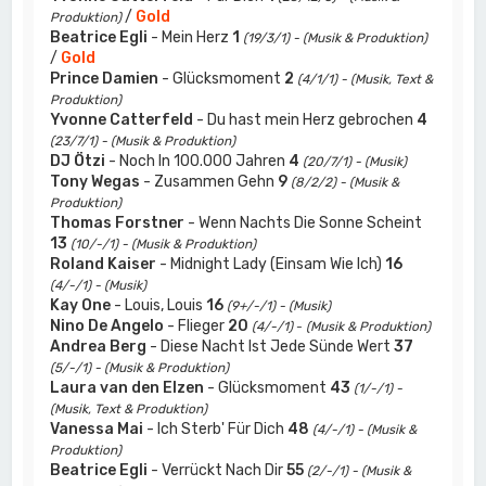
/
Gold
Produktion)
Beatrice Egli
- Mein Herz
1
(19/3/1) - (Musik & Produktion)
/
Gold
Prince Damien
- Glücksmoment
2
(4/1/1) - (Musik, Text &
Produktion)
Yvonne Catterfeld
- Du hast mein Herz gebrochen
4
(23/7/1) - (Musik & Produktion)
DJ Ötzi
- Noch In 100.000 Jahren
4
(20/7/1) - (Musik)
Tony Wegas
- Zusammen Gehn
9
(8/2/2) - (Musik &
Produktion)
Thomas Forstner
- Wenn Nachts Die Sonne Scheint
13
(10/-/1) - (Musik & Produktion)
Roland Kaiser
- Midnight Lady (Einsam Wie Ich)
16
(4/-/1) - (Musik)
Kay One
- Louis, Louis
16
(9+/-/1) - (Musik)
Nino De Angelo
- Flieger
20
(4/-/1)
-
(Musik & Produktion)
Andrea Berg
- Diese Nacht Ist Jede Sünde Wert
37
(5/-/1) - (Musik & Produktion)
Laura van den Elzen
- Glücksmoment
43
(1/-/1) -
(Musik, Text & Produktion)
Vanessa Mai
- Ich Sterb' Für Dich
48
(4/-/1) - (Musik &
Produktion)
Beatrice Egli
- Verrückt Nach Dir
55
(2/-/1) - (Musik &