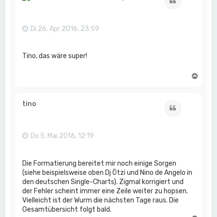
Zitat
o
b
e
n
Di 26. Apr 2016, 23:59
Tino, das wäre super!
N
a
c
h
tino
Zitat
o
b
e
n
Do 5. Mai 2016, 12:19
Die Formatierung bereitet mir noch einige Sorgen
(siehe beispielsweise oben Dj Ötzi und Nino de Angelo in
den deutschen Single-Charts). Zigmal korrigiert und
der Fehler scheint immer eine Zeile weiter zu hopsen.
Vielleicht ist der Wurm die nächsten Tage raus. Die
Gesamtübersicht folgt bald.