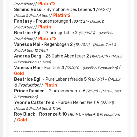
/
Platin*2
Produktion)
Semino Rossi
- Symphonie Des Lebens
1
(44/6/2) -
/
Platin*2
(Musik & Produktion)
Fantasy
- Freudensprünge
1
(33/7/2) - (Musik &
/
Platin
Produktion)
Beatrice Egli
- Glücksgefühle
2
(52/16/3) - (Musik &
/
Platin *2
Produktion)
Vanessa Mai
- Regenbogen
2
(19+/3/1) - (Musik, Text &
Produktion 12 Titel)
Andrea Berg
- 25 Jahre Abenteuer
2
(19+/5+/1) - (Musik
& Produktion 13 Titel)
Vanessa Mai
- Für Dich
4
/
(35/4/1) - (Musik & Produktion)
Gold
Beatrice Egli
- Pure Lebensfreude
5
(48/7/1) - (Musik
& Produktion)
/
Platin
Prince Damien
- Glücksmomente
6
(7/2/1) - (Musik, Text
& Produktion)
Yvonne Catterfeld
- Farben Meiner Welt
9
(22/1/1) -
(Musik & Produktion 5 Titel)
Roy Black - Rosenzeit
10
(18/1/1) - (Musik & Produktion)
/
Gold
--------------------------------------------------