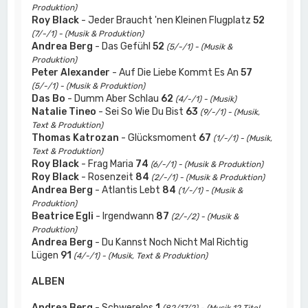
Produktion)
Roy Black
- Jeder Braucht 'nen Kleinen Flugplatz
52
(7/-/1) - (Musik & Produktion)
Andrea Berg
- Das Gefühl
52
(5/-/1) - (Musik &
Produktion)
Peter Alexander
- Auf Die Liebe Kommt Es An
57
(5/-/1) - (Musik & Produktion)
Das Bo
- Dumm Aber Schlau
62
(4/-/1) - (Musik)
Natalie Tineo
- Sei So Wie Du Bist
63
(9/-/1) - (Musik,
Text & Produktion)
Thomas Katrozan
- Glücksmoment
67
(1/-/1) - (Musik,
Text & Produktion)
Roy Black
- Frag Maria
74
(6/-/1) - (Musik & Produktion)
Roy Black
- Rosenzeit
84
(2/-/1) - (Musik & Produktion)
Andrea Berg
- Atlantis Lebt
84
(1/-/1) - (Musik &
Produktion)
Beatrice Egli
- Irgendwann
87
(2/-/2) - (Musik &
Produktion)
Andrea Berg
- Du Kannst Noch Nicht Mal Richtig
Lügen
91
(4/-/1) - (Musik, Text & Produktion)
ALBEN
Andrea Berg
- Schwerelos
1