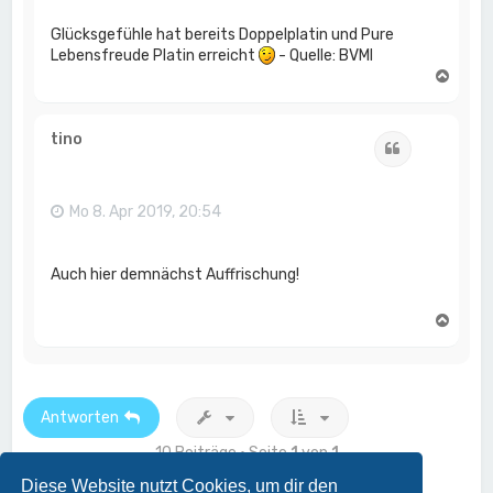
Glücksgefühle hat bereits Doppelplatin und Pure
Lebensfreude Platin erreicht
- Quelle: BVMI
N
a
c
h
tino
Zitat
o
b
e
n
Mo 8. Apr 2019, 20:54
Auch hier demnächst Auffrischung!
N
a
c
h
o
b
Antworten
e
n
10 Beiträge • Seite
1
von
1
Diese Website nutzt Cookies, um dir den