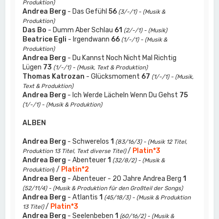
Produktion)
Andrea Berg
- Das Gefühl
56
(3/-/1) - (Musik &
Produktion)
Das Bo
- Dumm Aber Schlau
61
(2/-/1) - (Musik)
Beatrice Egli
- Irgendwann
66
(1/-/1) - (Musik &
Produktion)
Andrea Berg
- Du Kannst Noch Nicht Mal Richtig
Lügen
73
(1/-/1) - (Musik, Text & Produktion)
Thomas Katrozan
- Glücksmoment
67
(1/-/1) - (Musik,
Text & Produktion)
Andrea Berg
- Ich Werde Lächeln Wenn Du Gehst
75
(1/-/1) - (Musik & Produktion)
ALBEN
Andrea Berg
- Schwerelos
1
(83/16/3) - (Musik 12 Titel,
/
Platin*3
Produktion 13 Titel, Text diverse Titel)
Andrea Berg
- Abenteuer
1
(32/8/2) - (Musik &
/
Platin*2
Produktion
)
Andrea Berg
- Abenteuer - 20 Jahre Andrea Berg
1
(52/11/4) - (Musik & Produktion für den Großteil der Songs)
Andrea Berg
- Atlantis
1
(45/18/3) - (Musik & Produktion
/
Platin*3
13 Titel)
Andrea Berg
- Seelenbeben
1
(60/16/2) - (Musik &