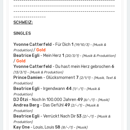
--------------------------------------------------
--------------------------------------------------
--------------------------------------------------
----------------
SCHWEIZ:
SINGLES
Yvonne Catterfeld
- Für Dich
1
(19/10/3) - (Musik &
/
Gold
Produktion)
Beatrice Egli
- Mein Herz
1
(20/3/1) - (Musik & Produktion)
/
Gold
Yvonne Catterfeld
- Du hast mein Herz gebrochen
6
(13/3/1) - (Musik & Produktion)
Prince Damien
- Glücksmoment
7
(2/1/1) - (Musik, Text &
Produktion)
Beatrice Egli
- Irgendwann
44
(1/-/1) - (Musik &
Produktion)
DJ Ötzi
- Noch In 100.000 Jahren
49
(6/-/1) - (Musik)
Andrea Berg
- Das Gefühl
49
(2/-/1) - (Musik &
Produktion)
Beatrice Egli
- Verrückt Nach Dir
53
(2/-/1) - (Musik &
Produktion)
Kay One
- Louis, Louis
58
(8/-/1) - (Musik)