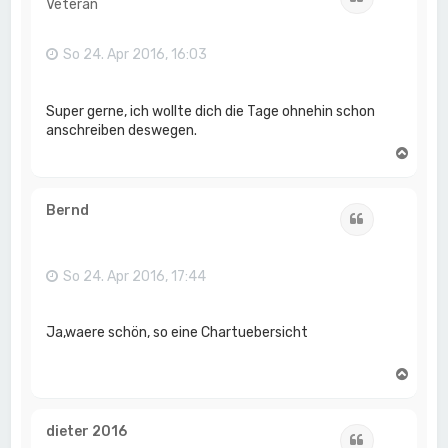
Veteran
b
e
n
So 24. Apr 2016, 16:03
Super gerne, ich wollte dich die Tage ohnehin schon
anschreiben deswegen.
N
a
c
h
Bernd
Zitat
o
b
e
n
So 24. Apr 2016, 17:44
Ja,waere schön, so eine Chartuebersicht
N
a
c
h
dieter 2016
Zitat
o