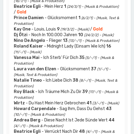
(16/7/1) - (Musik & Produktion)
Beatrice Egli
- Mein Herz
1
(24/3/1) - (Musik & Produktion)
/
Gold
Prince Damien
- Glücksmoment
1
(6/2/1) - (Musik, Text &
Produktion)
Kay One
- Louis, Louis
9
/
Gold
(19/3/2) - (Musik)
Dj Ötzi
- Noch In 100.000 Jahren
10
(24/2/2) - (Musik)
Nino De Angelo
- Flieger
13
(13/-/1) - (Musik & Produktion)
Roland Kaiser
- Midnight Lady (Einsam Wie Ich)
16
(11/-/1) - (Musik)
Vanessa Mai
- Ich Sterb' Für Dich
35
(5/-/1) - (Musik &
Produktion)
Laura van den Elzen
- Glücksmoment
37
(1/-/1) -
(Musik, Text & Produktion)
Natalie Tineo
- Ich Liebe Dich
38
(8/-/1) - (Musik, Text &
Produktion)
Roy Black
- Ich Träume Mich Zu Dir
39
(17/-/1) - (Musik &
Produktion)
Wirtz
- Du Hast Mein Herz Gebrochen
41
(3/-/1) - (Musik)
Howard Carpendale
- Sag Ihm, Dass Du Gehst
43
(10/-/1) - (Musik & Produktion)
Andrea Berg
- Diese Nacht Ist Jede Sünde Wert
44
(4/-/1) - (Musik & Produktion)
Beatrice Egli
- Verrückt Nach Dir
48
(4/-/1) - (Musik &