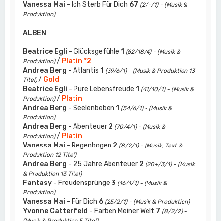
Vanessa Mai
- Ich Sterb Für Dich
67
(2/-/1) - (Musik &
Produktion)
ALBEN
Beatrice Egli
- Glücksgefühle
1
(62/18/4) - (Musik &
/
Platin *2
Produktion)
Andrea Berg
- Atlantis
1
(39/6/1)
-
(Musik & Produktion 13
/
Gold
Titel)
Beatrice Egli
- Pure Lebensfreude
1
(41/10/1) - (Musik &
/
Platin
Produktion)
Andrea Berg
- Seelenbeben
1
(54/6/1) - (Musik &
Produktion)
Andrea Berg
- Abenteuer
2
(70/4/1) - (Musik &
/
Platin
Produktion)
Vanessa Mai
- Regenbogen
2
(8/2/1) - (Musik, Text &
Produktion 12 Titel)
Andrea Berg
- 25 Jahre Abenteuer
2
(20+/3/1) - (Musik
& Produktion 13 Titel)
Fantasy
- Freudensprünge
3
(16/1/1) - (Musik &
Produktion)
Vanessa Mai
- Für Dich
6
(25/2/1) - (Musik & Produktion)
Yvonne Catterfeld
- Farben Meiner Welt
7
(8/2/2) -
(Musik & Produktion 5 Titel)