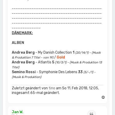
--------------------------------------------------
--------------------------------------------------
--------------------------------------------------
--------------------------------------------------
----------------
DÄNEMARK:
ALBEN
Andrea Berg
- My Danish Collection
1
(20/14/1) - (Musik
/
Gold
& Produktion 7 Titel - von 19)
Andrea Berg
- Atlantis
5
(10/3/1) - (Musik & Produktion 13
Titel)
Semino Rossi
- Symphonie Des Lebens
33
(5/-/1) -
(Musik & Produktion)
Zuletzt geändert von
tino
am So 11. Feb 2018, 12:05,
insgesamt 65-mal geändert.
N
a
c
h
Jan W.
Zitat
o