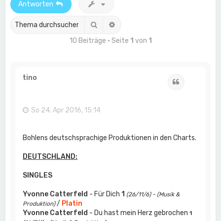
Antworten
Suche
Erweiterte Suche
10 Beiträge • Seite
1
von
1
tino
Zitat
So 24. Apr 2016, 15:14
Bohlens deutschsprachige Produktionen in den Charts.
DEUTSCHLAND:
SINGLES
Yvonne Catterfeld
- Für Dich
1
(26/11/6) - (Musik &
/
Platin
Produktion)
Yvonne Catterfeld
- Du hast mein Herz gebrochen
1