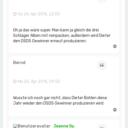
b
e
n
So 24. Apr 2016, 22:00
Oh ja das wäre super. Man kann ja gleich die drei
Schlager Alben mit reinpacken, außerdem wird Dieter
den DSDS Gewinner erneut produzieren.
N
a
c
h
Bernd
Zitat
o
b
e
n
Mo 25. Apr 2016, 09:50
Wusste ich noch gar nicht, dass Dieter Bohlen diese
Jahr wieder den DSDS Gewinner produzieren wird
N
a
c
h
Jeanne Sy.