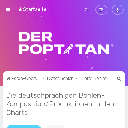
Startseite
S
Foren-Übersicht
Dieter Bohlen
Dieter Bohlen
u
Die deutschprachigen Bohlen-
c
h
Komposition/Produktionen in den
e
Charts