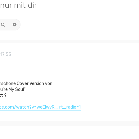
nur mit dir
Suche
Erweiterte Suche
 17:53
erschöne Cover Version von
u're My Soul"
t ?
be.com/watch?v=weElwvR ... rt_radio=1