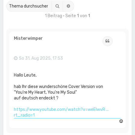
Suche
Erweiterte Suche
1 Beitrag • Seite
1
von
1
Misterwimper
Zitat
So 31. Aug 2025, 17:53
Hallo Leute,
hab Ihr diese wunderschöne Cover Version von
"You're My Heart, You're My Soul"
auf deutsch endeckt ?
https://www.youtube.com/watch?v=weElwvR ...
rt_radio=1
N
a
c