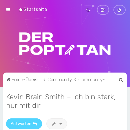
Startseite
S
Foren-Übersicht
Community
Community-Talk
u
Kevin Brain Smith – Ich bin stark,
c
h
nur mit dir
e
Antworten