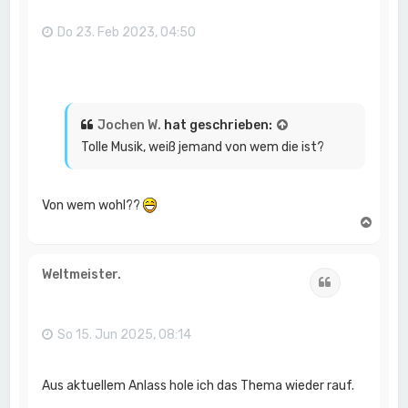
e
n
Do 23. Feb 2023, 04:50
Jochen W.
hat geschrieben:
Tolle Musik, weiß jemand von wem die ist?
Von wem wohl??
N
a
c
h
Weltmeister.
Zitat
o
b
e
n
So 15. Jun 2025, 08:14
Aus aktuellem Anlass hole ich das Thema wieder rauf.