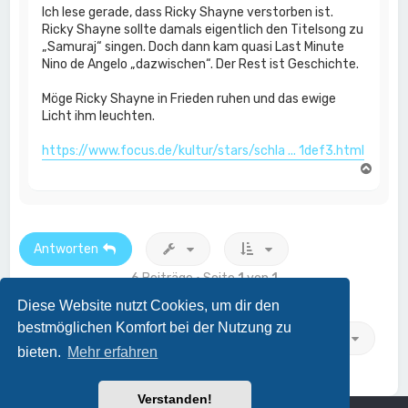
Ich lese gerade, dass Ricky Shayne verstorben ist.
Ricky Shayne sollte damals eigentlich den Titelsong zu
„Samuraj“ singen. Doch dann kam quasi Last Minute
Nino de Angelo „dazwischen“. Der Rest ist Geschichte.
Möge Ricky Shayne in Frieden ruhen und das ewige
Licht ihm leuchten.
https://www.focus.de/kultur/stars/schla ... 1def3.html
N
a
c
h
o
b
Antworten
e
n
6 Beiträge • Seite
1
von
1
Diese Website nutzt Cookies, um dir den
bestmöglichen Komfort bei der Nutzung zu
Gehe zu
bieten.
Mehr erfahren
Verstanden!