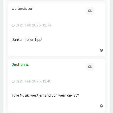
c
h
Weltmeister.
Zitat
o
b
e
n
Di 21. Feb 2023, 12:34
Danke - toller Tipp!
N
a
c
h
Jochen W.
Zitat
o
b
e
n
Di 21. Feb 2023, 12:40
Tolle Musik, weiß jemand von wem die ist?
N
a