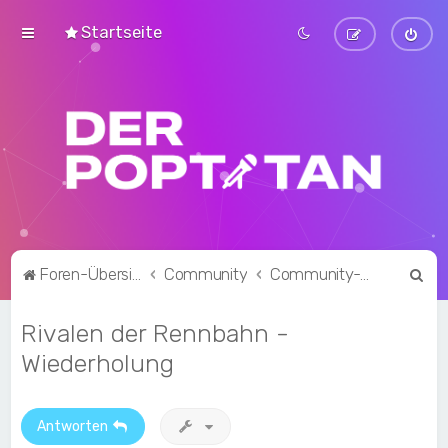
Startseite
S
Foren-Übersicht
Community
Community-Talk
u
Rivalen der Rennbahn -
c
h
Wiederholung
e
Antworten