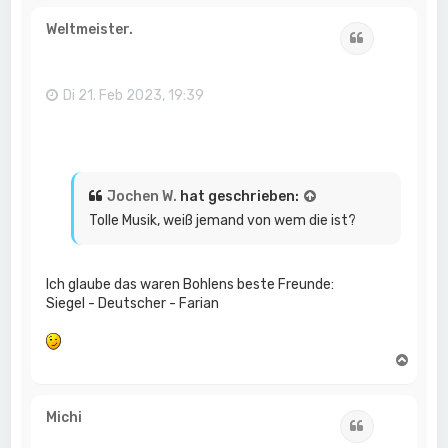
c
h
Weltmeister.
Zitat
o
b
e
n
Di 21. Feb 2023, 19:39
Jochen W.
hat geschrieben:
Tolle Musik, weiß jemand von wem die ist?
Ich glaube das waren Bohlens beste Freunde:
Siegel - Deutscher - Farian
N
a
c
h
Michi
Zitat
o
b