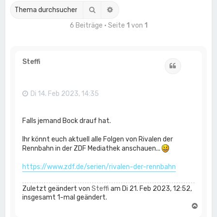
Suche
Erweiterte Suche
6 Beiträge • Seite
1
von
1
Steffi
Zitat
Di 14. Feb 2023, 14:35
Falls jemand Bock drauf hat.
Ihr könnt euch aktuell alle Folgen von Rivalen der
Rennbahn in der ZDF Mediathek anschauen...
https://www.zdf.de/serien/rivalen-der-rennbahn
Zuletzt geändert von
Steffi
am Di 21. Feb 2023, 12:52,
insgesamt 1-mal geändert.
N
a