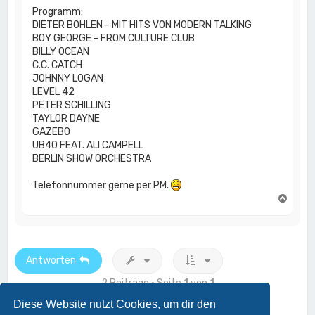
Programm:
DIETER BOHLEN - MIT HITS VON MODERN TALKING
BOY GEORGE - FROM CULTURE CLUB
BILLY OCEAN
C.C. CATCH
JOHNNY LOGAN
LEVEL 42
PETER SCHILLING
TAYLOR DAYNE
GAZEBO
UB40 FEAT. ALI CAMPELL
BERLIN SHOW ORCHESTRA
Telefonnummer gerne per PM.
N
a
c
h
o
b
Antworten
e
n
2 Beiträge • Seite
1
von
1
Diese Website nutzt Cookies, um dir den