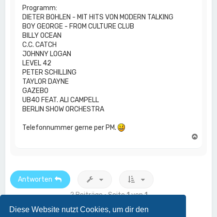
Programm:
DIETER BOHLEN - MIT HITS VON MODERN TALKING
BOY GEORGE - FROM CULTURE CLUB
BILLY OCEAN
C.C. CATCH
JOHNNY LOGAN
LEVEL 42
PETER SCHILLING
TAYLOR DAYNE
GAZEBO
UB40 FEAT. ALI CAMPELL
BERLIN SHOW ORCHESTRA
Telefonnummer gerne per PM.
N
a
c
h
o
b
Antworten
e
n
2 Beiträge • Seite
1
von
1
Diese Website nutzt Cookies, um dir den