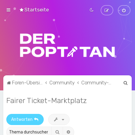
Startseite
S
Foren-Übersicht
Community
Community-Talk
u
Fairer Ticket-Marktplatz
c
h
e
Antworten
Suche
Erweiterte Suche