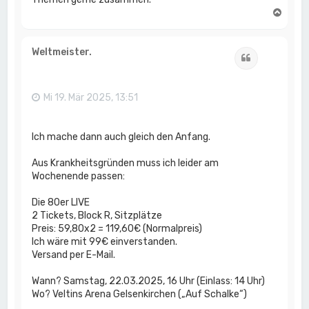
N
a
c
h
Weltmeister.
Zitat
o
b
e
n
Mi 19. Mär 2025, 13:51
Ich mache dann auch gleich den Anfang.
Aus Krankheitsgründen muss ich leider am
Wochenende passen:
Die 80er LIVE
2 Tickets, Block R, Sitzplätze
Preis: 59,80x2 = 119,60€ (Normalpreis)
Ich wäre mit 99€ einverstanden.
Versand per E-Mail.
Wann? Samstag, 22.03.2025, 16 Uhr (Einlass: 14 Uhr)
Wo? Veltins Arena Gelsenkirchen („Auf Schalke“)