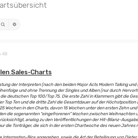
hartsübersicht
Suche
Erweiterte Suche
6:48
hlen Sales-Charts
stung der Interpreten (nach den beiden Major Acts Modern Talking und 
henfolge und ohne Trennung der Singles und Alben (nur durch Hervorhe
n die deutschen Top 100/Top 75. Die erste Zahl in Klammern gibt die Gesa
r Top Ten und die dritte Zahl die Gesamtdauer auf der Höchstposition an
25 Wochen in den Charts, davon 15 Wochen unter den ersten Zehn und i
n die sogenannten "eingefrorenen" Wochen zwischen Weihnachten und 
erücksichtigt, analog zu den Veröffentlichungen der Hit-Bilanz-Ausgabe
nur die Tonträger, die sich in der ersten Chartwoche des neuen Jahres
e Interpreten-Bios angegeben, sowie die Art der Beteiligung von Dieter