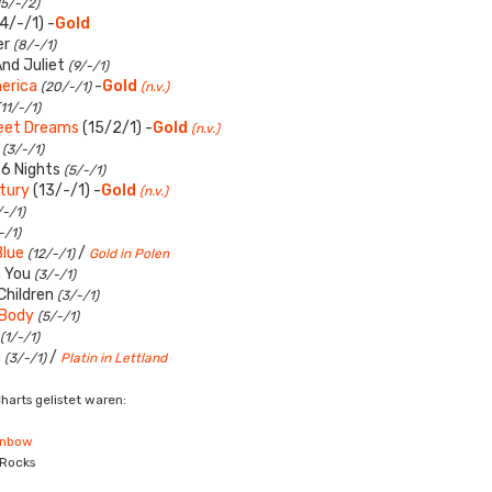
15/-/2)
4/-/1) -
Gold
er
(8/-/1)
nd Juliet
(9/-/1)
erica
-
Gold
(20/-/1)
(n.v.)
(11/-/1)
eet Dreams
(15/2/1) -
Gold
(n.v.)
r
(3/-/1)
 6 Nights
(5/-/1)
tury
(13/-/1) -
Gold
(n.v.)
/-/1)
-/1)
Blue
/
(12/-/1)
Gold in Polen
h You
(3/-/1)
Children
(3/-/1)
 Body
(5/-/1)
(1/-/1)
m
/
(3/-/1)
Platin in Lettland
Charts gelistet waren:
inbow
 Rocks