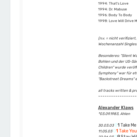
1994: That's Love
1994: Dr. Mabuse
1996: Body To Body
1998: Love Will Drive 
(n.v. = nicht verifizi
Wochenanzahl Singles:
Besonderes: "Silent Wa
Bohlen und der US-Sän
Children" wurde veröff
Symphony" war für etw
"Backstreet Dreams" er
all tracks written & p
------------------
Alexander Klaws
*03.09.1983, Ahlen
0
1
Take Me
30.03.03
0
1
Take You
11.05.03
0
9
Stay Wi