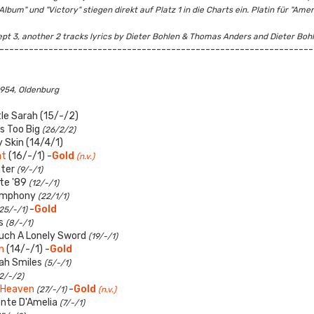
lbum" und "Victory" stiegen direkt auf Platz 1 in die Charts ein. Platin für "Amer
cept 3, another 2 tracks lyrics by Dieter Bohlen & Thomas Anders and Dieter Bo
----------------------------------------------------------------
1954, Oldenburg
tle Sarah (15/-/2)
s Too Big
(26/2/2)
 Skin (14/4/1)
at
(16/-/1) -
Gold
(n.v.)
ater
(9/-/1)
te '89
(12/-/1)
ymphony
(22/1/1)
-
Gold
25/-/1)
s
(8/-/1)
Such A Lonely Sword
(19/-/1)
n
(14/-/1) -
Gold
ah Smiles
(5/-/1)
2/-/2)
 Heaven
-
Gold
(27/-/1)
(n.v.)
nte D'Amelia
(7/-/1)