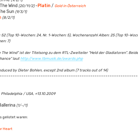
(9/2/1)
 The Wind
-
Platin
/
(20/11/2)
Gold in Österreich
The Sun
(9/3/1)
m
(8/2/1)
52 (Top 10-Wochen: 24, Nr. 1-Wochen: 5), Wochenanzahl Alben: 25 (Top 10-Woche
en: 7)
 The Wind" ist der Titelsong zu dem RTL-Zweiteiler "Held der Gladiatoren". Beide
Chance" laut
http://www.tbmusik.de/awards.php
roduced by Dieter Bohlen, except 2nd album (7 tracks out of 14)
----------------------------------------------------------------
7, Philadelphia / USA, +13.10.2009
allerina
(1/-/1)
ts gelistet waren:
r Heart