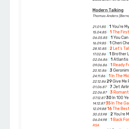
Modern Talking
Thomas Anders (Bernd 
0
1
You're My
21.01.85
0
1
The Firs
15.04.85
0
1
You Can 
06.05.85
0
1
Cheri Che
16.09.85
0
2
Let's Ta
28.10.85
0
1
Brother 
17.02.86
0
1
Atlantis 
02.06.86
0
1
Ready F
09.06.86
0
3
Geronimo
20.10.86
0
1
In The Mi
24.11.86
29
Give Me 
22.12.86
0
7
Jet Airli
01.06.87
0
3
Romanti
22.06.87
30
In 100 Y
07.12.87
35
In The Ga
14.12.87
16
The Best
12.09.88
0
2
You're M
30.03.98
0
1
Back Fo
06.04.98
RSA