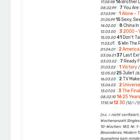
16
Brother L
17.08.98
0
7
You Are
08.02.99
0
1
Alone - 
07.03.99
15
Sexy, Se
31.05.99
0
8
China In
14.02.00
0
3
2000 - 
12.03.00
41
Don't Ta
15.05.00
1
0
5
Win The 
11.03.0
0
2
America
01.04.01
37
Last Exi
03.06.01
0
7
Ready F
03.03.02
0
1
Victory
31.03.02
(
25
Juliet
12.05.02
(8
0
2
TV Make
16.03.03
0
2
Univers
13.04.03
0
3
The Fina
13.07.03
16
25 Years
08.02.10
12
30
17.10.14
(12/-/1)
(n.v. = nicht verifizi
Wochenanzahl Singles: 
10-Wochen: 183, Nr. 1
Besonderes: Modern Tal
Ausnahme kam mindesten