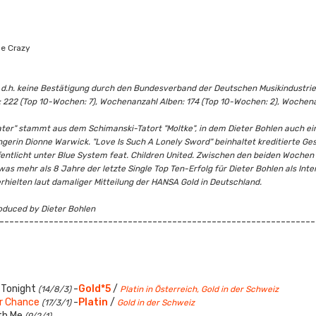
Me Crazy
ert, d.h. keine Bestätigung durch den Bundesverband der Deutschen Musikindustrie
 222 (Top 10-Wochen: 7), Wochenanzahl Alben: 174 (Top 10-Wochen: 2), Wochena
ter" stammt aus dem Schimanski-Tatort "Moltke", in dem Dieter Bohlen auch eine Kl
gerin Dionne Warwick. "Love Is Such A Lonely Sword" beinhaltet kreditierte G
entlicht unter Blue System feat. Children United. Zwischen den beiden Wochen a
as mehr als 8 Jahre der letzte Single Top Ten-Erfolg für Dieter Bohlen als In
hielten laut damaliger Mitteilung der HANSA Gold in Deutschland.
roduced by Dieter Bohlen
----------------------------------------------------------------
 Tonight
-
Gold*5
/
(14/8/3)
Platin in Österreich, Gold in der Schweiz
r Chance
-
Platin
/
(17/3/1)
Gold in der Schweiz
th Me