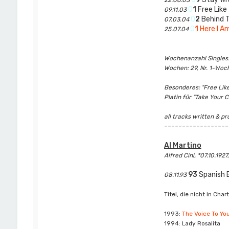
22.06.03
0
1
Free Like
09.11.03
0
2
Behind 
07.03.04
0
1
Here I A
25.07.04
Wochenanzahl Singles: 
Wochen: 29, Nr. 1-Woch
Besonderes: "Free Like
Platin für "Take Your 
all tracks written & p
------------------
Al Martino
Alfred Cini, *07.10.192
93
Spanish B
08.11.93
Titel, die nicht in Char
1993:
The Voice To You
1994: Lady Rosalita