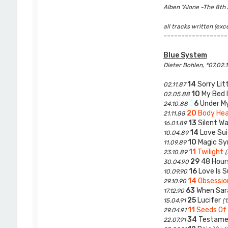
Alben "Alone -The 8th A
all tracks written (ex
------------------
Blue System
Dieter Bohlen, *07.02.
14
Sorry Lit
02.11.87
10
My Bed I
02.05.88
0
6
Under My
24.10.88
20
Body He
21.11.88
13
Silent W
16.01.89
14
Love Sui
10.04.89
10
Magic S
11.09.89
11
Twilight
23.10.89
(
29
48 Hour
30.04.90
16
Love Is 
10.09.90
14
Obsessio
29.10.90
63
When Sar
17.12.90
25
Lucifer
15.04.91
(1
11
Seeds Of
29.04.91
34
Testame
22.07.91