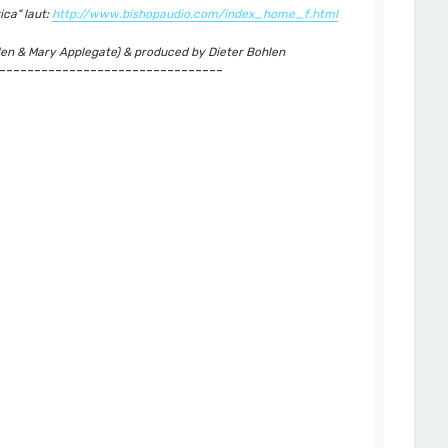
ica" laut:
http://www.bishopaudio.com/index_home_f.html
hlen & Mary Applegate) & produced by Dieter Bohlen
--------------------------------