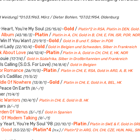
Weidung) *01.03.1963, Mörz / Dieter Bohlen, *07.02.1954, Oldenburg
 Heart, You're My Soul
-
Gold
/
(25/15/6)
Platin*2 in RSA, Platin in DEN, Gold 
t Album
-
Platin
/
(43/18/3)
Platin in A, CH, Gold in B, CHI, E, FIN, ISR, POR, NO
Win If You Want
-
Gold
/
(21/9/1)
Gold in B und F, Silber in POR
ri Lady
-
Gold
/
(22/10/4)
Gold in Belgien und Schweden, Silber in Frankreich
lk About Love
-
Platin
/
(44/12/4)
Platin in A, Gold in CH, CHI, E, HK, NOR
Louie
/
(17/7/4)
Gold in Südafrika, Silber in Großbritannien und Frankreich
Is Calling (S.O.S. For Love)
/
(14/8/4)
Gold in Belgien
or Romance
-
Platin
/
(26/11/5)
Platin in CHI, E, RSA, Gold in ARG, A, B, HK
's Cadillac
(11/5/2)
ddle Of Nowhere
-
Gold
/
(13/8/1)
Platin in CHI, E, Gold in A, BEL, HK
Peace On Earth
(8/-/1)
ner
(11/4/1)
c Warriors
/
(10/4/1)
Platin in CHI, E, Gold in B, HK
ears
(6/-/1)
rden Of Venus
/
(5/-/1)
Gold in Spanien
 Of Modern Talking
(9/-/1)
y Yeart, You're My Soul '98
-
Platin
/
(20/10/1)
Platin in SWE & F, Gold in GR
r Good
-
Platin*4
(53/22/5)
(n.v.) /
Platin*2 in ARG, CH, CHI, CZE, HUN, MAL, SIN,