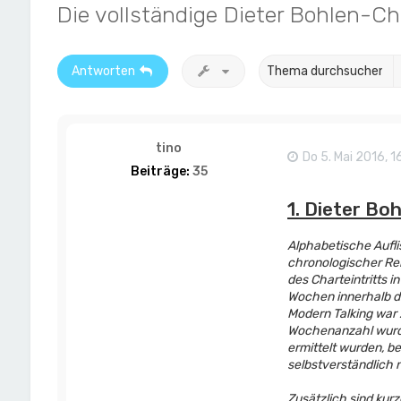
Die vollständige Dieter Bohlen-C
Antworten
tino
Do 5. Mai 2016, 1
Beiträge:
35
1. Dieter Bo
Alphabetische Aufli
chronologischer Rei
des Charteintritts i
Wochen innerhalb de
Modern Talking war 
Wochenanzahl wurde
ermittelt wurden, b
selbstverständlich 
Zusätzlich sind kurz