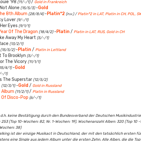
ouie '98
/
(11/-/1)
Gold in Frankreich
 Not Alone
-
Gold
(15/5/3)
The 8th Album
-
Platin*2
(28/8/4)
(n.v.) /
Platin*2 in LAT, Platin in CH, POL, S
xy Lover
(9/-/1)
 Her Eyes
(9/1/1)
Year Of The Dragon
-
Platin
/
(18/4/2)
Platin in LAT, RUS, Gold in CH
ke Away My Heart
(5/-/1)
Race
(13/2/1)
-
Platin
/
(15/5/2)
Platin in Lettland
t To Brooklyn
(5/-/1)
or The Vicory
(11/1/1)
-
Gold
15/4/1)
/-/1)
s The Superstar
(12/5/2)
e
-
Gold
/
(12/3/1)
Gold in Russland
l Album
/
(11/2/1)
Platin in Russland
 Of Disco-Pop
(6/-/1)
ert, d.h. keine Bestätigung durch den Bundesverband der Deutschen Musikindustrie
253 (Top 10-Wochen: 82, Nr. 1-Wochen: 19), Wochenanzahl Alben: 320 (Top 10 -W
-Wochen: 38)
king ist der einzige Musikact in Deutschland, der mit den tatsächlich ersten fün
s eine Single aus jedem Album unter die ersten Zehn. Alle Alben, die die Top Te