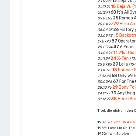
12
Deja Vu
23.09.91
(
18
Deja Vu
(1
21.10.91
60
It's All Ov
16.12.91
25
Romeo A
09.03.92
29
Hello Am
20.04.92
26
History
05.04.93
0
5
Backstr
03.05.93
87
Operato
19.07.93
47
6 Years,
28.03.94
11
21st Cen
04.04.94
24
X-Ten
21.11.94
(10
29
Laila
25.09.95
(15/
18
Forever 
23.10.95
58
Only Wit
17.06.96
67
For The 
30.09.96
29
Body To
28.10.96
79
Anything
24.11.97
38
Here I A
01.12.97
Titel, die nicht in den 
1987:
Walking On A Ra
1989: Love Me On The
1992: I Will Survive