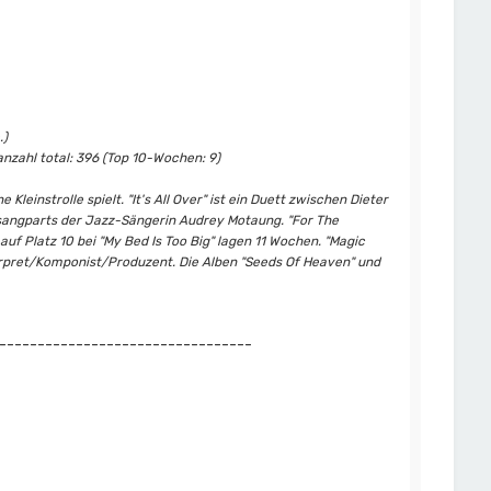
.)
nzahl total: 396 (Top 10-Wochen: 9)
einstrolle spielt. "It's All Over" ist ein Duett zwischen Dieter
esangparts der Jazz-Sängerin Audrey Motaung. "For The
uf Platz 10 bei "My Bed Is Too Big" lagen 11 Wochen. "Magic
terpret/Komponist/Produzent. Die Alben "Seeds Of Heaven" und
---------------------------------