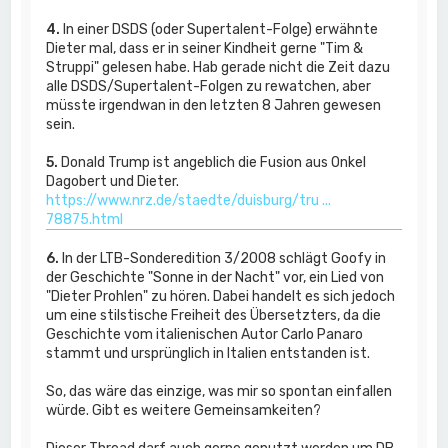
4.
In einer DSDS (oder Supertalent-Folge) erwähnte
Dieter mal, dass er in seiner Kindheit gerne "Tim &
Struppi" gelesen habe. Hab gerade nicht die Zeit dazu
alle DSDS/Supertalent-Folgen zu rewatchen, aber
müsste irgendwan in den letzten 8 Jahren gewesen
sein.
5.
Donald Trump ist angeblich die Fusion aus Onkel
Dagobert und Dieter.
https://www.nrz.de/staedte/duisburg/tru ...
78875.html
6.
In der LTB-Sonderedition 3/2008 schlägt Goofy in
der Geschichte "Sonne in der Nacht" vor, ein Lied von
"Dieter Prohlen" zu hören. Dabei handelt es sich jedoch
um eine stilstische Freiheit des Übersetzters, da die
Geschichte vom italienischen Autor Carlo Panaro
stammt und ursprünglich in Italien entstanden ist.
So, das wäre das einzige, was mir so spontan einfallen
würde. Gibt es weitere Gemeinsamkeiten?