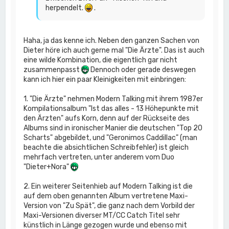
herpendelt.
.
Haha, ja das kenne ich. Neben den ganzen Sachen von
Dieter höre ich auch gerne mal "Die Ärzte". Das ist auch
eine wilde Kombination, die eigentlich gar nicht
zusammenpasst
Dennoch oder gerade deswegen
kann ich hier ein paar Kleinigkeiten mit einbringen:
1. "Die Ärzte" nehmen Modern Talking mit ihrem 1987er
Kompilationsalbum "Ist das alles - 13 Höhepunkte mit
den Ärzten" aufs Korn, denn auf der Rückseite des
Albums sind in ironischer Manier die deutschen "Top 20
Scharts" abgebildet, und "Geronimos Caddillac" (man
beachte die absichtlichen Schreibfehler) ist gleich
mehrfach vertreten, unter anderem vom Duo
"Dieter+Nora"
2. Ein weiterer Seitenhieb auf Modern Talking ist die
auf dem oben genannten Album vertretene Maxi-
Version von "Zu Spät", die ganz nach dem Vorbild der
Maxi-Versionen diverser MT/CC Catch Titel sehr
künstlich in Länge gezogen wurde und ebenso mit