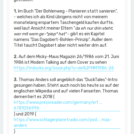
1.
Im Buch "Der Bohlenweg - Planieren statt sanieren",
- welches ich als Kind übrigens nicht von meinem
monatelang erspartem Taschengeld kaufen durfte,
weil laut Ansicht meiner Eltern "
da eh nur drin steht,
wer mit wem ge-*piep* hat"
- gibt es ein Kapitel
namens "Das Dagobert-Bohlen-Prinzip". Außer dem
Titel taucht Dagobert aber nicht weiter drin auf.
2.
Auf dem Micky-Maus Magazin 26/1986 vom 21. Juni
1986 ist Modern Talking auf dem Cover zu sehen
https://inducks.org/issue.php?c=de%2FMM1986-26
3.
Thomas Anders soll angeblich das "DuckTales"-Intro
gesungen haben. Steht auch noch bis heute so auf der
englischen Wikpedia und auf vielen Fanseiten. Thomas
dementiert es 2018 (
https://www.pressreader.com/germany/erf ...
6781056996
) und 2019 (
https://www.schlagerplanetradio.com/pod ... mas-
anders
)