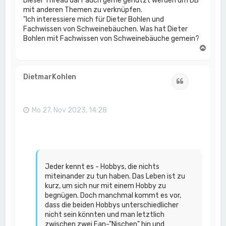
Dieser Thread darf auch gerne genutzt werden um DB
mit anderen Themen zu verknüpfen.
"Ich interessiere mich für Dieter Bohlen und
Fachwissen von Schweinebäuchen. Was hat Dieter
Bohlen mit Fachwissen von Schweinebäuche gemein?
N
a
c
h
DietmarKohlen
Zitat
o
b
e
n
Mo 27. Nov 2023, 14:28
Jeder kennt es - Hobbys, die nichts
miteinander zu tun haben. Das Leben ist zu
kurz, um sich nur mit einem Hobby zu
begnügen. Doch manchmal kommt es vor,
dass die beiden Hobbys unterschiedlicher
nicht sein könnten und man letztlich
zwischen zwei Fan-"Nischen" hin und