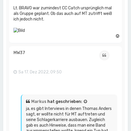
Lt. BRAVO war zumindest CC Catch ursprünglich mal
als Gruppe geplant. Ob das auch auf MT zutrifft weiß
ich jedoch nicht.
N
a
c
h
MW37
Zitat
o
b
e
n
Sa 17. Dez 2022, 09:50
Markus
hat geschrieben:
ja, es gibt Interviews in denen Thomas Anders
sagt, er wollte nicht für MT auftreten und
seine Schlagerkarriere ausbauen. Zugleich
gab es auch Hinweise, dass man eine Band
zusammenstellen wollte. Irgend ein Typ hat