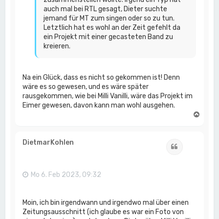
auch mal bei RTL gesagt, Dieter suchte
jemand für MT zum singen oder so zu tun.
Letztlich hat es wohl an der Zeit gefehlt da
ein Projekt mit einer gecasteten Band zu
kreieren.
Na ein Glück, dass es nicht so gekommen ist! Denn
wäre es so gewesen, und es wäre später
rausgekommen, wie bei Milli Vanilli, wäre das Projekt im
Eimer gewesen, davon kann man wohl ausgehen.
N
a
c
h
DietmarKohlen
Zitat
o
b
e
n
Mo 6. Feb 2023, 09:32
Moin, ich bin irgendwann und irgendwo mal über einen
Zeitungsausschnitt (ich glaube es war ein Foto von