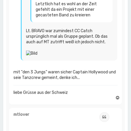
Letztlich hat es wohl an der Zeit
gefehlt da ein Projekt mit einer
gecasteten Band zu kreieren
Lt. BRAVO war zumindest CC Catch
ursprünglich mal als Gruppe geplant. Ob das
auch auf MT zutrifft weiß ich jedoch nicht.
mit "den 3 Jungs" waren sicher Captain Hollywood und
seie Tanzcrew gemeint, denke ich...
liebe Grüsse aus der Schweiz
N
a
c
h
mtlover
Zitat
o
b
e