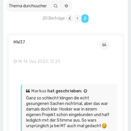
Suche
Erweiterte Suche
20 Beiträge
2
1
Vorherige
MW37
Zitat
Mi 14. Dez 2022, 12:23
Markus
hat geschrieben:
Ganz so schlecht klingen die echt
gesungenen Sachen nichtmal, aber das war
damals doch klar: Hooker war in einem
eigenen Projekt schon eingebunden und half
lediglich mit der Stimme aus. So wars
ursprünglich ja bei MT auch mal gedacht