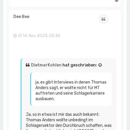
a
c
h
Dee Bee
Zitat
o
b
e
n
Di 14. Nov 2023, 00:36
DietmarKohlen
hat geschrieben:
ja, es gibt Interviews in denen Thomas
Anders sagt, er wollte nicht für MT
auftreten und seine Schlagerkarriere
ausbauen.
Ja, so in etwa ist mir das auch bekannt.
Thomas Anders wollte unbedingt im
Schlagersektor den Durchbruch schaffen, was