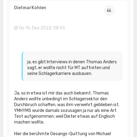
c
h
DietmarKohlen
Zitat
o
b
e
n
Do 15. Dez 2022, 08:55
ja, es gibt Interviews in denen Thomas Anders
sagt, er wollte nicht für MT auftreten und
seine Schlagerkarriere ausbauen.
Ja, so in etwa ist mir das auch bekannt. Thomas
Anders wollte unbedingt im Schlagersektor den
Durchbruch schaffen, was ihm verwehrt geblieben ist.
YMHYMS wurde damals sozusagen ja nur als eine Art
Test aufgenommen, weil Dieter etwas auf Englisch
machen wollte.
Hier die berühmte Gesangs-Quittung von Michael