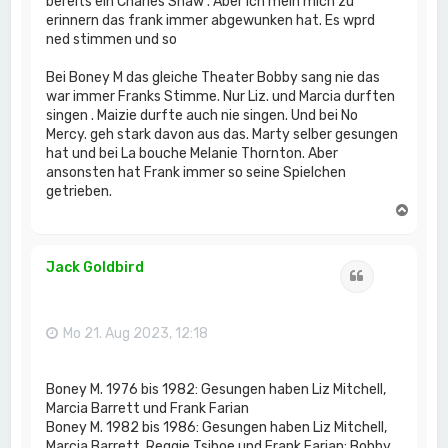
bereits ein Charles Shaw . Aber ich mein mich zu
erinnern das frank immer abgewunken hat. Es wprd
ned stimmen und so
Bei Boney M das gleiche Theater Bobby sang nie das
war immer Franks Stimme. Nur Liz. und Marcia durften
singen . Maizie durfte auch nie singen. Und bei No
Mercy. geh stark davon aus das. Marty selber gesungen
hat und bei La bouche Melanie Thornton. Aber
ansonsten hat Frank immer so seine Spielchen
getrieben.
N
a
c
h
Jack Goldbird
Zitat
o
b
e
n
Mo 21. Aug 2023, 12:18
Boney M. 1976 bis 1982: Gesungen haben Liz Mitchell,
Marcia Barrett und Frank Farian
Boney M. 1982 bis 1986: Gesungen haben Liz Mitchell,
Marcia Barrett, Reggie Tsiboe und Frank Farian; Bobby