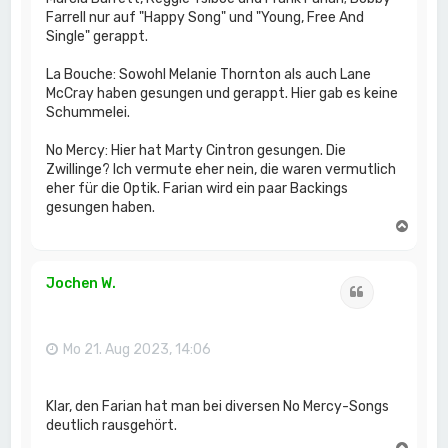
Farrell nur auf "Happy Song" und "Young, Free And
Single" gerappt.
La Bouche: Sowohl Melanie Thornton als auch Lane
McCray haben gesungen und gerappt. Hier gab es keine
Schummelei.
No Mercy: Hier hat Marty Cintron gesungen. Die
Zwillinge? Ich vermute eher nein, die waren vermutlich
eher für die Optik. Farian wird ein paar Backings
gesungen haben.
N
a
c
h
Jochen W.
Zitat
o
b
e
n
Mo 21. Aug 2023, 14:06
Klar, den Farian hat man bei diversen No Mercy-Songs
deutlich rausgehört.
N