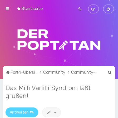
Startseite
S
Foren-Übersicht
Community
Community-Talk
u
Das Milli Vanilli Syndrom läßt
c
h
grüßen!
e
Antworten