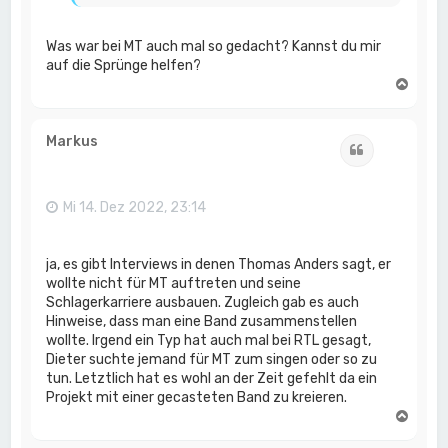
Was war bei MT auch mal so gedacht? Kannst du mir
auf die Sprünge helfen?
N
a
c
h
Markus
Zitat
o
b
e
n
Mi 14. Dez 2022, 23:14
ja, es gibt Interviews in denen Thomas Anders sagt, er
wollte nicht für MT auftreten und seine
Schlagerkarriere ausbauen. Zugleich gab es auch
Hinweise, dass man eine Band zusammenstellen
wollte. Irgend ein Typ hat auch mal bei RTL gesagt,
Dieter suchte jemand für MT zum singen oder so zu
tun. Letztlich hat es wohl an der Zeit gefehlt da ein
Projekt mit einer gecasteten Band zu kreieren.
N
a