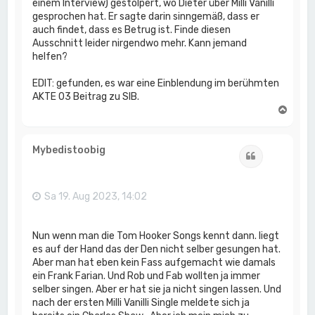
einem Interview) gestolpert, wo Dieter über Milli Vanilli
gesprochen hat. Er sagte darin sinngemäß, dass er
auch findet, dass es Betrug ist. Finde diesen
Ausschnitt leider nirgendwo mehr. Kann jemand
helfen?
EDIT: gefunden, es war eine Einblendung im berühmten
AKTE 03 Beitrag zu SIB.
N
a
c
h
Mybedistoobig
Zitat
o
b
e
n
Sa 19. Aug 2023, 14:02
Nun wenn man die Tom Hooker Songs kennt dann. liegt
es auf der Hand das der Den nicht selber gesungen hat.
Aber man hat eben kein Fass aufgemacht wie damals
ein Frank Farian. Und Rob und Fab wollten ja immer
selber singen. Aber er hat sie ja nicht singen lassen. Und
nach der ersten Milli Vanilli Single meldete sich ja