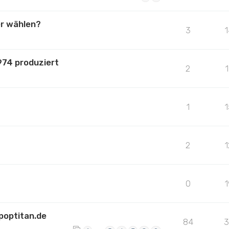
er wählen?
3
974 produziert
2
1
2
0
poptitan.de
84
3