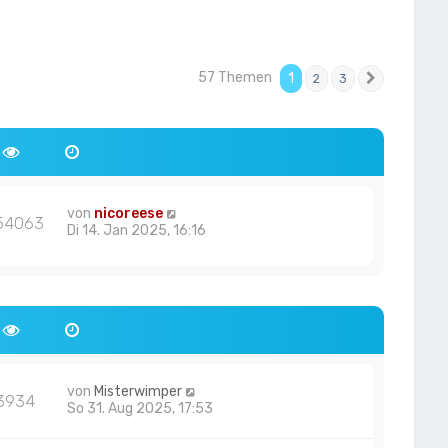
57 Themen
1
2
3
Nächste
von
nicoreese
54063
Di 14. Jan 2025, 16:16
von
Misterwimper
3934
So 31. Aug 2025, 17:53