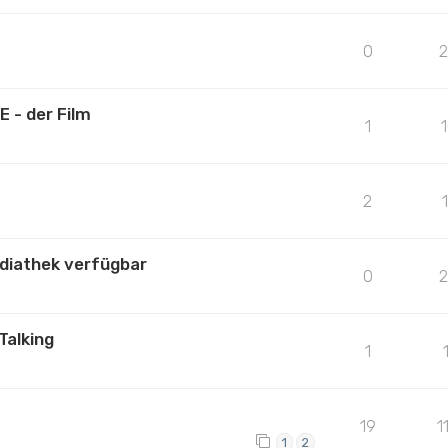
0
E - der Film
1
2
ediathek verfügbar
0
Talking
1
19
1
1
2