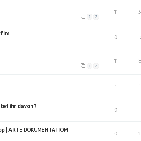
11
3
1
2
film
0
11
1
2
1
ltet ihr davon?
0
Pop | ARTE DOKUMENTATIOM
0