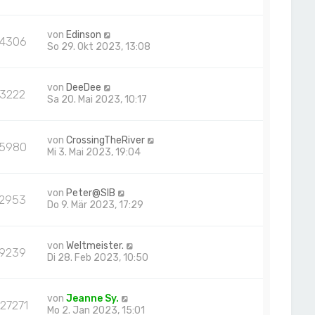
von
Edinson
14306
So 29. Okt 2023, 13:08
von
DeeDee
13222
Sa 20. Mai 2023, 10:17
von
CrossingTheRiver
15980
Mi 3. Mai 2023, 19:04
von
Peter@SIB
12953
Do 9. Mär 2023, 17:29
von
Weltmeister.
19239
Di 28. Feb 2023, 10:50
von
Jeanne Sy.
27271
Mo 2. Jan 2023, 15:01