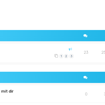
rweiterte Suche
23
2
1
2
3
 mit dir
0