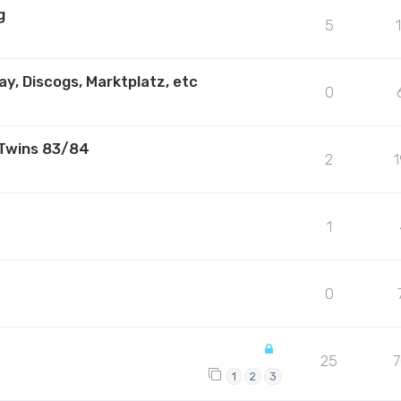
g
5
y, Discogs, Marktplatz, etc
0
 Twins 83/84
2
1
0
25
1
2
3