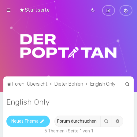
Startseite
S
Foren-Übersicht
Dieter Bohlen
English Only
u
English Only
c
h
e
Suche
Erweite
Neues Thema
5 Themen • Seite
1
von
1