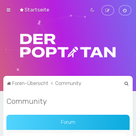
Startseite
S
Foren-Übersicht
Community
u
Community
c
h
e
Forum