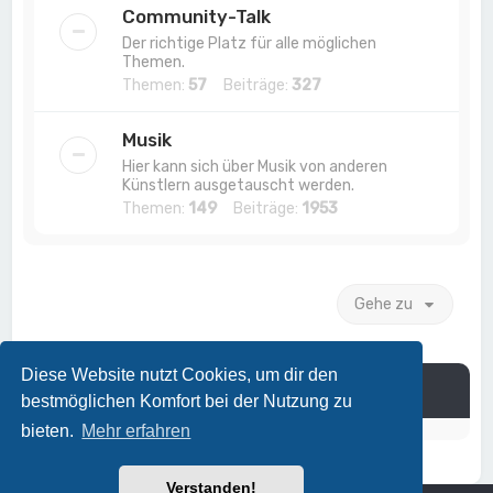
Community-Talk
Der richtige Platz für alle möglichen
Themen.
Themen:
57
Beiträge:
327
Musik
Hier kann sich über Musik von anderen
Künstlern ausgetauscht werden.
Themen:
149
Beiträge:
1953
Gehe zu
Diese Website nutzt Cookies, um dir den
Information
bestmöglichen Komfort bei der Nutzung zu
bieten.
Mehr erfahren
Verstanden!