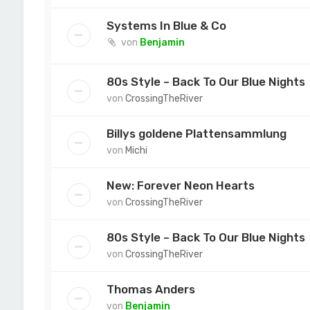
Systems In Blue & Co
von
Benjamin
80s Style – Back To Our Blue Nights
von
CrossingTheRiver
Billys goldene Plattensammlung
von
Michi
New: Forever Neon Hearts
von
CrossingTheRiver
80s Style – Back To Our Blue Nights
von
CrossingTheRiver
Thomas Anders
von
Benjamin