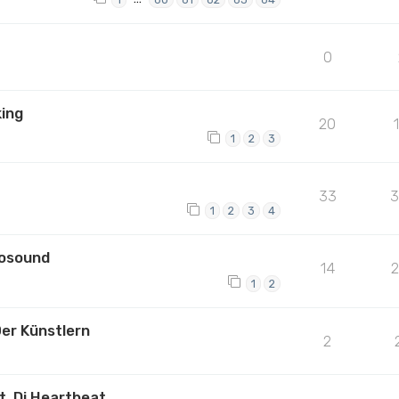
0
king
20
1
2
3
33
3
1
2
3
4
rosound
14
1
2
er Künstlern
2
t. Dj Heartbeat