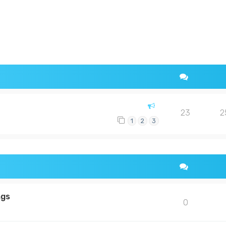
rweiterte Suche
23
2
1
2
3
ngs
0