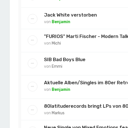
Jack White verstorben
von
Benjamin
"FURIOS" Marti Fischer - Modern Tal
von
Michi
SIB Bad Boys Blue
von
Emmi
Aktuelle Alben/Singles im 80er Ret
von
Benjamin
80latituderecords bringt LPs von 80
von
Markus
Neue Single von Mixed Emotions fea