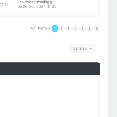
von
Mybedistoobig
6013
Do 26. Sep 2024, 17:35
149 Themen
1
2
3
4
5
6
Nächste
Gehe zu