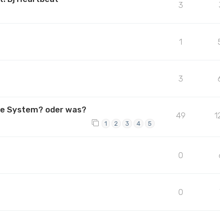
3
1
3
lue System? oder was?
49
1
1
2
3
4
5
0
0