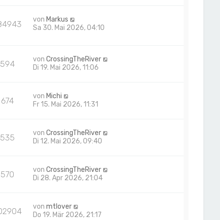
von
Markus
84943
Sa 30. Mai 2026, 04:10
von
CrossingTheRiver
594
Di 19. Mai 2026, 11:06
von
Michi
674
Fr 15. Mai 2026, 11:31
von
CrossingTheRiver
535
Di 12. Mai 2026, 09:40
von
CrossingTheRiver
570
Di 28. Apr 2026, 21:04
von
mtlover
02904
Do 19. Mär 2026, 21:17