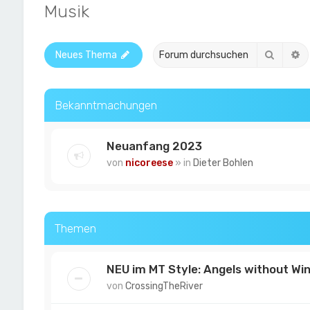
Musik
Suche
E
Neues Thema
Bekanntmachungen
Neuanfang 2023
von
nicoreese
» in
Dieter Bohlen
Themen
NEU im MT Style: Angels without Wi
von
CrossingTheRiver