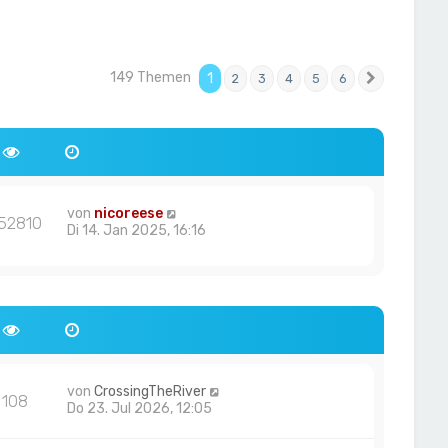
149 Themen
1
2
3
4
5
6
Nächste
von
nicoreese
52810
Di 14. Jan 2025, 16:16
von
CrossingTheRiver
108
Do 23. Jul 2026, 12:05