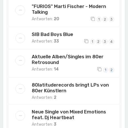
"FURIOS" Marti Fischer - Modern
Talking
Antworten:
20
1
2
3
SIB Bad Boys Blue
Antworten:
33
1
2
3
4
Aktuelle Alben/Singles im 80er
Retrosound
Antworten:
14
1
2
80latituderecords bringt LPs von
80er Künstlern
Antworten:
2
Neue Single von Mixed Emotions
feat. Dj Heartbeat
Antworten:
3