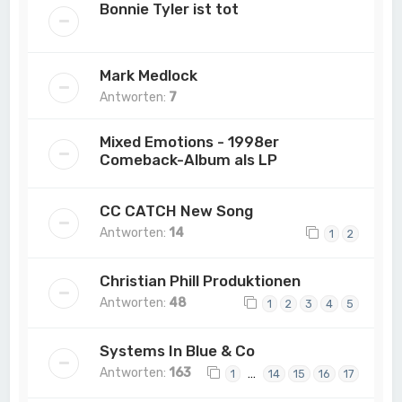
Bonnie Tyler ist tot
Mark Medlock
Antworten:
7
Mixed Emotions - 1998er
Comeback-Album als LP
CC CATCH New Song
Antworten:
14
1
2
Christian Phill Produktionen
Antworten:
48
1
2
3
4
5
Systems In Blue & Co
Antworten:
163
…
1
14
15
16
17