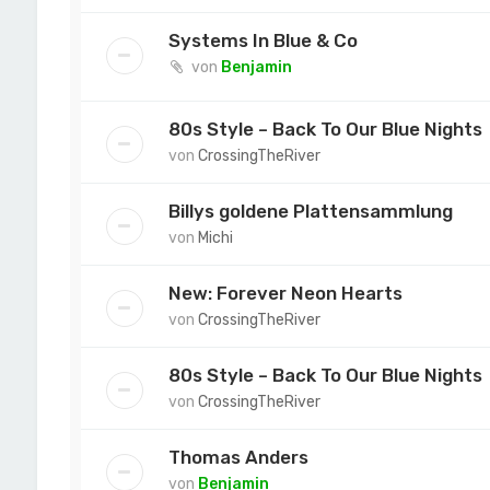
Systems In Blue & Co
von
Benjamin
80s Style – Back To Our Blue Nights
von
CrossingTheRiver
Billys goldene Plattensammlung
von
Michi
New: Forever Neon Hearts
von
CrossingTheRiver
80s Style – Back To Our Blue Nights
von
CrossingTheRiver
Thomas Anders
von
Benjamin