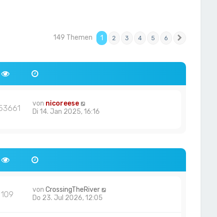
149 Themen
1
2
3
4
5
6
Nächste
von
nicoreese
53661
Di 14. Jan 2025, 16:16
von
CrossingTheRiver
109
Do 23. Jul 2026, 12:05