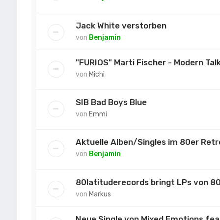
Jack White verstorben
von
Benjamin
"FURIOS" Marti Fischer - Modern Tal
von
Michi
SIB Bad Boys Blue
von
Emmi
Aktuelle Alben/Singles im 80er Ret
von
Benjamin
80latituderecords bringt LPs von 80
von
Markus
Neue Single von Mixed Emotions fea