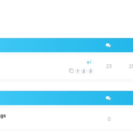
rweiterte Suche
23
2
1
2
3
ngs
0