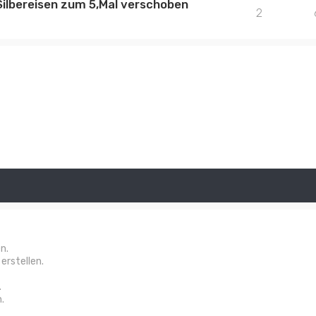
ilbereisen zum 5,Mal verschoben
2
n.
rstellen.
.
.