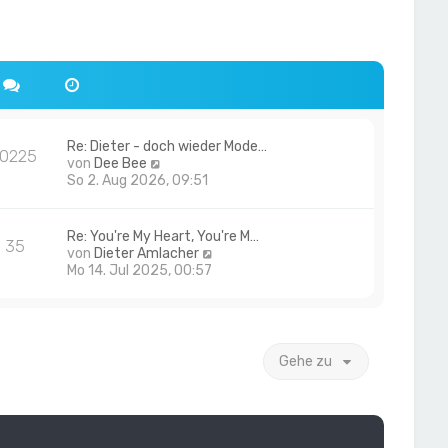
Re: Dieter - doch wieder Mode…
10225
N
von
Dee Bee
e
So 2. Aug 2026, 09:51
u
e
s
Re: You're My Heart, You're M…
35
t
N
von
Dieter Amlacher
e
e
Mo 14. Jul 2025, 00:57
r
u
B
e
e
s
i
t
t
e
Gehe zu
r
r
a
B
g
e
i
t