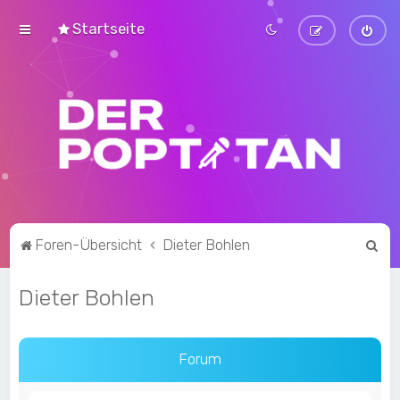
Startseite
S
Foren-Übersicht
Dieter Bohlen
u
Dieter Bohlen
c
h
e
Forum