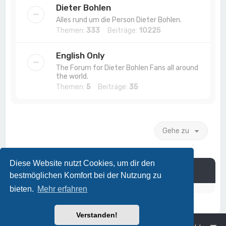
Dieter Bohlen
Alles rund um die Person Dieter Bohlen.
Themen:
333
Beiträge:
10225
English Only
The Forum for Dieter Bohlen Fans all around
the world.
Themen:
5
Beiträge:
35
Gehe zu
Diese Website nutzt Cookies, um dir den
Information
bestmöglichen Komfort bei der Nutzung zu
bieten.
Mehr erfahren
Verstanden!