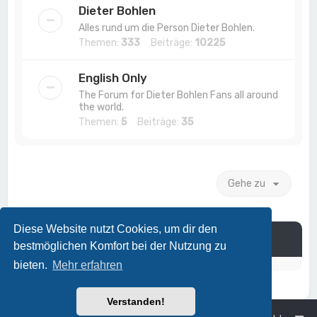
Dieter Bohlen
Alles rund um die Person Dieter Bohlen.
Themen:
333
Beiträge:
10225
English Only
The Forum for Dieter Bohlen Fans all around
the world.
Themen:
5
Beiträge:
35
Gehe zu
Diese Website nutzt Cookies, um dir den
Information
bestmöglichen Komfort bei der Nutzung zu
bieten.
Mehr erfahren
Verstanden!