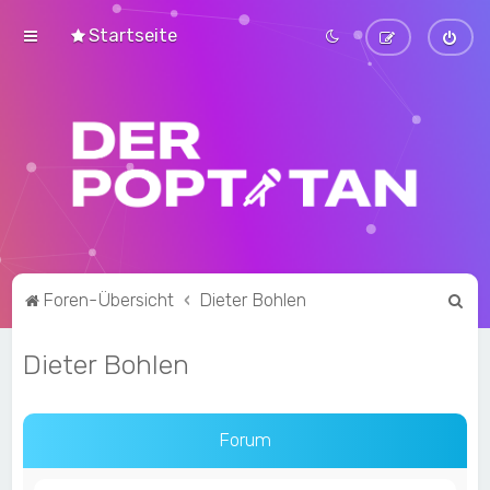
Startseite
S
Foren-Übersicht
Dieter Bohlen
u
Dieter Bohlen
c
h
e
Forum