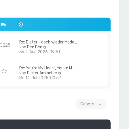
Re: Dieter - doch wieder Mode…
10225
N
von
Dee Bee
e
So 2. Aug 2026, 09:51
u
e
s
Re: You're My Heart, You're M…
35
t
N
von
Dieter Amlacher
e
e
Mo 14. Jul 2025, 00:57
r
u
B
e
e
s
i
t
t
e
Gehe zu
r
r
a
B
g
e
i
t