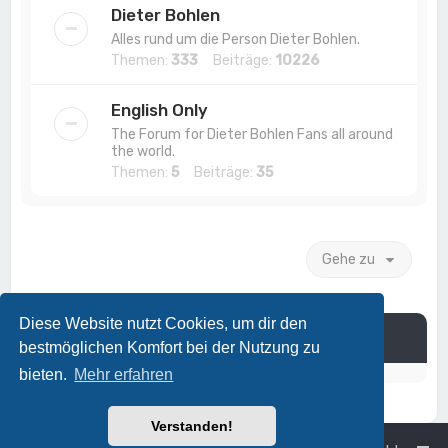
Dieter Bohlen
Alles rund um die Person Dieter Bohlen.
Themen:
333
Beiträge:
10226
English Only
The Forum for Dieter Bohlen Fans all around
the world.
Themen:
5
Beiträge:
35
Gehe zu
Diese Website nutzt Cookies, um dir den
Information
bestmöglichen Komfort bei der Nutzung zu
bieten.
Mehr erfahren
Verstanden!