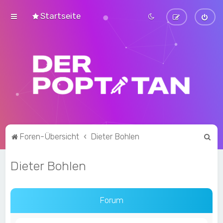
Startseite
S
Foren-Übersicht
Dieter Bohlen
u
Dieter Bohlen
c
h
e
Forum