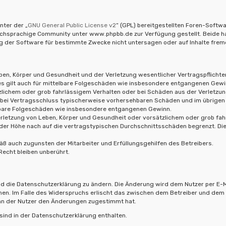
nter der „
GNU General Public License v2
“ (GPL) bereitgestellten Foren-Soft
hsprachige Community unter www.phpbb.de zur Verfügung gestellt. Beide habe
 der Software für bestimmte Zwecke nicht untersagen oder auf Inhalte frem
en, Körper und Gesundheit und der Verletzung wesentlicher Vertragspflichten (
ies gilt auch für mittelbare Folgeschäden wie insbesondere entgangenen Gewi
zlichem oder grob fahrlässigem Verhalten oder bei Schäden aus der Verletzu
die bei Vertragsschluss typischerweise vorhersehbaren Schäden und im übrigen
elbare Folgeschäden wie insbesondere entgangenen Gewinn.
rletzung von Leben, Körper und Gesundheit oder vorsätzlichem oder grob fahr
er Höhe nach auf die vertragstypischen Durchschnittsschäden begrenzt. Die
ß auch zugunsten der Mitarbeiter und Erfüllungsgehilfen des Betreibers.
echt bleiben unberührt.
d die Datenschutzerklärung zu ändern. Die Änderung wird dem Nutzer per E-Ma
hen. Im Falle des Widerspruchs erlischt das zwischen dem Betreiber und dem 
enn der Nutzer den Änderungen zugestimmt hat.
ind in der Datenschutzerklärung enthalten.