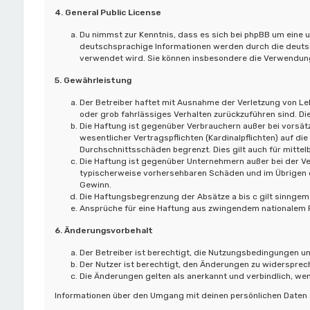
4. General Public License
Du nimmst zur Kenntnis, dass es sich bei phpBB um eine u
deutschsprachige Informationen werden durch die deutsc
verwendet wird. Sie können insbesondere die Verwendung
5. Gewährleistung
Der Betreiber haftet mit Ausnahme der Verletzung von Leb
oder grob fahrlässiges Verhalten zurückzuführen sind. D
Die Haftung ist gegenüber Verbrauchern außer bei vorsät
wesentlicher Vertragspflichten (Kardinalpflichten) auf 
Durchschnittsschäden begrenzt. Dies gilt auch für mitt
Die Haftung ist gegenüber Unternehmern außer bei der Ve
typischerweise vorhersehbaren Schäden und im Übrigen d
Gewinn.
Die Haftungsbegrenzung der Absätze a bis c gilt sinngemä
Ansprüche für eine Haftung aus zwingendem nationalem R
6. Änderungsvorbehalt
Der Betreiber ist berechtigt, die Nutzungsbedingungen un
Der Nutzer ist berechtigt, den Änderungen zu widersprec
Die Änderungen gelten als anerkannt und verbindlich, w
Informationen über den Umgang mit deinen persönlichen Daten s