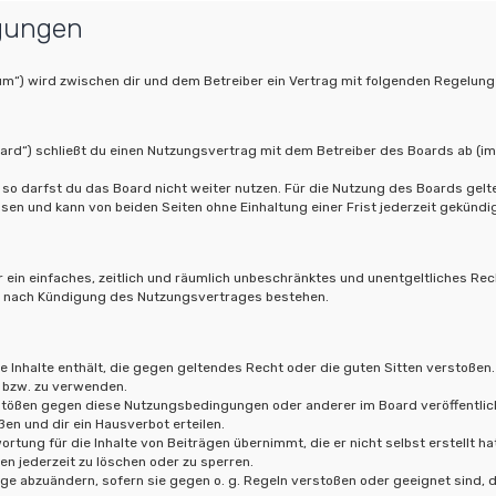
gungen
orum“) wird zwischen dir und dem Betreiber ein Vertrag mit folgenden Regelun
oard“) schließt du einen Nutzungsvertrag mit dem Betreiber des Boards ab (im
so darfst du das Board nicht weiter nutzen. Für die Nutzung des Boards gelten
en und kann von beiden Seiten ohne Einhaltung einer Frist jederzeit gekündi
er ein einfaches, zeitlich und räumlich unbeschränktes und unentgeltliches Re
ch nach Kündigung des Nutzungsvertrages bestehen.
ne Inhalte enthält, die gegen geltendes Recht oder die guten Sitten verstoßen.
 bzw. zu verwenden.
rstößen gegen diese Nutzungsbedingungen oder anderer im Board veröffentlic
en und dir ein Hausverbot erteilen.
rtung für die Inhalte von Beiträgen übernimmt, die er nicht selbst erstellt h
en jederzeit zu löschen oder zu sperren.
äge abzuändern, sofern sie gegen o. g. Regeln verstoßen oder geeignet sind,