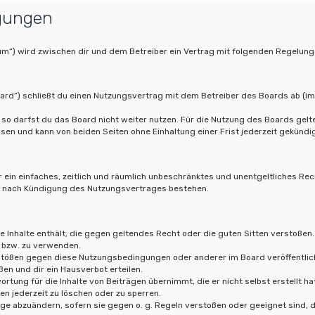
gungen
orum“) wird zwischen dir und dem Betreiber ein Vertrag mit folgenden Regelun
oard“) schließt du einen Nutzungsvertrag mit dem Betreiber des Boards ab (im
so darfst du das Board nicht weiter nutzen. Für die Nutzung des Boards gelten
en und kann von beiden Seiten ohne Einhaltung einer Frist jederzeit gekündi
er ein einfaches, zeitlich und räumlich unbeschränktes und unentgeltliches Re
ch nach Kündigung des Nutzungsvertrages bestehen.
ne Inhalte enthält, die gegen geltendes Recht oder die guten Sitten verstoßen.
 bzw. zu verwenden.
rstößen gegen diese Nutzungsbedingungen oder anderer im Board veröffentlic
en und dir ein Hausverbot erteilen.
rtung für die Inhalte von Beiträgen übernimmt, die er nicht selbst erstellt h
en jederzeit zu löschen oder zu sperren.
äge abzuändern, sofern sie gegen o. g. Regeln verstoßen oder geeignet sind,