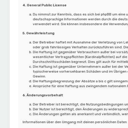
4. General Public License
Du nimmst zur Kenntnis, dass es sich bei phpBB um eine u
deutschsprachige Informationen werden durch die deutsc
verwendet wird. Sie können insbesondere die Verwendung
5. Gewährleistung
Der Betreiber haftet mit Ausnahme der Verletzung von Leb
oder grob fahrlässiges Verhalten zurückzuführen sind. D
Die Haftung ist gegenüber Verbrauchern außer bei vorsät
wesentlicher Vertragspflichten (Kardinalpflichten) auf 
Durchschnittsschäden begrenzt. Dies gilt auch für mitt
Die Haftung ist gegenüber Unternehmern außer bei der Ve
typischerweise vorhersehbaren Schäden und im Übrigen d
Gewinn.
Die Haftungsbegrenzung der Absätze a bis c gilt sinngemä
Ansprüche für eine Haftung aus zwingendem nationalem R
6. Änderungsvorbehalt
Der Betreiber ist berechtigt, die Nutzungsbedingungen un
Der Nutzer ist berechtigt, den Änderungen zu widersprec
Die Änderungen gelten als anerkannt und verbindlich, w
Informationen über den Umgang mit deinen persönlichen Daten s