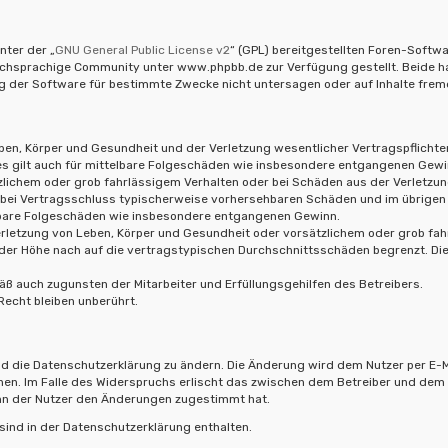
nter der „
GNU General Public License v2
“ (GPL) bereitgestellten Foren-Soft
hsprachige Community unter www.phpbb.de zur Verfügung gestellt. Beide habe
 der Software für bestimmte Zwecke nicht untersagen oder auf Inhalte frem
en, Körper und Gesundheit und der Verletzung wesentlicher Vertragspflichten (
ies gilt auch für mittelbare Folgeschäden wie insbesondere entgangenen Gewi
zlichem oder grob fahrlässigem Verhalten oder bei Schäden aus der Verletzu
die bei Vertragsschluss typischerweise vorhersehbaren Schäden und im übrigen
elbare Folgeschäden wie insbesondere entgangenen Gewinn.
rletzung von Leben, Körper und Gesundheit oder vorsätzlichem oder grob fahr
er Höhe nach auf die vertragstypischen Durchschnittsschäden begrenzt. Die
ß auch zugunsten der Mitarbeiter und Erfüllungsgehilfen des Betreibers.
echt bleiben unberührt.
d die Datenschutzerklärung zu ändern. Die Änderung wird dem Nutzer per E-Ma
hen. Im Falle des Widerspruchs erlischt das zwischen dem Betreiber und dem 
enn der Nutzer den Änderungen zugestimmt hat.
ind in der Datenschutzerklärung enthalten.