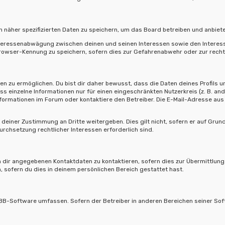
 näher spezifizierten Daten zu speichern, um das Board betreiben und anbiet
Interessenabwägung zwischen deinen und seinen Interessen sowie den Interess
owser-Kennung zu speichern, sofern dies zur Gefahrenabwehr oder zur rechtl
 zu ermöglichen. Du bist dir daher bewusst, dass die Daten deines Profils und 
ss einzelne Informationen nur für einen eingeschränkten Nutzerkreis (z. B. and
rmationen im Forum oder kontaktiere den Betreiber. Die E-Mail-Adresse aus d
deiner Zustimmung an Dritte weitergeben. Dies gilt nicht, sofern er auf Grun
urchsetzung rechtlicher Interessen erforderlich sind.
 dir angegebenen Kontaktdaten zu kontaktieren, sofern dies zur Übermittlung z
, sofern du dies in deinem persönlichen Bereich gestattet hast.
hpBB-Software umfassen. Sofern der Betreiber in anderen Bereichen seiner So