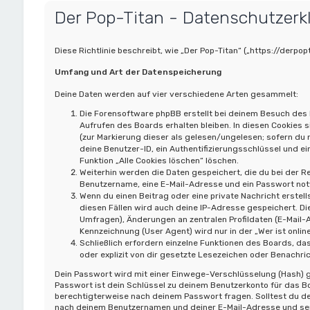
Der Pop-Titan - Datenschutzerk
Diese Richtlinie beschreibt, wie „Der Pop-Titan“ („https://der
Umfang und Art der Datenspeicherung
Deine Daten werden auf vier verschiedene Arten gesammelt:
Die Forensoftware phpBB erstellt bei deinem Besuch des 
Aufrufen des Boards erhalten bleiben. In diesen Cookies s
(zur Markierung dieser als gelesen/ungelesen; sofern du
deine Benutzer-ID, ein Authentifizierungsschlüssel und ei
Funktion „Alle Cookies löschen“ löschen.
Weiterhin werden die Daten gespeichert, die du bei der Re
Benutzername, eine E-Mail-Adresse und ein Passwort notwe
Wenn du einen Beitrag oder eine private Nachricht erstell
diesen Fällen wird auch deine IP-Adresse gespeichert. Di
Umfragen), Änderungen an zentralen Profildaten (E-Mail
Kennzeichnung (User Agent) wird nur in der „Wer ist onli
Schließlich erfordern einzelne Funktionen des Boards, 
oder explizit von dir gesetzte Lesezeichen oder Benachri
Dein Passwort wird mit einer Einwege-Verschlüsselung (Hash) ge
Passwort ist dein Schlüssel zu deinem Benutzerkonto für das Bo
berechtigterweise nach deinem Passwort fragen. Solltest du d
nach deinem Benutzernamen und deiner E-Mail-Adresse und send