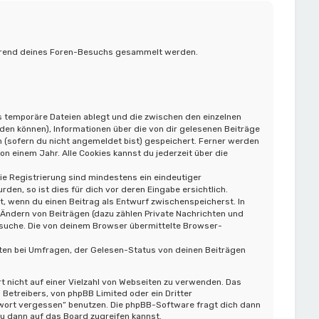
 während deines Foren-Besuchs gesammelt werden.
s temporäre Dateien ablegt und die zwischen den einzelnen
rden können), Informationen über die von dir gelesenen Beiträge
 (sofern du nicht angemeldet bist) gespeichert. Ferner werden
n einem Jahr. Alle Cookies kannst du jederzeit über die
die Registrierung sind mindestens ein eindeutiger
n, so ist dies für dich vor deren Eingabe ersichtlich.
t, wenn du einen Beitrag als Entwurf zwischenspeicherst. In
 Ändern von Beiträgen (dazu zählen Private Nachrichten und
rsuche. Die von deinem Browser übermittelte Browser-
ten bei Umfragen, der Gelesen-Status von deinen Beiträgen
t nicht auf einer Vielzahl von Webseiten zu verwenden. Das
Betreibers, von phpBB Limited oder ein Dritter
swort vergessen“ benutzen. Die phpBB-Software fragt dich dann
 dann auf das Board zugreifen kannst.