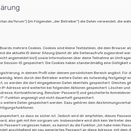
lärung
poptitan.de/forum“) (im Folgenden „der Betreiber“) die Daten verwendet, die
Boards mehrere Cookies. Cookies sind kleine Textdateien, die dein Browser al
ind die aktuelle ID deiner Sitzung (damit dir alle Seitenaufrufe zugeordnet we
 nicht angemeldet bist) sowie Informationen über deine Teilnahme an Umfragen
ne Session-ID gespeichert. Die Cookies haben standardmäßig eine Gültigkeit vo
gistrierung, in deinem Profil oder deinem persönlichem Bereich angibst. Für 
ndig. Wenn durch den Betreiber weitere Daten als notwendig festgelegt wurde
st, so werden die dort eingegebenen Daten ebenfalls gespeichert. Gleiches gil
e IP-Adresse wird weiterhin bei folgenden Aktionen gespeichert: Löschen und
-Adresse, Kontoaktivierung, Benutzer-Passwort) und gescheiterte Anmeldeve
ne?“-Funktion angezeigt und nicht dauerhaft gespeichert.
dass weitere Daten gespeichert werden. Dazu gehören dein Abstimmungsverhal
chtigungsfunktionen.
speichert, so dass es sicher ist. Jedoch wird dir empfohlen, dieses Passwor
ard, also geh mit ihm sorgsam um. Insbesondere wird dich kein Vertreter des 
ein Passwort vergessen haben, so kannst du die Funktion „Ich habe mein Pas
et anschließend ein neu generiertes Passwort an diese Adresse, mit dem du