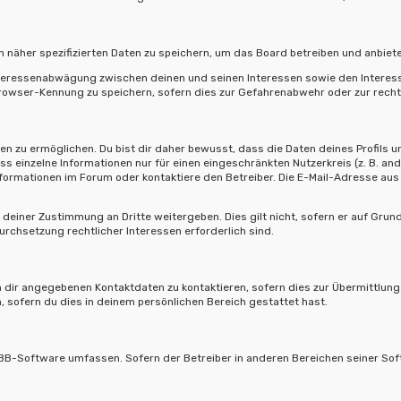
 näher spezifizierten Daten zu speichern, um das Board betreiben und anbiet
Interessenabwägung zwischen deinen und seinen Interessen sowie den Interess
owser-Kennung zu speichern, sofern dies zur Gefahrenabwehr oder zur rechtl
 zu ermöglichen. Du bist dir daher bewusst, dass die Daten deines Profils und 
ss einzelne Informationen nur für einen eingeschränkten Nutzerkreis (z. B. and
rmationen im Forum oder kontaktiere den Betreiber. Die E-Mail-Adresse aus d
deiner Zustimmung an Dritte weitergeben. Dies gilt nicht, sofern er auf Grun
urchsetzung rechtlicher Interessen erforderlich sind.
 dir angegebenen Kontaktdaten zu kontaktieren, sofern dies zur Übermittlung z
, sofern du dies in deinem persönlichen Bereich gestattet hast.
hpBB-Software umfassen. Sofern der Betreiber in anderen Bereichen seiner So