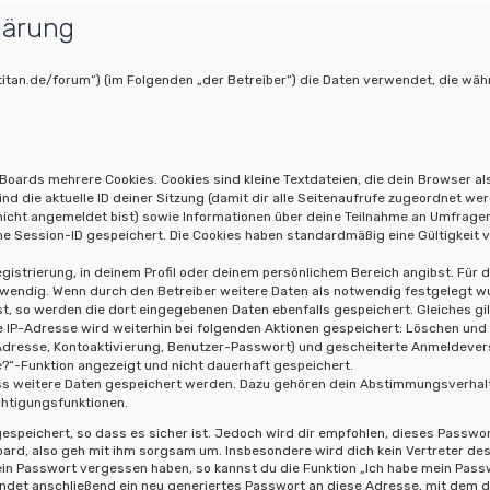
lärung
poptitan.de/forum“) (im Folgenden „der Betreiber“) die Daten verwendet, die
Boards mehrere Cookies. Cookies sind kleine Textdateien, die dein Browser al
ind die aktuelle ID deiner Sitzung (damit dir alle Seitenaufrufe zugeordnet we
 nicht angemeldet bist) sowie Informationen über deine Teilnahme an Umfragen
ne Session-ID gespeichert. Die Cookies haben standardmäßig eine Gültigkeit vo
gistrierung, in deinem Profil oder deinem persönlichem Bereich angibst. Für 
ndig. Wenn durch den Betreiber weitere Daten als notwendig festgelegt wurde
st, so werden die dort eingegebenen Daten ebenfalls gespeichert. Gleiches gil
e IP-Adresse wird weiterhin bei folgenden Aktionen gespeichert: Löschen und
-Adresse, Kontoaktivierung, Benutzer-Passwort) und gescheiterte Anmeldeve
ne?“-Funktion angezeigt und nicht dauerhaft gespeichert.
dass weitere Daten gespeichert werden. Dazu gehören dein Abstimmungsverhal
chtigungsfunktionen.
speichert, so dass es sicher ist. Jedoch wird dir empfohlen, dieses Passwor
ard, also geh mit ihm sorgsam um. Insbesondere wird dich kein Vertreter des 
ein Passwort vergessen haben, so kannst du die Funktion „Ich habe mein Pas
et anschließend ein neu generiertes Passwort an diese Adresse, mit dem du