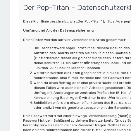
Der Pop-Titan - Datenschutzerk
Diese Richtlinie beschreibt, wie „Der Pop-Titan“ („https://der
Umfang und Art der Datenspeicherung
Deine Daten werden auf vier verschiedene Arten gesammelt:
Die Forensoftware phpBB erstellt bei deinem Besuch des 
Aufrufen des Boards erhalten bleiben. In diesen Cookies s
(zur Markierung dieser als gelesen/ungelesen; sofern du
deine Benutzer-ID, ein Authentifizierungsschlüssel und ei
Funktion „Alle Cookies löschen“ löschen.
Weiterhin werden die Daten gespeichert, die du bei der Re
Benutzername, eine E-Mail-Adresse und ein Passwort notwe
Wenn du einen Beitrag oder eine private Nachricht erstell
diesen Fällen wird auch deine IP-Adresse gespeichert. Di
Umfragen), Änderungen an zentralen Profildaten (E-Mail
Kennzeichnung (User Agent) wird nur in der „Wer ist onli
Schließlich erfordern einzelne Funktionen des Boards, 
oder explizit von dir gesetzte Lesezeichen oder Benachri
Dein Passwort wird mit einer Einwege-Verschlüsselung (Hash) ge
Passwort ist dein Schlüssel zu deinem Benutzerkonto für das Bo
berechtigterweise nach deinem Passwort fragen. Solltest du d
nach deinem Benutzernamen und deiner E-Mail-Adresse und send