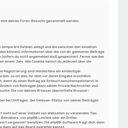
 während deines Foren-Besuchs gesammelt werden.
s temporäre Dateien ablegt und die zwischen den einzelnen
rden können), Informationen über die von dir gelesenen Beiträge
 (sofern du nicht angemeldet bist) gespeichert. Ferner werden
n einem Jahr. Alle Cookies kannst du jederzeit über die
die Registrierung sind mindestens ein eindeutiger
n, so ist dies für dich vor deren Eingabe ersichtlich.
t, wenn du einen Beitrag als Entwurf zwischenspeicherst. In
 Ändern von Beiträgen (dazu zählen Private Nachrichten und
rsuche. Die von deinem Browser übermittelte Browser-
ten bei Umfragen, der Gelesen-Status von deinen Beiträgen
t nicht auf einer Vielzahl von Webseiten zu verwenden. Das
Betreibers, von phpBB Limited oder ein Dritter
swort vergessen“ benutzen. Die phpBB-Software fragt dich dann
 dann auf das Board zugreifen kannst.