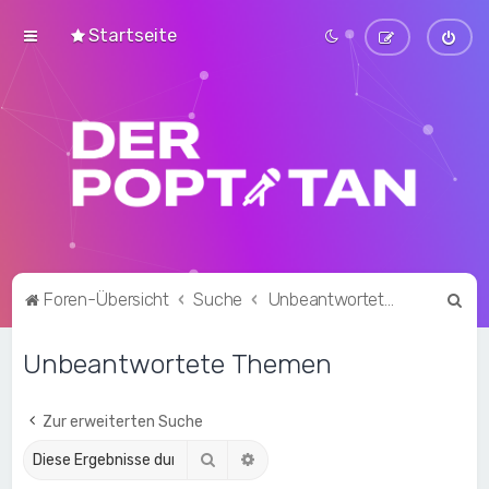
Startseite
S
Foren-Übersicht
Suche
Unbeantwortete Themen
u
Unbeantwortete Themen
c
h
e
Zur erweiterten Suche
Suche
Erweiterte Suche