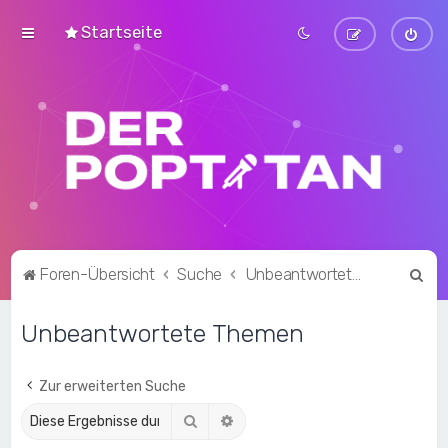
Startseite
S
Foren-Übersicht
Suche
Unbeantwortete Themen
u
Unbeantwortete Themen
c
h
e
Zur erweiterten Suche
Suche
Erweiterte Suche