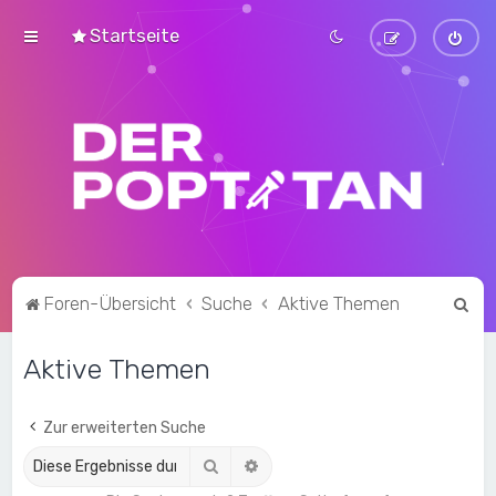
Startseite
S
Foren-Übersicht
Suche
Aktive Themen
u
Aktive Themen
c
h
e
Zur erweiterten Suche
Suche
Erweiterte Suche