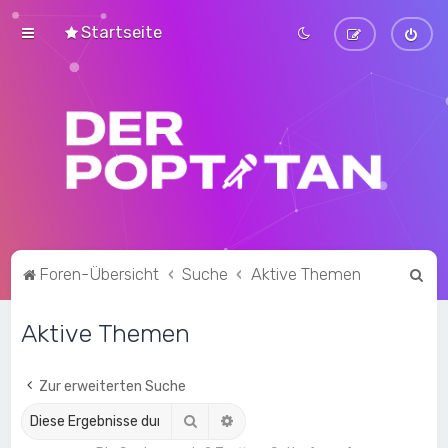
Startseite
S
Foren-Übersicht
Suche
Aktive Themen
u
Aktive Themen
c
h
e
Zur erweiterten Suche
Suche
Erweiterte Suche