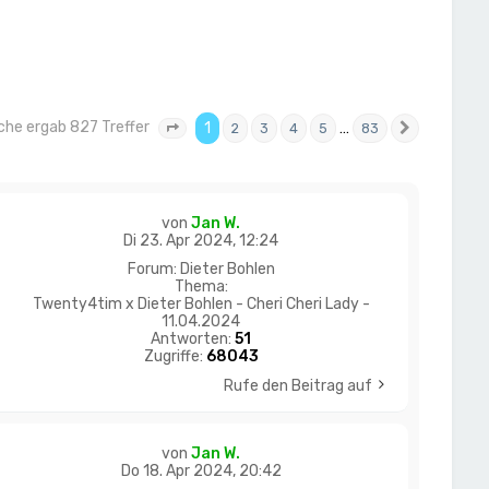
che ergab 827 Treffer
1
…
2
3
4
5
83
Seite
1
von
83
Nächste
von
Jan W.
Di 23. Apr 2024, 12:24
Forum:
Dieter Bohlen
Thema:
Twenty4tim x Dieter Bohlen - Cheri Cheri Lady -
11.04.2024
Antworten:
51
Zugriffe:
68043
Rufe den Beitrag auf
von
Jan W.
Do 18. Apr 2024, 20:42