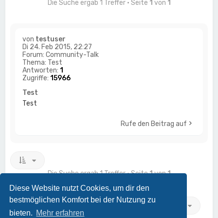
Die Suche ergab 1 Treffer • Seite
1
von
1
von
testuser
Di 24. Feb 2015, 22:27
Forum:
Community-Talk
Thema:
Test
Antworten:
1
Zugriffe:
15966
Test
Test
Rufe den Beitrag auf
Die Suche ergab 1 Treffer • Seite
1
von
1
Diese Website nutzt Cookies, um dir den
bestmöglichen Komfort bei der Nutzung zu
Gehe zu
bieten.
Mehr erfahren