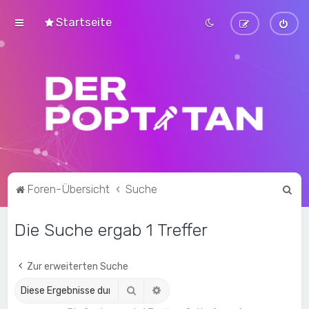
Startseite
S
Foren-Übersicht
Suche
u
Die Suche ergab 1 Treffer
c
h
e
Zur erweiterten Suche
Suche
Erweiterte Suche