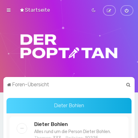
Startseite
S
Foren-Übersicht
u
c
Dieter Bohlen
h
e
Dieter Bohlen
Alles rund um die Person Dieter Bohlen.