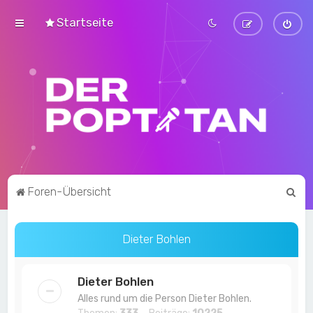
Startseite
S
Foren-Übersicht
u
c
Dieter Bohlen
h
e
Dieter Bohlen
Alles rund um die Person Dieter Bohlen.