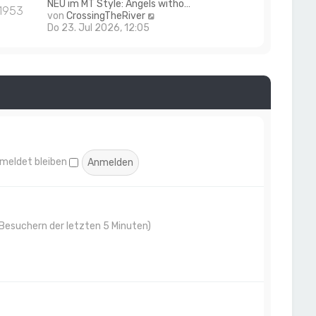
NEU im MT Style: Angels witho…
1953
t
N
von
CrossingTheRiver
e
e
Do 23. Jul 2026, 12:05
r
u
B
e
e
s
i
t
t
e
r
r
a
B
g
e
i
t
r
meldet bleiben
a
g
n Besuchern der letzten 5 Minuten)