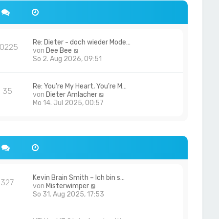
Re: Dieter - doch wieder Mode…
10225
N
von
Dee Bee
e
So 2. Aug 2026, 09:51
u
e
s
Re: You're My Heart, You're M…
35
t
N
von
Dieter Amlacher
e
e
Mo 14. Jul 2025, 00:57
r
u
B
e
e
s
i
t
t
e
r
r
a
B
g
e
i
Kevin Brain Smith – Ich bin s…
327
N
t
von
Misterwimper
e
r
So 31. Aug 2025, 17:53
u
a
e
g
s