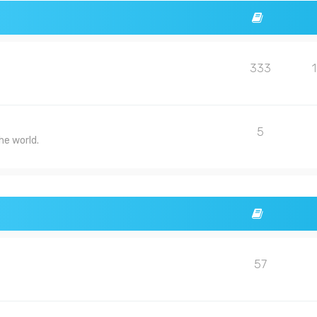
333
5
he world.
57