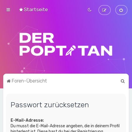
Startseite
S
Foren-Übersicht
u
c
Passwort zurücksetzen
h
e
E-Mail-Adresse:
Du musst die E-Mail-Adresse angeben, die in deinem Profil
hinterlegt ist. Diese hast du bei der Registrierung